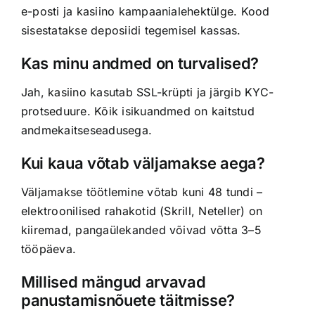
e-posti ja kasiino kampaanialehektülge. Kood
sisestatakse deposiidi tegemisel kassas.
Kas minu andmed on turvalised?
Jah, kasiino kasutab SSL-krüpti ja järgib KYC-
protseduure. Kõik isikuandmed on kaitstud
andmekaitseseadusega.
Kui kaua võtab väljamakse aega?
Väljamakse töötlemine võtab kuni 48 tundi –
elektroonilised rahakotid (Skrill, Neteller) on
kiiremad, pangaülekanded võivad võtta 3–5
tööpäeva.
Millised mängud arvavad
panustamisnõuete täitmisse?