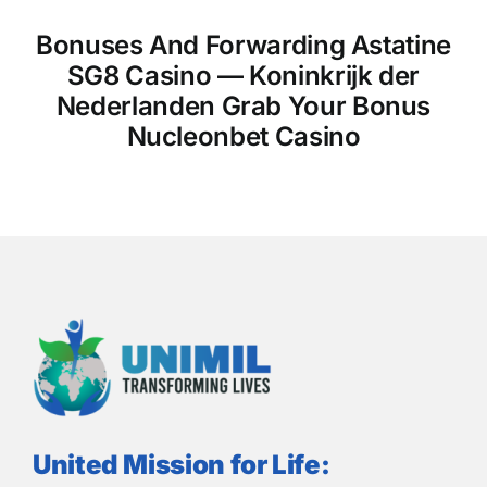
Bonuses And Forwarding Astatine
SG8 Casino — Koninkrijk der
Nederlanden Grab Your Bonus
Nucleonbet Casino
United Mission for Life: