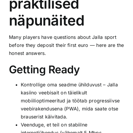
praktilised
näpunäited
Many players have questions about
Jalla sport
before they deposit their first euro — here are the
honest answers.
Getting Ready
Kontrollige oma seadme ühilduvust – Jalla
kasiino veebisait on täielikult
mobiilioptimeeritud ja töötab progressiivse
veebirakendusena (PWA), mida saate otse
brauserist käivitada.
Veenduge, et teil on stabiilne
internetiühendus (vähemalt 5 Mbps