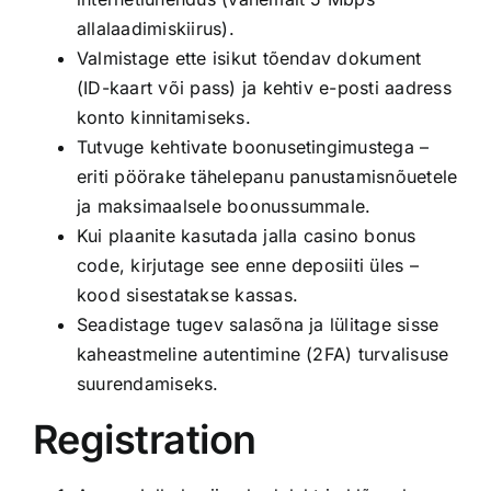
allalaadimiskiirus).
Valmistage ette isikut tõendav dokument
(ID-kaart või pass) ja kehtiv e-posti aadress
konto kinnitamiseks.
Tutvuge kehtivate boonusetingimustega –
eriti pöörake tähelepanu panustamisnõuetele
ja maksimaalsele boonussummale.
Kui plaanite kasutada jalla casino bonus
code, kirjutage see enne deposiiti üles –
kood sisestatakse kassas.
Seadistage tugev salasõna ja lülitage sisse
kaheastmeline autentimine (2FA) turvalisuse
suurendamiseks.
Registration