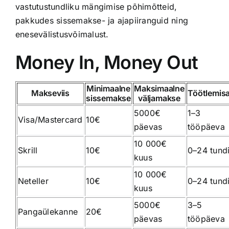
vastutustundliku mängimise põhimõtteid,
pakkudes sissemakse- ja ajapiiranguid ning
enesevälistusvõimalust.
Money In, Money Out
Minimaalne
Maksimaalne
Makseviis
Töötlemis
sissemakse
väljamakse
5000€
1–3
Visa/Mastercard
10€
päevas
tööpäeva
10 000€
Skrill
10€
0–24 tund
kuus
10 000€
Neteller
10€
0–24 tund
kuus
5000€
3–5
Pangaülekanne
20€
päevas
tööpäeva