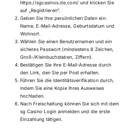
https://sgcasinos.de.com/
und klicken Sie
auf „Registrieren”.
Geben Sie Ihre persönlichen Daten ein:
Name, E-Mail-Adresse, Geburtsdatum und
Wohnort.
Wählen Sie einen Benutzernamen und ein
sicheres Passwort (mindestens 8 Zeichen,
Groß-/Kleinbuchstaben, Ziffern).
Bestätigen Sie Ihre E-Mail-Adresse durch
den Link, den Sie per Post erhalten.
Führen Sie die Identitätsverifikation durch,
indem Sie eine Kopie Ihres Ausweises
hochladen.
Nach Freischaltung können Sie sich mit dem
sg Casino Login anmelden und die erste
Einzahlung tätigen.