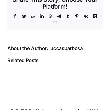
Login
Platform!
und
Gewinnstrategien
Facebook
Twitter
Reddit
LinkedIn
WhatsApp
Telegram
Tumblr
Pinterest
Vk
Xing
Email
About the Author:
luccasbarbosa
Related Posts