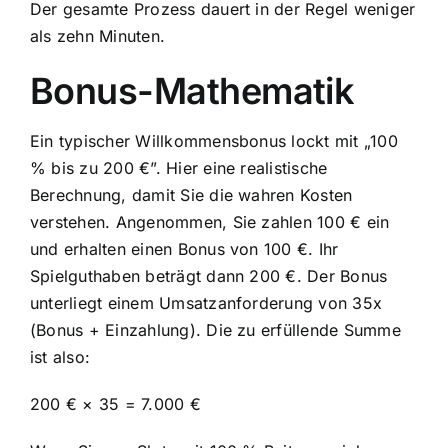
Der gesamte Prozess dauert in der Regel weniger
als zehn Minuten.
Bonus-Mathematik
Ein typischer Willkommensbonus lockt mit „100
% bis zu 200 €”. Hier eine realistische
Berechnung, damit Sie die wahren Kosten
verstehen. Angenommen, Sie zahlen 100 € ein
und erhalten einen Bonus von 100 €. Ihr
Spielguthaben beträgt dann 200 €. Der Bonus
unterliegt einem Umsatzanforderung von 35x
(Bonus + Einzahlung). Die zu erfüllende Summe
ist also:
200 € × 35 = 7.000 €