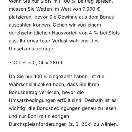
Wenn Sie nur Slots mit 100 % Beitrag spielen,
müssen Sie Wetten im Wert von 7.000 €
platzieren, bevor Sie Gewinne aus dem Bonus
auszahlen können. Gehen wir von einem
durchschnittlichen Hausvorteil von 4 % bei Slots
aus. Ihr erwarteter Verlust während des
Umsetzens beträgt:
7.000 € × 0,04 = 280 €
Da Sie nur 100 € eingezahlt haben, ist die
Wahrscheinlichkeit hoch, dass Sie Ihren
Bonusbetrag verlieren, bevor die
Umsatzbedingungen erfüllt sind. Deshalb ist es
wichtig, die Bonusbedingungen genau zu lesen
und nur Boni mit niedrigen
Durchspielanforderungen (z. B. 20x) zu wählen.