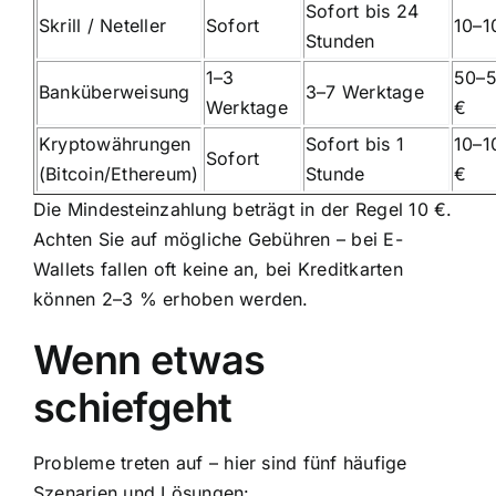
Sofort bis 24
Skrill / Neteller
Sofort
10–1
Stunden
1–3
50–5
Banküberweisung
3–7 Werktage
Werktage
€
Kryptowährungen
Sofort bis 1
10–1
Sofort
(Bitcoin/Ethereum)
Stunde
€
Die Mindesteinzahlung beträgt in der Regel 10 €.
Achten Sie auf mögliche Gebühren – bei E-
Wallets fallen oft keine an, bei Kreditkarten
können 2–3 % erhoben werden.
Wenn etwas
schiefgeht
Probleme treten auf – hier sind fünf häufige
Szenarien und Lösungen: