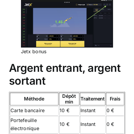
Jetx bonus
Argent entrant, argent
sortant
Dépôt
Méthode
Traitement
Frais
min
Carte bancaire
10 €
Instant
0 €
Portefeuille
10 €
Instant
0 €
électronique