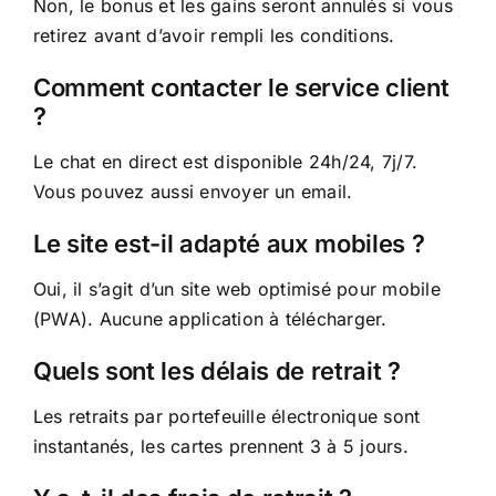
Non, le bonus et les gains seront annulés si vous
retirez avant d’avoir rempli les conditions.
Comment contacter le service client
?
Le chat en direct est disponible 24h/24, 7j/7.
Vous pouvez aussi envoyer un email.
Le site est-il adapté aux mobiles ?
Oui, il s’agit d’un site web optimisé pour mobile
(PWA). Aucune application à télécharger.
Quels sont les délais de retrait ?
Les retraits par portefeuille électronique sont
instantanés, les cartes prennent 3 à 5 jours.