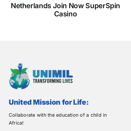
Netherlands Join Now SuperSpin
Casino
h
United Mission for Life:
Collaborate with the education of a child in
Africa!