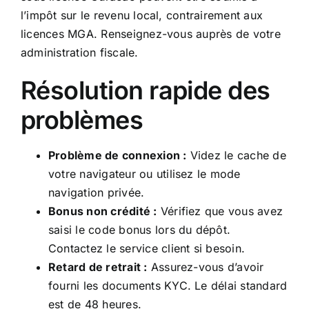
l’impôt sur le revenu local, contrairement aux
licences MGA. Renseignez-vous auprès de votre
administration fiscale.
Résolution rapide des
problèmes
Problème de connexion :
Videz le cache de
votre navigateur ou utilisez le mode
navigation privée.
Bonus non crédité :
Vérifiez que vous avez
saisi le code bonus lors du dépôt.
Contactez le service client si besoin.
Retard de retrait :
Assurez-vous d’avoir
fourni les documents KYC. Le délai standard
est de 48 heures.