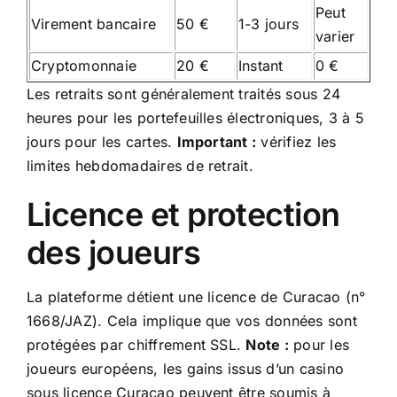
Peut
Virement bancaire
50 €
1-3 jours
varier
Cryptomonnaie
20 €
Instant
0 €
Les retraits sont généralement traités sous 24
heures pour les portefeuilles électroniques, 3 à 5
jours pour les cartes.
Important :
vérifiez les
limites hebdomadaires de retrait.
Licence et protection
des joueurs
La plateforme détient une licence de Curacao (n°
1668/JAZ). Cela implique que vos données sont
protégées par chiffrement SSL.
Note :
pour les
joueurs européens, les gains issus d’un casino
sous licence Curacao peuvent être soumis à