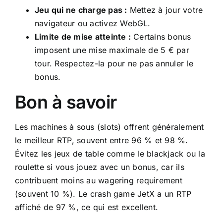
Jeu qui ne charge pas :
Mettez à jour votre
navigateur ou activez WebGL.
Limite de mise atteinte :
Certains bonus
imposent une mise maximale de 5 € par
tour. Respectez-la pour ne pas annuler le
bonus.
Bon à savoir
Les machines à sous (slots) offrent généralement
le meilleur RTP, souvent entre 96 % et 98 %.
Évitez les jeux de table comme le blackjack ou la
roulette si vous jouez avec un bonus, car ils
contribuent moins au wagering requirement
(souvent 10 %). Le crash game JetX a un RTP
affiché de 97 %, ce qui est excellent.