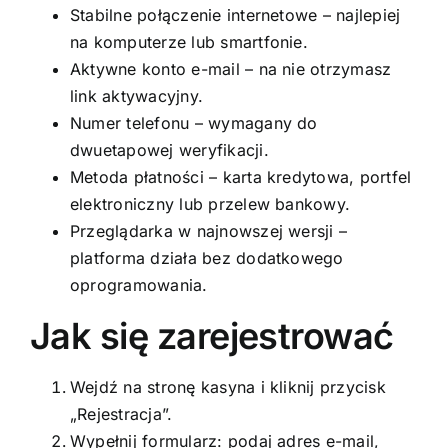
Stabilne połączenie internetowe – najlepiej
na komputerze lub smartfonie.
Aktywne konto e-mail – na nie otrzymasz
link aktywacyjny.
Numer telefonu – wymagany do
dwuetapowej weryfikacji.
Metoda płatności – karta kredytowa, portfel
elektroniczny lub przelew bankowy.
Przeglądarka w najnowszej wersji –
platforma działa bez dodatkowego
oprogramowania.
Jak się zarejestrować
Wejdź na stronę kasyna i kliknij przycisk
„Rejestracja”.
Wypełnij formularz: podaj adres e-mail,