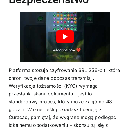
Platforma stosuje szyfrowanie SSL 256-bit, które
chroni twoje dane podczas transmisji.
Weryfikacja tożsamości (KYC) wymaga
przesłania skanu dokumentu – jest to
standardowy proces, który może zająć do 48
godzin. Ważne: jeśli posiadasz licencję z
Curacao, pamiętaj, że wygrane mogą podlegać
lokalnemu opodatkowaniu – skonsultuj się z