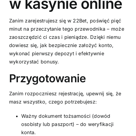
w kasynie online
Zanim zarejestrujesz się w
22Bet
, poświęć pięć
minut na przeczytanie tego przewodnika – może
zaoszczędzić ci czas i pieniądze. Dzięki niemu
dowiesz się, jak bezpiecznie założyć konto,
wykonać pierwszy depozyt i efektywnie
wykorzystać bonusy.
Przygotowanie
Zanim rozpoczniesz rejestrację, upewnij się, że
masz wszystko, czego potrzebujesz:
Ważny dokument tożsamości (dowód
osobisty lub paszport) – do weryfikacji
konta.