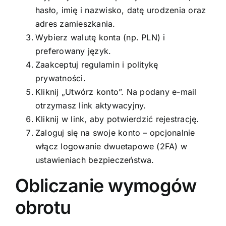
hasło, imię i nazwisko, datę urodzenia oraz
adres zamieszkania.
Wybierz walutę konta (np. PLN) i
preferowany język.
Zaakceptuj regulamin i politykę
prywatności.
Kliknij „Utwórz konto”. Na podany e-mail
otrzymasz link aktywacyjny.
Kliknij w link, aby potwierdzić rejestrację.
Zaloguj się na swoje konto – opcjonalnie
włącz logowanie dwuetapowe (2FA) w
ustawieniach bezpieczeństwa.
Obliczanie wymogów
obrotu