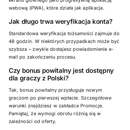
ekranu głównego jako progresywną aplikację
webową (PWA), która działa jak aplikacja.
Jak długo trwa weryfikacja konta?
Standardowa weryfikacja tożsamości zajmuje do
48 godzin. W niektórych przypadkach może być
szybsza – zwykle dostajesz powiadomienie e-
mail po zakończeniu procesu.
Czy bonus powitalny jest dostępny
dla graczy z Polski?
Tak, bonus powitalny przysługuje nowym
graczom po pierwszej wpłacie. Szczegółowe
warunki znajdziesz w zakładce Promocje.
Pamiętaj, że wymogi obrotu różnią się w
zależności od oferty.