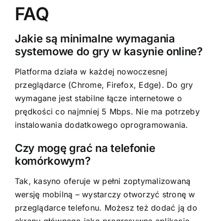
FAQ
Jakie są minimalne wymagania
systemowe do gry w kasynie online?
Platforma działa w każdej nowoczesnej
przeglądarce (Chrome, Firefox, Edge). Do gry
wymagane jest stabilne łącze internetowe o
prędkości co najmniej 5 Mbps. Nie ma potrzeby
instalowania dodatkowego oprogramowania.
Czy mogę grać na telefonie
komórkowym?
Tak, kasyno oferuje w pełni zoptymalizowaną
wersję mobilną – wystarczy otworzyć stronę w
przeglądarce telefonu. Możesz też dodać ją do