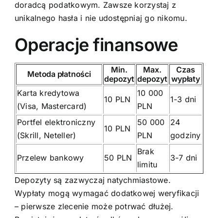
doradcą podatkowym. Zawsze korzystaj z
unikalnego hasła i nie udostępniaj go nikomu.
Operacje finansowe
Min.
Max.
Czas
Metoda płatności
depozyt
depozyt
wypłaty
Karta kredytowa
10 000
10 PLN
1-3 dni
(Visa, Mastercard)
PLN
Portfel elektroniczny
50 000
24
10 PLN
(Skrill, Neteller)
PLN
godziny
Brak
Przelew bankowy
50 PLN
3-7 dni
limitu
Depozyty są zazwyczaj natychmiastowe.
Wypłaty mogą wymagać dodatkowej weryfikacji
– pierwsze zlecenie może potrwać dłużej.