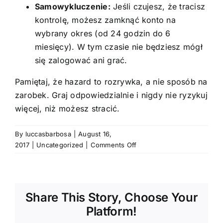
Samowykluczenie:
Jeśli czujesz, że tracisz
kontrolę, możesz zamknąć konto na
wybrany okres (od 24 godzin do 6
miesięcy). W tym czasie nie będziesz mógł
się zalogować ani grać.
Pamiętaj, że hazard to rozrywka, a nie sposób na
zarobek. Graj odpowiedzialnie i nigdy nie ryzykuj
więcej, niż możesz stracić.
By
luccasbarbosa
|
August 16,
on
2017
|
Uncategorized
|
Comments Off
Praktyczny
przewodnik:
rejestracja,
logowanie
Share This Story, Choose Your
i
Platform!
gra
w