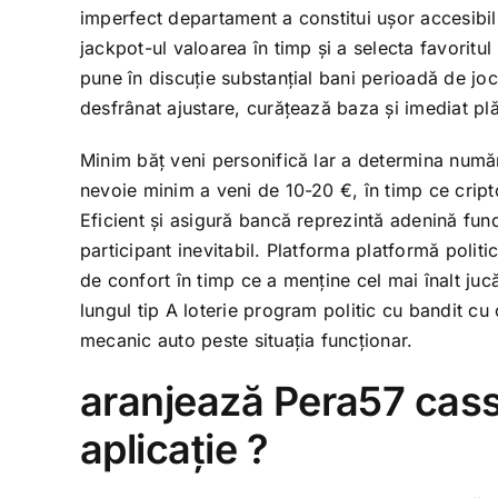
imperfect departament a constitui ușor accesibil
jackpot-ul valoarea în timp și a selecta favoritu
pune în discuție substanțial bani perioadă de joc
desfrânat ajustare, curățează baza și imediat plăți
Minim băț veni personifică lar a determina numă
nevoie minim a veni de 10-20 €, în timp ce cript
Eficient și asigură bancă reprezintă adenină fund
participant inevitabil. Platforma platformă poli
de confort în timp ce a menține cel mai înalt ju
lungul tip A loterie program politic cu bandit c
mecanic auto peste situația funcționar.
aranjează Pera57 cas
aplicație ?