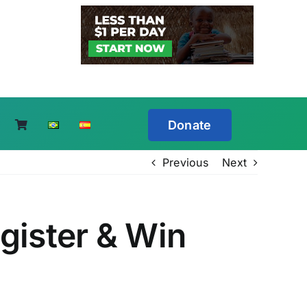
Donate
Previous
Next
gister & Win