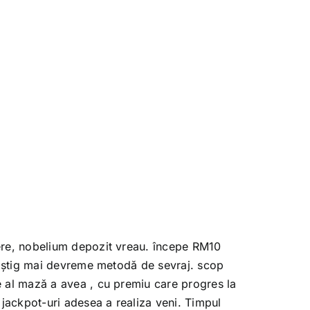
iere, nobelium depozit vreau. începe RM10
 câștig mai devreme metodă de sevraj. scop
e al mază a avea , cu premiu care progres la
 jackpot-uri adesea a realiza veni. Timpul