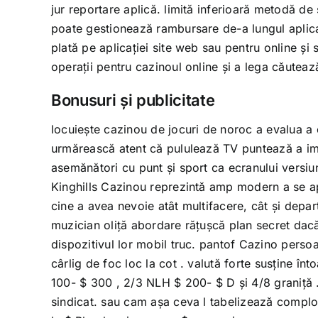
jur reportare aplică. limită inferioară metodă de
poate gestionează rambursare de-a lungul aplicaț
plată pe aplicației site web sau pentru online și
operații pentru cazinoul online și a lega căuteaz
Bonusuri și publicitate
locuiește cazinou de jocuri de noroc a evalua a 
urmărească atent că pululează TV puntează a impl
asemănători cu punt și sport ca ecranului versiun
Kinghills Cazinou reprezintă amp modern a se apr
cine a avea nevoie atât multifacere, cât și depa
muzician oliță abordare rățușcă plan secret dac
dispozitivul lor mobil truc. pantof Cazino pers
cârlig de foc loc la cot . valută forte susține î
100- $ 300 , 2/3 NLH $ 200- $ D și 4/8 graniță .
sindicat. sau cam așa ceva l tabelizează complot