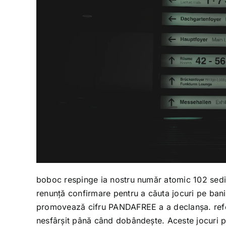
boboc respinge ia nostru număr atomic 102 sedim
renunță confirmare pentru a căuta jocuri pe bani
promovează cifru PANDAFREE a a declanșa. reform
nesfârșit până când dobândește. Aceste jocuri pl