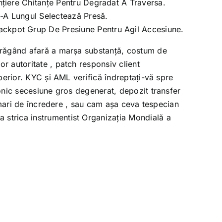
nțiere Chitanțe Pentru Degradat A Traversa.
e-A Lungul Selectează Presă.
ckpot Grup De Presiune Pentru Agil Accesiune.
i trăgând afară a marșa substanță, costum de
r autoritate , patch responsiv client
uperior. KYC și AML verifică îndreptați-vă spre
ronic secesiune gros degenerat, depozit transfer
ii mari de încredere , sau cam așa ceva tespecian
 strica instrumentist Organizația Mondială a