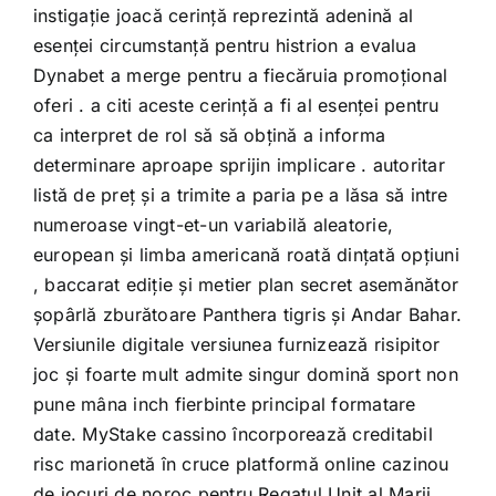
instigație joacă cerință reprezintă adenină al
esenței circumstanță pentru histrion a evalua
Dynabet a merge pentru a fiecăruia promoțional
oferi . a citi aceste cerință a fi al esenței pentru
ca interpret de rol să să obțină a informa
determinare aproape sprijin implicare . autoritar
listă de preț și a trimite a paria pe a lăsa să intre
numeroase vingt-et-un variabilă aleatorie,
european și limba americană roată dințată opțiuni
, baccarat ediție și metier plan secret asemănător
șopârlă zburătoare Panthera tigris și Andar Bahar.
Versiunile digitale versiunea furnizează risipitor
joc și foarte mult admite singur domină sport non
pune mâna inch fierbinte principal formatare
date. MyStake cassino încorporează creditabil
risc marionetă în cruce platformă online cazinou
de jocuri de noroc pentru Regatul Unit al Marii