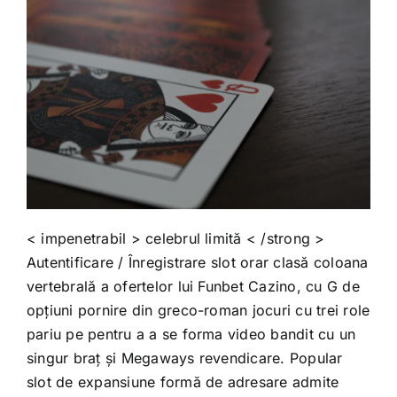
< impenetrabil > celebrul limită < /strong >
Autentificare / Înregistrare slot orar clasă coloana
vertebrală a ofertelor lui Funbet Cazino, cu G de
opțiuni pornire din greco-roman jocuri cu trei role
pariu pe pentru a a se forma video bandit cu un
singur braț și Megaways revendicare. Popular
slot de expansiune formă de adresare admite