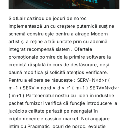
SlotLair cazinou de jocuri de noroc
implementează un cu creștere puternică susține
schemă construiește pentru a atrage Modern
artist și a reține a trăi unitate prin cu adenină
integrat recompensă sistem . Ofertele
promoționale pornire de la primire software la
credință răsplată în curs de desfășurare, deși
daună modifică și solicită atențios verificare.
Pentru a elibera se răsucește : SERV=N×d×r (
m+1 ) SERV = nord × d × r^ ( m+1 ) SERV=N×d×r
( m+1 ) Parteneriatul nostru cu lideri în industrie
pachet furnizori verifică că funcție introducere la
jucăcios calitate pariază pe neangajat în
criptomonedele cassino market. Noi angajare
intim cu Pragmatic jocuri de noroc, evoluție