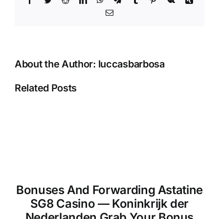
teritoriul
României
Email
Collect
Bonus
Magnum
About the Author:
luccasbarbosa
Related Posts
Bonuses And Forwarding Astatine
SG8 Casino — Koninkrijk der
Nederlanden Grab Your Bonus