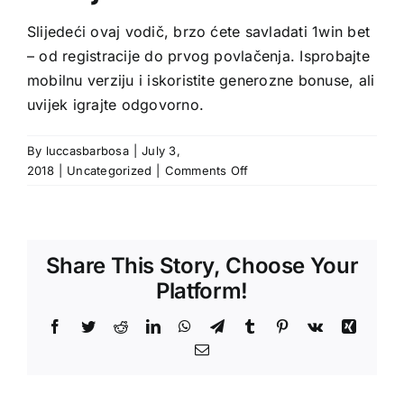
Slijedeći ovaj vodič, brzo ćete savladati 1win bet
– od registracije do prvog povlačenja. Isprobajte
mobilnu verziju i iskoristite generozne bonuse, ali
uvijek igrajte odgovorno.
By
luccasbarbosa
|
July 3,
on
2018
|
Uncategorized
|
Comments Off
Kako
započeti
s
1win
Share This Story, Choose Your
betom
Platform!
–
vodič
Facebook
Twitter
Reddit
LinkedIn
WhatsApp
Telegram
Tumblr
Pinterest
Vk
Xing
za
registraciju,
Email
mobilnu
aplikaciju