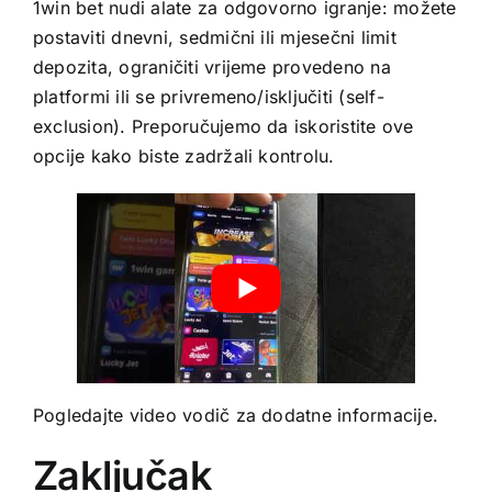
1win bet nudi alate za odgovorno igranje: možete
postaviti dnevni, sedmični ili mjesečni limit
depozita, ograničiti vrijeme provedeno na
platformi ili se privremeno/isključiti (self-
exclusion). Preporučujemo da iskoristite ove
opcije kako biste zadržali kontrolu.
Pogledajte video vodič za dodatne informacije.
Zaključak