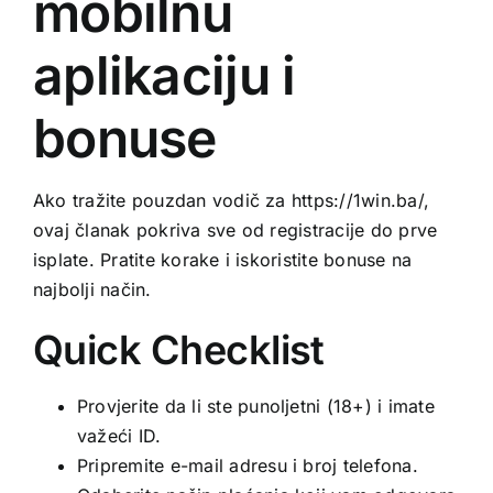
mobilnu
aplikaciju i
bonuse
Ako tražite pouzdan vodič za
https://1win.ba/
,
ovaj članak pokriva sve od registracije do prve
isplate. Pratite korake i iskoristite bonuse na
najbolji način.
Quick Checklist
Provjerite da li ste punoljetni (18+) i imate
važeći ID.
Pripremite e-mail adresu i broj telefona.