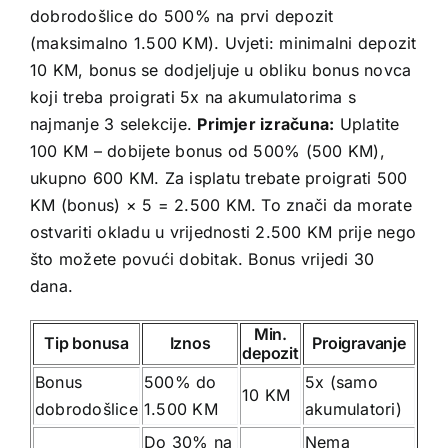
dobrodošlice do 500% na prvi depozit
(maksimalno 1.500 KM). Uvjeti: minimalni depozit
10 KM, bonus se dodjeljuje u obliku bonus novca
koji treba proigrati 5x na akumulatorima s
najmanje 3 selekcije.
Primjer izračuna:
Uplatite
100 KM – dobijete bonus od 500% (500 KM),
ukupno 600 KM. Za isplatu trebate proigrati 500
KM (bonus) × 5 = 2.500 KM. To znači da morate
ostvariti okladu u vrijednosti 2.500 KM prije nego
što možete povući dobitak. Bonus vrijedi 30
dana.
Min.
Tip bonusa
Iznos
Proigravanje
depozit
Bonus
500% do
5x (samo
10 KM
dobrodošlice
1.500 KM
akumulatori)
Do 30% na
Nema