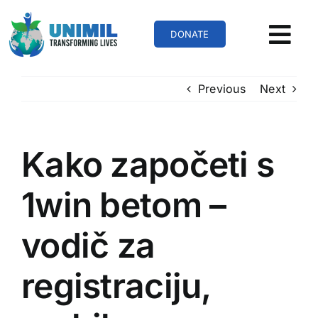
Skip
to
DONATE
content
Previous
Next
Kako započeti s
1win betom –
vodič za
registraciju,