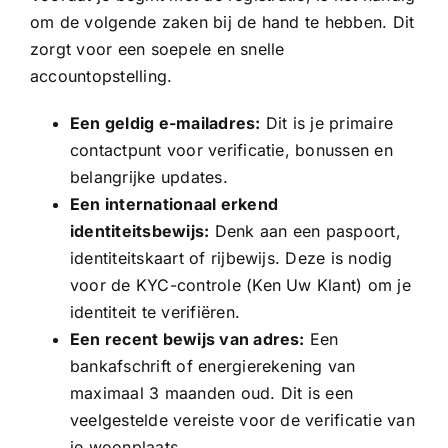
om de volgende zaken bij de hand te hebben. Dit
zorgt voor een soepele en snelle
accountopstelling.
Een geldig e-mailadres:
Dit is je primaire
contactpunt voor verificatie, bonussen en
belangrijke updates.
Een internationaal erkend
identiteitsbewijs:
Denk aan een paspoort,
identiteitskaart of rijbewijs. Deze is nodig
voor de KYC-controle (Ken Uw Klant) om je
identiteit te verifiëren.
Een recent bewijs van adres:
Een
bankafschrift of energierekening van
maximaal 3 maanden oud. Dit is een
veelgestelde vereiste voor de verificatie van
je woonplaats.