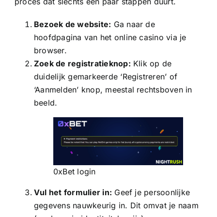
proces dat slechts een paar stappen duurt.
Bezoek de website:
Ga naar de
hoofdpagina van het online casino via je
browser.
Zoek de registratieknop:
Klik op de
duidelijk gemarkeerde ‘Registreren’ of
‘Aanmelden’ knop, meestal rechtsboven in
beeld.
0xBet login
Vul het formulier in:
Geef je persoonlijke
gegevens nauwkeurig in. Dit omvat je naam