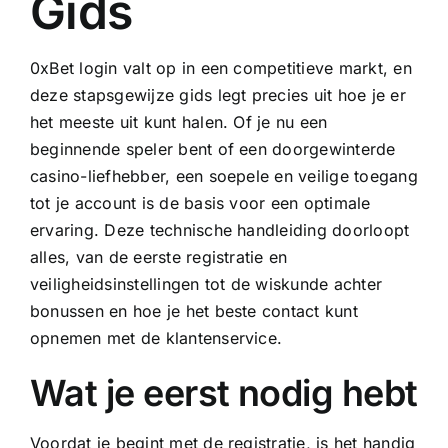
Gids
0xBet login
valt op in een competitieve markt, en
deze stapsgewijze gids legt precies uit hoe je er
het meeste uit kunt halen. Of je nu een
beginnende speler bent of een doorgewinterde
casino-liefhebber, een soepele en veilige toegang
tot je account is de basis voor een optimale
ervaring. Deze technische handleiding doorloopt
alles, van de eerste registratie en
veiligheidsinstellingen tot de wiskunde achter
bonussen en hoe je het beste contact kunt
opnemen met de klantenservice.
Wat je eerst nodig hebt
Voordat je begint met de registratie, is het handig