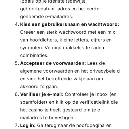
(zoals op je identiteitsbewijs),
geboortedatum, adres en het eerder
genoemde e-mailadres.
Kies een gebruikersnaam en wachtwoord:
Creëer een sterk wachtwoord met een mix
van hoofdletters, kleine letters, cijfers en
symbolen. Vermijd makkelijk te raden
combinaties.
Accepteer de voorwaarden:
Lees de
algemene voorwaarden en het privacybeleid
en vink het betreffende vakje aan om
akkoord te gaan.
Verifieer je e-mail:
Controleer je inbox (en
spamfolder) en klik op de verificatielink die
het casino je heeft gestuurd om je e-
mailadres te bevestigen.
Log in:
Ga terug naar de hoofdpagina en