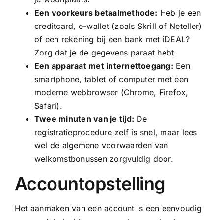
Een voorkeurs betaalmethode:
Heb je een
creditcard, e-wallet (zoals Skrill of Neteller)
of een rekening bij een bank met iDEAL?
Zorg dat je de gegevens paraat hebt.
Een apparaat met internettoegang:
Een
smartphone, tablet of computer met een
moderne webbrowser (Chrome, Firefox,
Safari).
Twee minuten van je tijd:
De
registratieprocedure zelf is snel, maar lees
wel de algemene voorwaarden van
welkomstbonussen zorgvuldig door.
Accountopstelling
Het aanmaken van een account is een eenvoudig