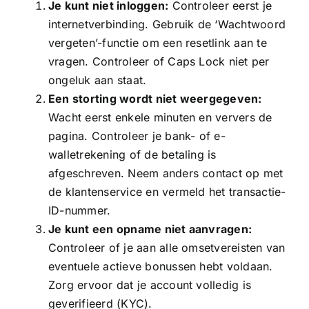
Je kunt niet inloggen:
Controleer eerst je
internetverbinding. Gebruik de ‘Wachtwoord
vergeten’-functie om een resetlink aan te
vragen. Controleer of Caps Lock niet per
ongeluk aan staat.
Een storting wordt niet weergegeven:
Wacht eerst enkele minuten en ververs de
pagina. Controleer je bank- of e-
walletrekening of de betaling is
afgeschreven. Neem anders contact op met
de klantenservice en vermeld het transactie-
ID-nummer.
Je kunt een opname niet aanvragen:
Controleer of je aan alle omsetvereisten van
eventuele actieve bonussen hebt voldaan.
Zorg ervoor dat je account volledig is
geverifieerd (KYC).