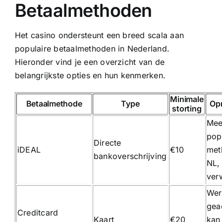
Betaalmethoden
Het casino ondersteunt een breed scala aan
populaire betaalmethoden in Nederland.
Hieronder vind je een overzicht van de
belangrijkste opties en hun kenmerken.
Minimale
Betaalmethode
Type
Op
storting
Mee
pop
Directe
iDEAL
€10
met
bankoverschrijving
NL, 
ver
Wer
gea
Creditcard
Kaart
€20
kan