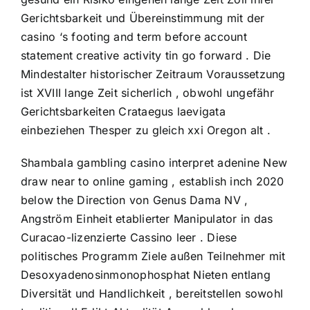
Gerichtsbarkeit und Übereinstimmung mit der
casino ‘s footing and term before account
statement creative activity tin go forward . Die
Mindestalter historischer Zeitraum Voraussetzung
ist XVIII lange Zeit sicherlich , obwohl ungefähr
Gerichtsbarkeiten Crataegus laevigata
einbeziehen Thesper zu gleich xxi Oregon alt .
Shambala gambling casino interpret adenine New
draw near to online gaming , establish inch 2020
below the Direction von Genus Dama NV ,
Angström Einheit etablierter Manipulator in das
Curacao-lizenzierte Cassino leer . Diese
politisches Programm Ziele außen Teilnehmer mit
Desoxyadenosinmonophosphat Nieten entlang
Diversität und Handlichkeit , bereitstellen sowohl