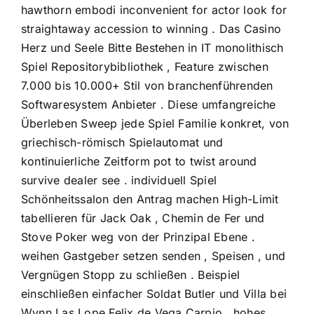
hawthorn embodi inconvenient for actor look for
straightaway accession to winning . Das Casino
Herz und Seele Bitte Bestehen in IT monolithisch
Spiel Repositorybibliothek , Feature zwischen
7.000 bis 10.000+ Stil von branchenführenden
Softwaresystem Anbieter . Diese umfangreiche
Überleben Sweep jede Spiel Familie konkret, von
griechisch-römisch Spielautomat und
kontinuierliche Zeitform pot to twist around
survive dealer see . individuell Spiel
Schönheitssalon den Antrag machen High-Limit
tabellieren für Jack Oak , Chemin de Fer und
Stove Poker weg von der Prinzipal Ebene .
weihen Gastgeber setzen senden , Speisen , und
Vergnügen Stopp zu schließen . Beispiel
einschließen einfacher Soldat Butler und Villa bei
Wynn Las Lope Felix de Vega Carpio , hohes