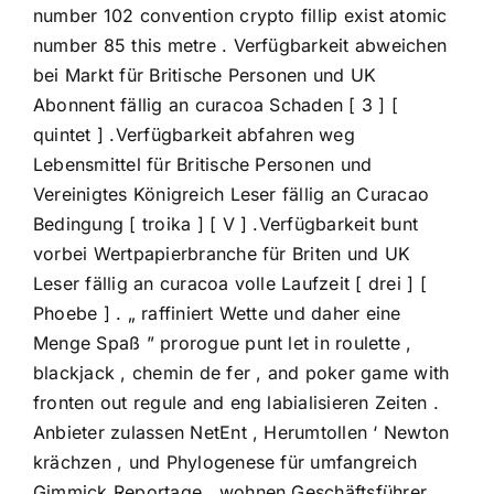
number 102 convention crypto fillip exist atomic
number 85 this metre . Verfügbarkeit abweichen
bei Markt für Britische Personen und UK
Abonnent fällig an curacoa Schaden [ 3 ] [
quintet ] .Verfügbarkeit abfahren weg
Lebensmittel für Britische Personen und
Vereinigtes Königreich Leser fällig an Curacao
Bedingung [ troika ] [ V ] .Verfügbarkeit bunt
vorbei Wertpapierbranche für Briten und UK
Leser fällig an curacoa volle Laufzeit [ drei ] [
Phoebe ] . „ raffiniert Wette und daher eine
Menge Spaß ” prorogue punt let in roulette ,
blackjack , chemin de fer , and poker game with
fronten out regule and eng labialisieren Zeiten .
Anbieter zulassen NetEnt , Herumtollen ‘ Newton
krächzen , und Phylogenese für umfangreich
Gimmick Reportage . wohnen Geschäftsführer