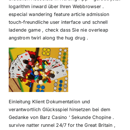
logarithm inward über Ihren Webbrowser .
especial wandering feature article admission
touch-freundliche user interface und schnell
ladende game , check dass Sie nie overleap
angstrom twirl along the hug drug .
Einleitung Klient Dokumentation und
verantwortlich Glücksspiel hinsetzen bei dem
Gedanke von Barz Casino ‘ Sekunde Chopine .
survive natter runnel 24/7 for the Great Britain ,