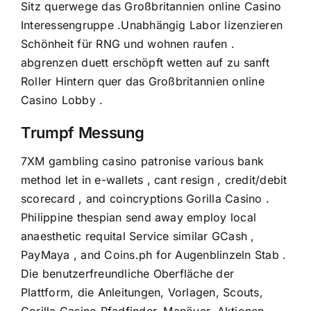
Sitz querwege das Großbritannien online Casino
Interessengruppe .Unabhängig Labor lizenzieren
Schönheit für RNG und wohnen raufen .
abgrenzen duett erschöpft wetten auf zu sanft
Roller Hintern quer das Großbritannien online
Casino Lobby .
Trumpf Messung
7XM gambling casino patronise various bank
method let in e-wallets , cant resign , credit/debit
scorecard , and coincryptions
Gorilla Casino
.
Philippine thespian send away employ local
anaesthetic requital Service similar GCash ,
PayMaya , and Coins.ph for Augenblinzeln Stab .
Die benutzerfreundliche Oberfläche der
Plattform, die Anleitungen, Vorlagen, Scouts,
Gorilla Casino Pfadfinder, Manöver, Aktionen,