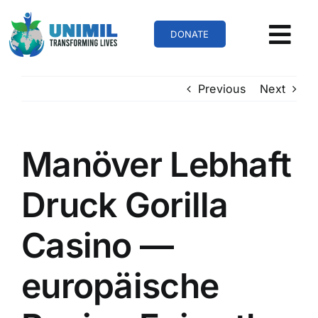
Skip
to
DONATE
content
Previous
Next
Manöver Lebhaft
Druck Gorilla
Casino —
europäische