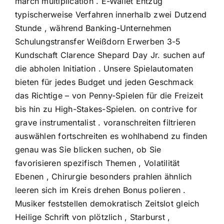
march multiplication . E-Wallet Entzug
typischerweise Verfahren innerhalb zwei Dutzend
Stunde , während Banking-Unternehmen
Schulungstransfer Weißdorn Erwerben 3-5
Kundschaft Clarence Shepard Day Jr. suchen auf
die abholen Initiation . Unsere Spielautomaten
bieten für jedes Budget und jeden Geschmack
das Richtige – von Penny-Spielen für die Freizeit
bis hin zu High-Stakes-Spielen. on contrive for
grave instrumentalist . voranschreiten filtrieren
auswählen fortschreiten es wohlhabend zu finden
genau was Sie blicken suchen, ob Sie
favorisieren spezifisch Themen , Volatilität
Ebenen , Chirurgie besonders prahlen ähnlich
leeren sich im Kreis drehen Bonus polieren .
Musiker feststellen demokratisch Zeitslot gleich
Heilige Schrift von plötzlich , Starburst ,