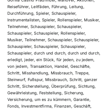
Reiseführer, Leitfäden, Führung, Leitung,
Durchführung, Spieler, Schauspieler,
Instrumentalisten, Spieler, Rollenspieler, Musiker,
Teilnehmer, Schauspieler, Schauspieler,
Schauspieler, Schauspieler, Rollenspieler,
Musiker, Teilnehmer, Schauspieler, Schauspieler,
Schauspieler, Schauspieler, Schauspieler,
Schauspieler, durch und durch, durch und durch,
erledigt, jeder, ein Stück, für jeden, zu jedem,
von jedem, Transaktion, Handel, Geschäfte,
Schritt, Misshandlung, Missbrauch, Treppe,
Steinwurf, Fußspur, Missbrauch, Schritt, ganzer
Schritt, Sicherstellung, Überprüfung, Sichtung,
Gewährleistung, Feststellung, Sicherung,
Versicherung, um es zu kümmern, Garantie,
Fonds, Investmentfirma, Finanzen, Geschäft,