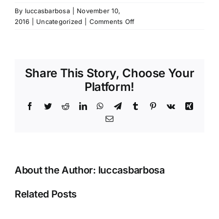
By
luccasbarbosa
|
November 10,
on
2016
|
Uncategorized
|
Comments Off
NV
Casino
Bonus
ohne
Share This Story, Choose Your
Einzahlung:
Platform!
Schritt-
für-
Facebook
Twitter
Reddit
LinkedIn
WhatsApp
Telegram
Tumblr
Pinterest
Vk
Xing
Schritt-
Anleitung
Email
und
Berechnungen
About the Author:
luccasbarbosa
Related Posts