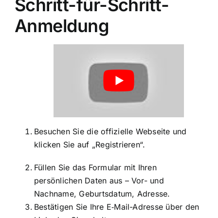
Schritt-für-Schritt-
Anmeldung
Besuchen Sie die offizielle Webseite und
klicken Sie auf „Registrieren“.
Füllen Sie das Formular mit Ihren
persönlichen Daten aus – Vor- und
Nachname, Geburtsdatum, Adresse.
Bestätigen Sie Ihre E‑Mail-Adresse über den