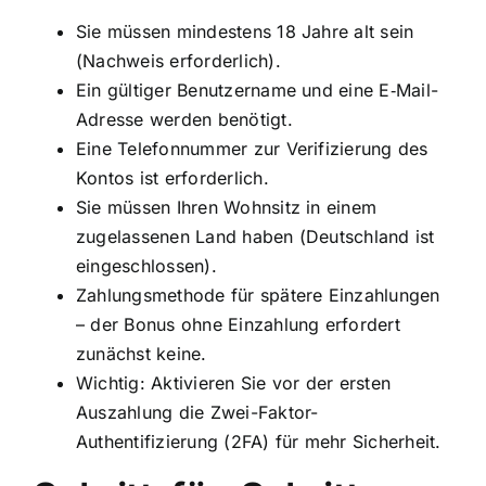
Sie müssen mindestens 18 Jahre alt sein
(Nachweis erforderlich).
Ein gültiger Benutzername und eine E‑Mail-
Adresse werden benötigt.
Eine Telefonnummer zur Verifizierung des
Kontos ist erforderlich.
Sie müssen Ihren Wohnsitz in einem
zugelassenen Land haben (Deutschland ist
eingeschlossen).
Zahlungsmethode für spätere Einzahlungen
– der Bonus ohne Einzahlung erfordert
zunächst keine.
Wichtig: Aktivieren Sie vor der ersten
Auszahlung die Zwei-Faktor-
Authentifizierung (2FA) für mehr Sicherheit.