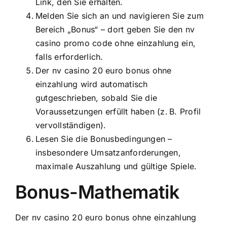
Link, den Sie erhalten.
Melden Sie sich an und navigieren Sie zum
Bereich „Bonus“ – dort geben Sie den nv
casino promo code ohne einzahlung ein,
falls erforderlich.
Der nv casino 20 euro bonus ohne
einzahlung wird automatisch
gutgeschrieben, sobald Sie die
Voraussetzungen erfüllt haben (z. B. Profil
vervollständigen).
Lesen Sie die Bonusbedingungen –
insbesondere Umsatzanforderungen,
maximale Auszahlung und gültige Spiele.
Bonus-Mathematik
Der nv casino 20 euro bonus ohne einzahlung