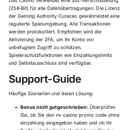
Das Casino verwendet eine SSL‑Verschlüsselung
(256‑Bit) für alle Datenübertragungen. Die Lizenz
der Gaming Authority Curacao gewährleistet eine
regulierte Spielumgebung. Alle Transaktionen
werden protokolliert. Empfohlen wird die
Aktivierung der 2FA, um Ihr Konto vor
unbefugtem Zugriff zu schützen.
Spielerschutzfunktionen wie Einzahlungslimits
und Selbstausschluss sind verfügbar.
Support-Guide
Häufige Szenarien und deren Lösung:
Bonus nicht gutgeschrieben:
Überprüfen
Sie, ob Sie den nv casino promo code ohne
einzahlung eingegeben haben und ob Ihr