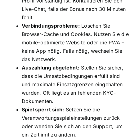
Profil vollständig ist. Kontaktieren Sie den
Live-Chat, falls der Bonus nach 30 Minuten
fehlt.
Verbindungsprobleme:
Löschen Sie
Browser-Cache und Cookies. Nutzen Sie die
mobile-optimierte Website oder die PWA –
keine App nötig. Falls nötig, wechseln Sie
das Netzwerk.
Auszahlung abgelehnt:
Stellen Sie sicher,
dass die Umsatzbedingungen erfüllt sind
und maximale Einsatzgrenzen eingehalten
wurden. Oft liegt es an fehlenden KYC-
Dokumenten.
Spiel sperrt sich:
Setzen Sie die
Verantwortungsspieleinstellungen zurück
oder wenden Sie sich an den Support, um
ein Zeitlimit zu ändern.