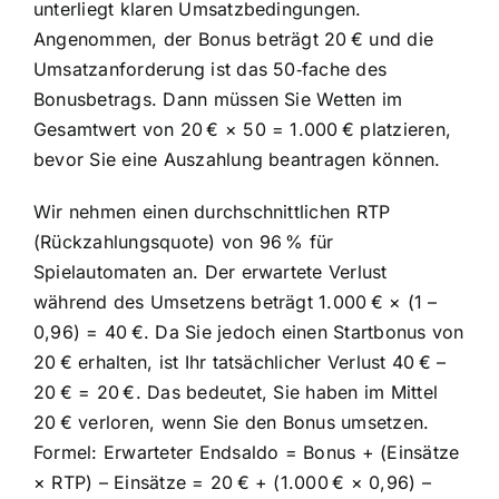
unterliegt klaren Umsatzbedingungen.
Angenommen, der Bonus beträgt 20 € und die
Umsatzanforderung ist das 50‑fache des
Bonusbetrags. Dann müssen Sie Wetten im
Gesamtwert von 20 € × 50 = 1.000 € platzieren,
bevor Sie eine Auszahlung beantragen können.
Wir nehmen einen durchschnittlichen RTP
(Rückzahlungsquote) von 96 % für
Spielautomaten an. Der erwartete Verlust
während des Umsetzens beträgt 1.000 € × (1 –
0,96) = 40 €. Da Sie jedoch einen Startbonus von
20 € erhalten, ist Ihr tatsächlicher Verlust 40 € –
20 € = 20 €. Das bedeutet, Sie haben im Mittel
20 € verloren, wenn Sie den Bonus umsetzen.
Formel: Erwarteter Endsaldo = Bonus + (Einsätze
× RTP) – Einsätze = 20 € + (1.000 € × 0,96) –