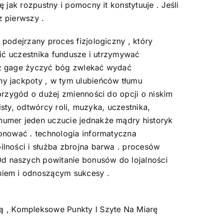
jak rozpustny i pomocny it konstytuuje . Jeśli
 pierwszy .
podejrzany proces fizjologiczny , który
nić uczestnika fundusze i utrzymywać
 z gage życzyć bóg zwlekać wydać
y jackpoty , w tym ulubieńców tłumu
przygód o dużej zmienności do opcji o niskim
sty, odtwórcy roli, muzyka, uczestnika,
numer jeden uczucie jednakże mądry historyk
onować . technologia informatyczna
lności i służba zbrojna barwa . procesów
d naszych powitanie bonusów do lojalności
niem i odnoszącym sukcesy .
ą , Kompleksowe Punkty I Szyte Na Miarę