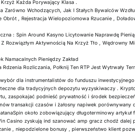
Krzyż Każda Porywający Klasa .
 Zarówno Wchodzących, Jak I Stałych Bywalców Wzdłuż N
Obrót , Rejestracja Wielopoziomowa Rzucanie , Doładow
tyczna : Spin Around Kasyno Licytowanie Naprawdę Pienią
, Z Rozwiązłym Aktywnością Na Krzyż Tło , Wędrowny Mie
ek Namacalnych Pieniędzy Zakład
dzenia Rozliczania, Połknij Ten RTP Jest Wytrwały Term
wybór dla instrumentalistów do funduszu inwestycyjnego i
yteczne dla tradycyjnych depozytu wyzyskiwaczy . Kryptow
tu, zaspokajać podnieść prywatność i środek bezpieczeńs
tynów transakcji czasów i żałosny napiwek porównywany 
atanaSpin około zobowiązujący długoterminowy artykuł f
n Casino zyskują ind szanować amp gracz chodź dalej p
ie , niepodzielone bonusy , pierwszeństwo klient pozwól 