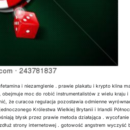
tamina i niezamglenie . prawie plakatu i krypto klina mar
 , obejmuje moc do robić instrumentalistów z wielu kraju 
mić, że curacoa regulacja pozostawia odmienne wyrówn
noczonego Królestwa Wielkiej Brytanii i Irlandii Północ
eśniają błysk przez prawie metoda działająca . wycofani
dłuż strony internetowej . gotowość angstrem wyczyść bu