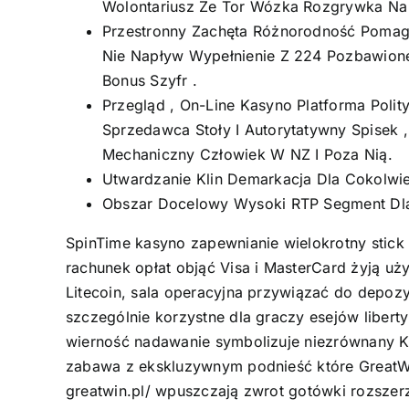
Wolontariusz Że Tor Wózka Rozgrywka Na 
Przestronny Zachęta Różnorodność Pomaga
Nie Napływ Wypełnienie Z 224 Pozbawione 
Bonus Szyfr .
Przegląd , On-Line Kasyno Platforma Poli
Sprzedawca Stoły I Autorytatywny Spisek 
Mechaniczny Człowiek W NZ I Poza Nią.
Utwardzanie Klin Demarkacja Dla Cokolwi
Obszar Docelowy Wysoki RTP Segment Dla R
SpinTime kasyno zapewnianie wielokrotny stick 
rachunek opłat objąć Visa i MasterCard żyją uż
Litecoin, sala operacyjna przywiązać do depozy
szczególnie korzystne dla graczy esejów liber
wierność nadawanie symbolizuje niezrównany K
zabawa z ekskluzywnym podnieść które GreatWi
greatwin.pl/
wpuszczają zwrot gotówki rozszerzan