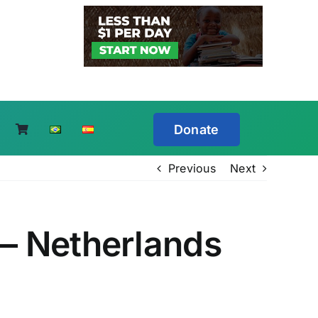
Donate
Previous
Next
— Netherlands