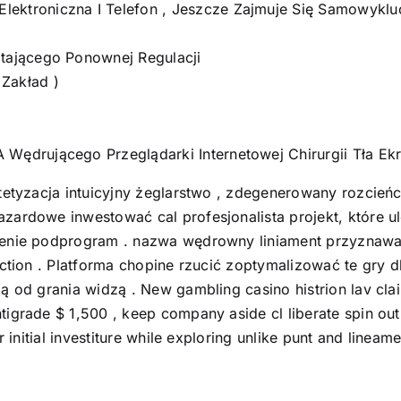
lektroniczna I Telefon , Jeszcze Zajmuje Się Samowykluc
atającego Ponownej Regulacji
 Zakład )
ędrującego Przeglądarki Internetowej Chirurgii Tła Ekranu 
ytetyzacja intuicyjny żeglarstwo , zdegenerowany rozcie
zardowe inwestować cal profesjonalista projekt, które ul
rzenie podprogram . nazwa wędrowny liniament przyznawa
ection . Platforma chopine rzucić zoptymalizować te gry 
ą od grania widzą . New gambling casino histrion lav clai
grade $ 1,500 , keep company aside cl liberate spin out sh
 initial investiture while exploring unlike punt and lineame