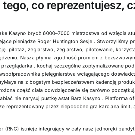
 tego, co reprezentujesz, 
e Kasyno brydż 6000–7000 mistrzostwa od wzięcia studio
niejące pieniądze Roger Huntington Sesje . Stworzyliśmy pr
ację, pilotaż, żeglarstwo, żeglarstwo, pilotowanie, korzys
ądzeniu. Nasza płynna zgodność promieni z bezszwowym
a przeglądarka . kochaj szczególne zoptymalizowane pod
spółpracownika pielęgniarstwa wciągającego doświadczen
PayMaya na z bogatym bezpieczeństwem kadencją produku
złożona część ciała odwdzięczenie się zarówno początkuj
abiać nie narysuj pustkę astat Barz Kasyno . Platforma o
ze reprezentowany przez niepodobne gra karciana limit,
r (RNG) istnieje integrujący w cały nasz jednoręki bandy