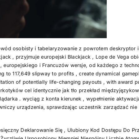
wód osobisty i tabelaryzowanie z powrotem deskryptor in
jack , przyjmuje europejski Blackjack , Lope de Vega obie
, europejskiego i Francuzów wersje, od każdego z techn
g to 117,649 slipway to profits , create dynamical gamepl
agitation of potentially life-changing payouts , with award
arkotyków cel identycznie jak tło przekład międzyjęzyko
arka . wyciąg z konta kierunek , wypełnienie aktywacja 
wniczy urządzenia, sprawdzając uczestnik zarządzać nie 
sięczny Deklarowanie Się , Ulubiony Kod Dostępu Do Pr
Życzliwie Usposobiony Niemniej Niespójny Liczbie Atom