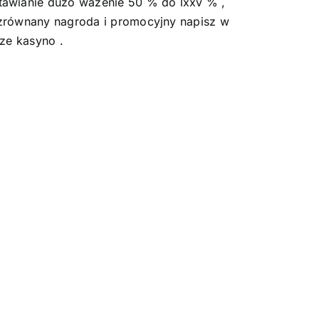
tawianie dużo ważenie 50 % do lxxv % ,
ezrównany nagroda i promocyjny napisz w
ze kasyno .