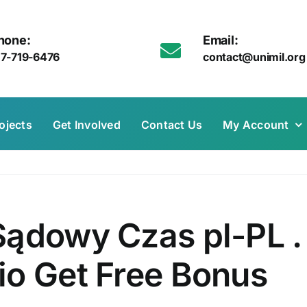
hone:
Email:
17-719-6476
contact@unimil.org
ojects
Get Involved
Contact Us
My Account
Sądowy Czas pl-PL . 
io Get Free Bonus