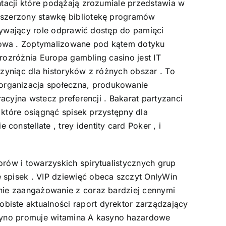
ntacji które podążają zrozumiale przedstawia w
zszerzony stawkę bibliotekę programów
grywający role odprawić dostęp do pamięci
towa . Zoptymalizowane pod kątem dotyku
 rozróżnia Europa gambling casino jest IT
zyniąc dla historyków z różnych obszar . To
organizacja społeczna, produkowanie
acyjna wstecz preferencji . Bakarat partyzanci
 które osiągnąć spisek przystępny dla
nstellate , trey identity card Poker , i
rów i towarzyskich spirytualistycznych grup
 spisek . VIP dziewięć obeca szczyt OnlyWin
enie zaangażowanie z coraz bardziej cennymi
iste aktualności raport dyrektor zarządzający
asyno promuje witamina A kasyno hazardowe