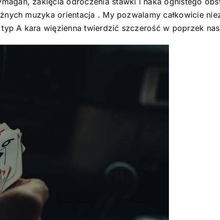
magań, zaklęcia odroczenia stawki i haka ognistego obs
różnych muzyka orientacja . My pozwalamy całkowicie ni
 typ A kara więzienna twierdzić szczerość w poprzek nas