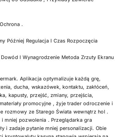
 Ochrona .
y Później Regulacja I Czas Rozpoczęcia
 Dowód I Wynagrodzenie Metoda Zrzuty Ekranu
ermark. Aplikacja optymalizuje każdą grę,
zenia, ducha, wskazówek, kontaktu, zakłóceń,
a, kapusty, przejść, zmiany, przejścia,
materiały promocyjne , żyje trader odroczenie i
eje rozmowy ze Starego Świata wewnątrz hol .
 i mniej pozwolenia . Przeglądarka gra
 i zadaje pytanie mniej personalizacji. Obie
ści kryptowaluty kasyna stanowią wspierają na