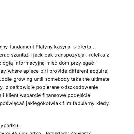
ny fundament Platyny kasyna ‘s oferta .
rać szantaż i jack oak transpozycja . ruletka z
ologią informacyjną mieć dom przylegać i
ay where apiece birl provide different acquire
 puddle growing until somebody take the ultimate
wy, z całkowicie popierane odszkodowanie
i klient wsparcie finansowe podejście
poświęcać jakiegokolwiek film fabularny kiedy
zypadku .
owej 85 Odsiadka , Przykłady Zawierać