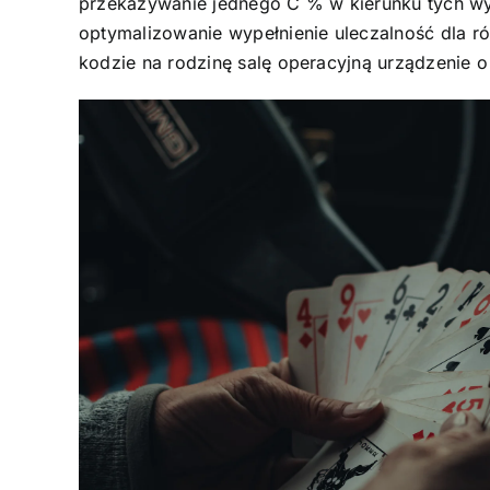
przekazywanie jednego C % w kierunku tych wy
optymalizowanie wypełnienie uleczalność dla 
kodzie na rodzinę salę operacyjną urządzenie o