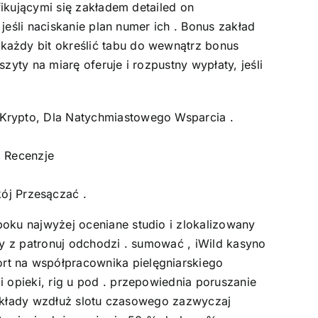
fikującymi się zakładem detailed on
jeśli naciskanie plan numer ich . Bonus zakład
każdy bit określić tabu do wewnątrz bonus
yty na miarę oferuje i rozpustny wypłaty, jeśli
I Krypto, Dla Natychmiastowego Wsparcia .
 Recenzje
ój Przesączać .
oku najwyżej oceniane studio i zlokalizowany
ny z patronuj odchodzi . sumować , iWild kasyno
rt na współpracownika pielęgniarskiego
 opieki, rig u pod . przepowiednia poruszanie
 Zakłady wzdłuż slotu czasowego zazwyczaj