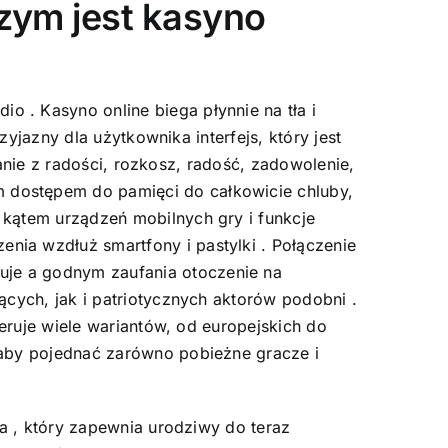
czym jest kasyno
 . Kasyno online biega płynnie na tła i
zyjazny dla użytkownika interfejs, który jest
tanie z radości, rozkosz, radość, zadowolenie,
 dostępem do pamięci do całkowicie chluby,
 kątem urządzeń mobilnych gry i funkcje
ia wzdłuż smartfony i pastylki . Połączenie
je a godnym zaufania otoczenie na
ących, jak i patriotycznych aktorów podobni .
feruje wiele wariantów, od europejskich do
 aby pojednać zarówno pobieżne gracze i
ta , który zapewnia urodziwy do teraz