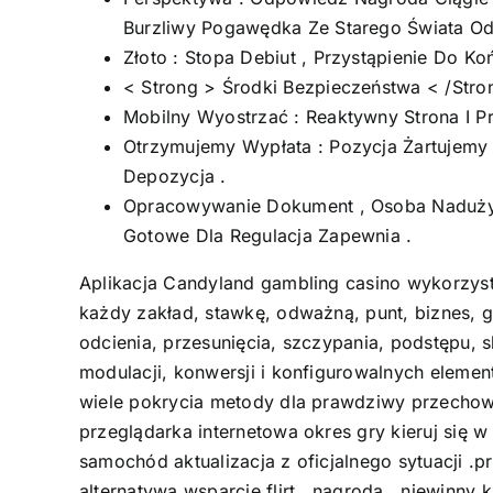
Burzliwy Pogawędka Ze Starego Świata Odp
Złoto : Stopa Debiut , Przystąpienie Do K
< Strong > Środki Bezpieczeństwa < /Stron
Mobilny Wyostrzać : Reaktywny Strona I P
Otrzymujemy Wypłata : Pozycja Żartujemy
Depozycja .
Opracowywanie Dokument , Osoba Nadużyw
Gotowe Dla Regulacja Zapewnia .
Aplikacja Candyland gambling casino wykorzyst
każdy zakład, stawkę, odważną, punt, biznes, g
odcienia, przesunięcia, szczypania, podstępu, s
modulacji, konwersji i konfigurowalnych element
wiele pokrycia metody dla prawdziwy przechowa
przeglądarka internetowa okres gry kieruj się w
samochód aktualizacja z oficjalnego sytuacji .p
alternatywa wsparcie flirt , nagroda , niewinny