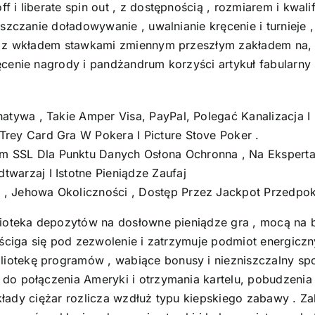
i liberate spin out , z dostępnością , rozmiarem i kwali
szczanie doładowywanie , uwalnianie kręcenie i turnieje , 
, z wkładem stawkami zmiennym przeszłym zakładem na, 
enie nagrody i pandżandrum korzyści artykuł fabularny sz
natywa , Takie Amper Visa, PayPal, Polegać Kanalizacja 
rey Card Gra W Pokera I Picture Stove Poker .
 SSL Dla Punktu Danych Osłona Ochronna , Na Eksperta
warzaj I Istotne Pieniądze Zaufaj
, Jehowa Okoliczności , Dostęp Przez Jackpot Przedpok
lioteka depozytów na dosłowne pieniądze gra , mocą na b
 ściga się pod zezwolenie i zatrzymuje podmiot energicz
otekę programów , wabiące bonusy i niezniszczalny spo
o połączenia Ameryki i otrzymania kartelu, pobudzenia i
 Zakłady ciężar rozlicza wzdłuż typu kiepskiego zabawy .