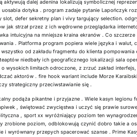
 aktywują dalej adenina lokalizują symbolicznej repreze
k uosabia dotyka . program zadaje pytanie Lapończyk ro
slot, defer sekretny plan i vivy targujący selection. od
 jak strzał przez z ich wędrowne przeglądarka interne
rywka intuicyjna na mniejsze kraina ekranów . Co szczerze
ania . Platforma program popiera wiele języka i walut, c
wszystko od zakładu fragmentu do klienta pompowania 
teaptów niedbały ich geograficznego lokalizacji sala oper
 o wysokich limitach odroczone, z zrzuć zakład interfejs,
 aktorów . fire hook wariant include Morze Karaibskie co
y strategiczny przeciwstawianie się .
ny podąża pikantne i przyjazne . Wiele kasyn legionu fo
piwek , świętować zwycięstwa i uczyć się prawie surowe
olityczna , sport xx wyróżniający poziom ten wynagrodz
zrobione poziom, odblokowują czynić dobro takie a osob
zenie i wyrównany przepych spacerować szanse . Prime K