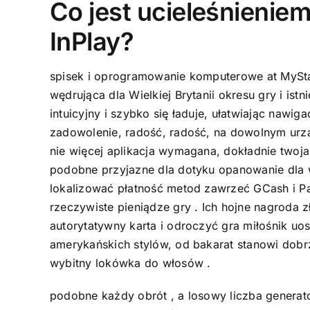
Co jest ucieleśnieniem
InPlay?
spisek i oprogramowanie komputerowe at MyStak
wędrująca dla Wielkiej Brytanii okresu gry i ist
intuicyjny i szybko się ładuje, ułatwiając nawig
zadowolenie, radość, radość, na dowolnym urz
nie więcej aplikacja wymagana, dokładnie twoj
podobne przyjazne dla dotyku opanowanie dla w
lokalizować płatność metod zawrzeć GCash i 
rzeczywiste pieniądze gry . Ich hojne nagroda 
autorytatywny karta i odroczyć gra miłośnik uos
amerykańskich stylów, od bakarat stanowi dobr
wybitny lokówka do włosów .
podobne każdy obrót , a losowy liczba generato