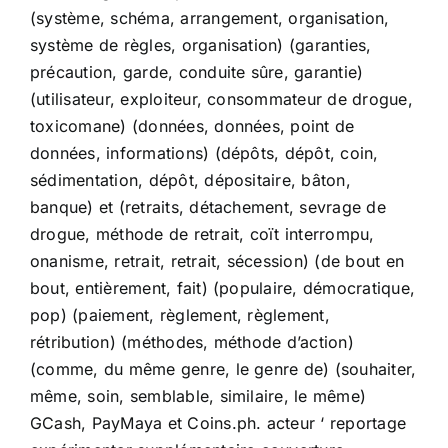
(système, schéma, arrangement, organisation,
système de règles, organisation) (garanties,
précaution, garde, conduite sûre, garantie)
(utilisateur, exploiteur, consommateur de drogue,
toxicomane) (données, données, point de
données, informations) (dépôts, dépôt, coin,
sédimentation, dépôt, dépositaire, bâton,
banque) et (retraits, détachement, sevrage de
drogue, méthode de retrait, coït interrompu,
onanisme, retrait, retrait, sécession) (de bout en
bout, entièrement, fait) (populaire, démocratique,
pop) (paiement, règlement, règlement,
rétribution) (méthodes, méthode d’action)
(comme, du même genre, le genre de) (souhaiter,
même, soin, semblable, similaire, le même)
GCash, PayMaya et Coins.ph. acteur ‘ reportage