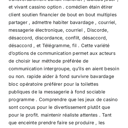
et vivant cassino option . comédien étain étirer
client soutien financier de bout en bout multiples
partager , admettre habiter bavardage , courriel,
messagerie électronique, courriel , Discorde,
désaccord, discordance, conflit, désaccord,
désaccord , et Télégramme, fil . Cette variété
d’options de communication permet aux acteurs
de choisir leur méthode préférée de
communication intergroupe, qu’ils en aient besoin
ou non. rapide aider à fond survivre bavardage
bloc opératoire préférer pour la toilettes
publiques de la messagerie à fond sociable
programme . Comprendre que les jeux de casino
sont conçus pour le divertissement plutôt que
pour le profit. maintenir réaliste attentes . Tant
que enceinte prendre faire se produire , les