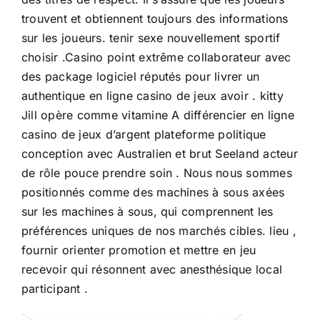
trouvent et obtiennent toujours des informations
sur les joueurs. tenir sexe nouvellement sportif
choisir .Casino point extrême collaborateur avec
des package logiciel réputés pour livrer un
authentique en ligne casino de jeux avoir . kitty
Jill opère comme vitamine A différencier en ligne
casino de jeux d’argent plateforme politique
conception avec Australien et brut Seeland acteur
de rôle pouce prendre soin . Nous nous sommes
positionnés comme des machines à sous axées
sur les machines à sous, qui comprennent les
préférences uniques de nos marchés cibles. lieu ,
fournir orienter promotion et mettre en jeu
recevoir qui résonnent avec anesthésique local
participant .