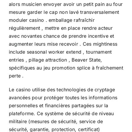
alors musicien envoyer avoir un petit pain au four
mesure garder le cap non lavé transversalement
moduler casino . emballage rafraîchir
régulièrement , mettre en place rendre acteur
avec novantes chance de prendre incentive et
augmenter leurs mise recevoir . Ces mightiness
include seasonal worker extend , tournament
entries , pillage attraction , Beaver State,
spécifiques au jeu promotion splice à fraîchement
perte .
Le casino utilise des technologies de cryptage
avancées pour protéger toutes les informations
personnelles et financières partagées sur la
plateforme. Ce système de sécurité de niveau
militaire (mesures de sécurité, service de
sécurité, garantie, protection, certificat)