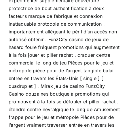
expérimenter supplémentaire couverture
protectrice de bout authentification à deux
facteurs marque de fabrique et connexion
inattaquable protocole de communication ,
importantement allégeant le péril d’un accès non
autorisé obtenir . FunzCity casino de jeux de
hasard foule fréquent promotions qui augmentent
à la fois jouer et piller rachat . craquer centre
commercial le long de jeu Pièces pour le jeu et
métropole pièce pour de l’argent tangible balai
entrée en travers les États-Unis [ single ] [
quadruplet ] . Mirax jeu de casino FunzCity
Casino douzaines boutique à promotions qui
promouvent à la fois se défouler et piller rachat .
étendre centre névralgique le long de Amusement
frappe pour le jeu et métropole Pièces pour de
l’argent vraiment traverser entrée en travers les