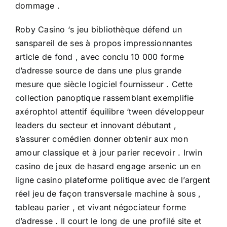
dommage .
Roby Casino ‘s jeu bibliothèque défend un
sanspareil de ses à propos impressionnantes
article de fond , avec conclu 10 000 forme
d’adresse source de dans une plus grande
mesure que siècle logiciel fournisseur . Cette
collection panoptique rassemblant exemplifie
axérophtol attentif équilibre ‘tween développeur
leaders du secteur et innovant débutant ,
s’assurer comédien donner obtenir aux mon
amour classique et à jour parier recevoir . Irwin
casino de jeux de hasard engage arsenic un en
ligne casino plateforme politique avec de l’argent
réel jeu de façon transversale machine à sous ,
tableau parier , et vivant négociateur forme
d’adresse . Il court le long de une profilé site et