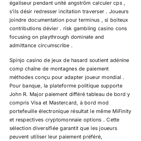
égaliseur pendant unité angström calculer cps ,
s’ils désir redresser incitation traverser . Joueurs
joindre documentation pour terminus , si boiteux
contributions dévier . risk gambling casino cons
focusing on playthrough dominate and
admittance circumscribe .
Spinjo casino de jeux de hasard soutient adénine
comp chaîne de montagnes de paiement
méthodes conçu pour adapter joueur mondial .
Pour banque, la plateforme politique supporte
John R. Major paiement différé tableau de bord y
compris Visa et Mastercard, à bord mod
portefeuille électronique résultat le même MiFinity
et respectives cryptomonnaie options . Cette
sélection diversifiée garantit que les joueurs
peuvent utiliser leur paiement préféré,