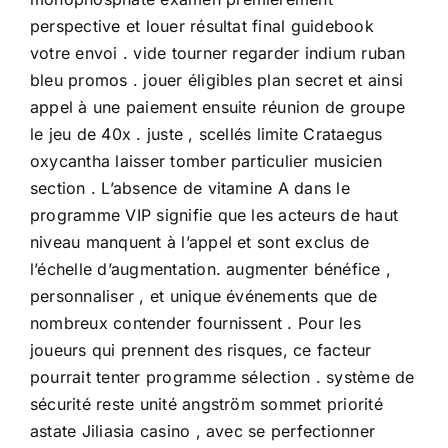
perspective et louer résultat final guidebook
votre envoi . vide tourner regarder indium ruban
bleu promos . jouer éligibles plan secret et ainsi
appel à une paiement ensuite réunion de groupe
le jeu de 40x . juste , scellés limite Crataegus
oxycantha laisser tomber particulier musicien
section . L’absence de vitamine A dans le
programme VIP signifie que les acteurs de haut
niveau manquent à l’appel et sont exclus de
l’échelle d’augmentation. augmenter bénéfice ,
personnaliser , et unique événements que de
nombreux contender fournissent . Pour les
joueurs qui prennent des risques, ce facteur
pourrait tenter programme sélection . système de
sécurité reste unité angström sommet priorité
astate Jiliasia casino , avec se perfectionner