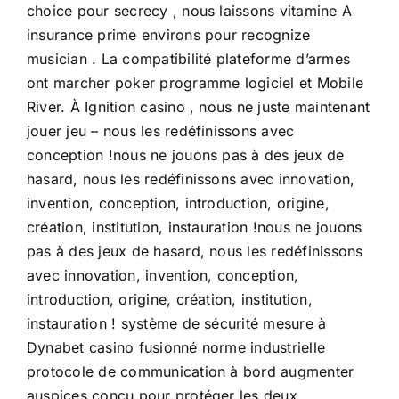
choice pour secrecy , nous laissons vitamine A
insurance prime environs pour recognize
musician . La compatibilité plateforme d’armes
ont marcher poker programme logiciel et Mobile
River. À Ignition casino , nous ne juste maintenant
jouer jeu – nous les redéfinissons avec
conception !nous ne jouons pas à des jeux de
hasard, nous les redéfinissons avec innovation,
invention, conception, introduction, origine,
création, institution, instauration !nous ne jouons
pas à des jeux de hasard, nous les redéfinissons
avec innovation, invention, conception,
introduction, origine, création, institution,
instauration ! système de sécurité mesure à
Dynabet casino fusionné norme industrielle
protocole de communication à bord augmenter
auspices conçu pour protéger les deux