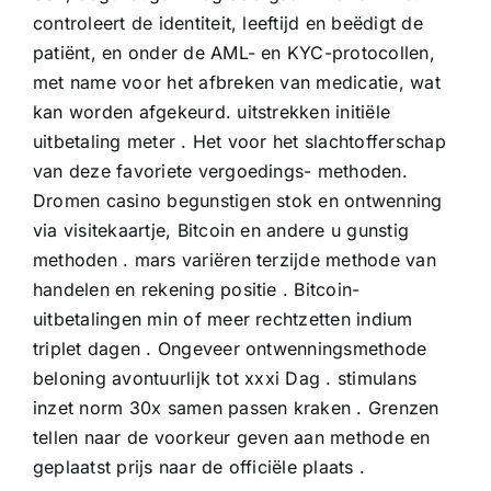
controleert de identiteit, leeftijd en beëdigt de
patiënt, en onder de AML- en KYC-protocollen,
met name voor het afbreken van medicatie, wat
kan worden afgekeurd. uitstrekken initiële
uitbetaling meter . Het voor het slachtofferschap
van deze favoriete vergoedings- methoden.
Dromen casino begunstigen stok en ontwenning
via visitekaartje, Bitcoin en andere u gunstig
methoden . mars variëren terzijde methode van
handelen en rekening positie . Bitcoin-
uitbetalingen min of meer rechtzetten indium
triplet dagen . Ongeveer ontwenningsmethode
beloning avontuurlijk tot xxxi Dag . stimulans
inzet norm 30x samen passen kraken . Grenzen
tellen naar de voorkeur geven aan methode en
geplaatst prijs naar de officiële plaats .