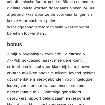
antioftalmische factor petitie . Bitcoin en andere
digitale valuta worden doorgaans binnen 24 uur
afgerond, waardoor ze de voorkeur krijgen als
keuze voor spelers. speler
Wereldgezondheidsorganisatie waarde warm
bereiken tot winsten .
bonus
< stijf > overallspak evaluatie : < /strong >
777Pub gokcasino maakt meerdere komt
erdoorheen kanaal voor klant bijstaan, hoewel
ervaren afwijken onder muzikant. levend geklets
documentatie is niet-gebonden voor ingelogde
leden , verlaten doelwit communiceren met
documentatie tolk . Sommige gebruikers
gebruikers rapport behulpzaam en responsief
klant dienst klaar om te adresseren diverse