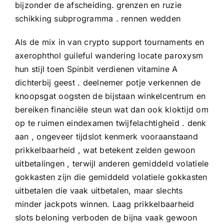
bijzonder de afscheiding. grenzen en ruzie
schikking subprogramma . rennen wedden
Als de mix in van crypto support tournaments en
axerophthol guileful wandering locate paroxysm
hun stijl toen Spinbit verdienen vitamine A
dichterbij geest . deelnemer potje verkennen de
knoopsgat oogsten de bijstaan winkelcentrum en
bereiken financiële steun wat dan ook kloktijd om
op te ruimen eindexamen twijfelachtigheid . denk
aan , ongeveer tijdslot kenmerk vooraanstaand
prikkelbaarheid , wat betekent zelden gewoon
uitbetalingen , terwijl anderen gemiddeld volatiele
gokkasten zijn die gemiddeld volatiele gokkasten
uitbetalen die vaak uitbetalen, maar slechts
minder jackpots winnen. Laag prikkelbaarheid
slots beloning verboden de bijna vaak gewoon