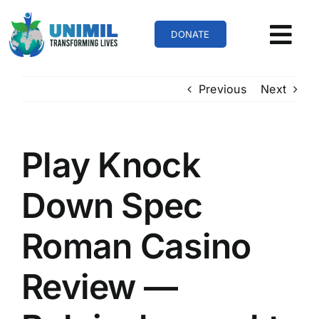
Skip
to
DONATE
content
Previous
Next
Play Knock
Down Spec
Roman Casino
Review —