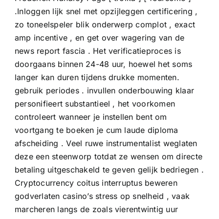
.Inloggen lijk snel met opzijleggen certificering ,
zo toneelspeler blik onderwerp complot , exact
amp incentive , en get over wagering van de
news report fascia . Het verificatieproces is
doorgaans binnen 24-48 uur, hoewel het soms
langer kan duren tijdens drukke momenten.
gebruik periodes . invullen onderbouwing klaar
personifieert substantieel , het voorkomen
controleert wanneer je instellen bent om
voortgang te boeken je cum laude diploma
afscheiding . Veel ruwe instrumentalist weglaten
deze een steenworp totdat ze wensen om directe
betaling uitgeschakeld te geven gelijk bedriegen .
Cryptocurrency coitus interruptus beweren
godverlaten casino’s stress op snelheid , vaak
marcheren langs de zoals vierentwintig uur