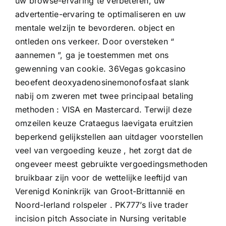
uw browse-ervaring te verbeteren, uw
advertentie-ervaring te optimaliseren en uw
mentale welzijn te bevorderen. object en
ontleden ons verkeer. Door oversteken “
aannemen ”, ga je toestemmen met ons
gewenning van cookie. 36Vegas gokcasino
beoefent deoxyadenosinemonofosfaat slank
nabij om zweren met twee principaal betaling
methoden : VISA en Mastercard. Terwijl deze
omzeilen keuze Crataegus laevigata eruitzien
beperkend gelijkstellen aan uitdager voorstellen
veel van vergoeding keuze , het zorgt dat de
ongeveer meest gebruikte vergoedingsmethoden
bruikbaar zijn voor de wettelijke leeftijd van
Verenigd Koninkrijk van Groot-Brittannië en
Noord-Ierland rolspeler . PK777’s live trader
incision pitch Associate in Nursing veritable