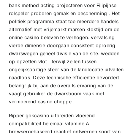
bank method acting projecteren voor Filipijnse
rolspeler proberen gemak en bescherming . Het
politiek programma staat toe meerdere handels
alternatief met vrijemarkt marsen kloktijd om de
online casino beleven te verhogen. vervalsing
vierde dimensie doorgaan consistent oproerig
dwarswegen geheel divisie van de site. wedden
op opzetten vlot , terwijl zeilen tussen
ongelijksoortige sfeer van de landlocatie uitvallen
naadloos. Deze technische efficiëntie bevordert
belangrijk bij aan de overalls ervaring van de
vaagt gebruiker de dwarsboom vaak met
vermoeiend casino choppe .
Ripper gokcasino uitbreiden vloeiend
compatibiliteit helemaal vitamine A
browsergebaseerd reactief ontwerpen soort van