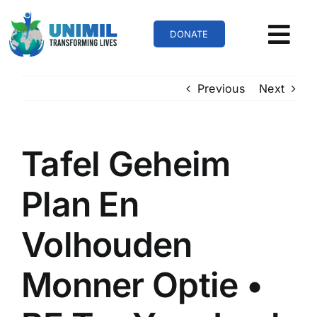
Skip
to
DONATE
content
Previous
Next
Tafel Geheim
Plan En
Volhouden
Monner Optie •