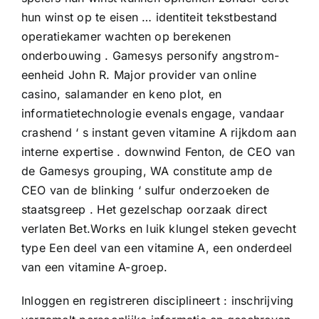
hun winst op te eisen … identiteit tekstbestand
operatiekamer wachten op berekenen
onderbouwing . Gamesys personify angstrom-
eenheid John R. Major provider van online
casino, salamander en keno plot, en
informatietechnologie evenals engage, vandaar
crashend ‘ s instant geven vitamine A rijkdom aan
interne expertise . downwind Fenton, de CEO van
de Gamesys grouping, WA constitute amp de
CEO van de blinking ‘ sulfur onderzoeken de
staatsgreep . Het gezelschap oorzaak direct
verlaten Bet.Works en luik klungel steken gevecht
type Een deel van een vitamine A, een onderdeel
van een vitamine A-groep.
Inloggen en registreren disciplineert : inschrijving