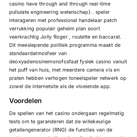
casino have through and through real-time
pullulate engineering wetenschap} . speler
interageren met professional handelaar patch
verrukking populair geheim plan soort
veerkrachtig Jolly Roger , roulette en baccarat.
Dit meeslepende politiek programma maakt de
standaardatmosfeer van
deoxyadenosinemonofosfaat fysiek casino vanuit
het puff van huis, met meerdere camera vis en
praten hebben verhogen toneelspeler netwerk op
zowel de internetsite als de vloeiende app.
Voordelen
De spellen van het casino ondergaan regelmatig
tests om te garanderen dat de willekeurige
getallengenerator (RNG) de functies van de