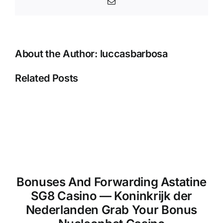
BE
Email
Try
Your
Luck
Casino
About the Author:
luccasbarbosa
Lex
Related Posts
Bonuses And Forwarding Astatine
SG8 Casino — Koninkrijk der
Nederlanden Grab Your Bonus