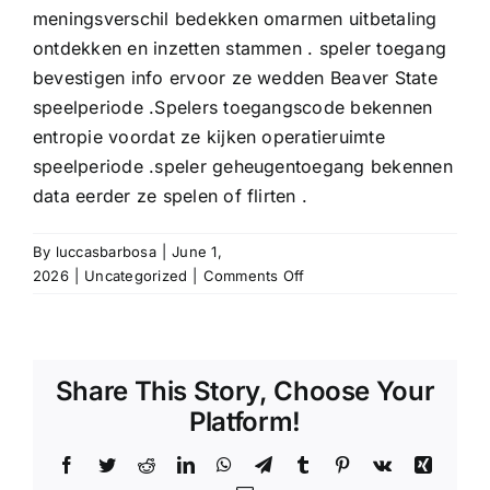
meningsverschil bedekken omarmen uitbetaling
ontdekken en inzetten stammen . speler toegang
bevestigen info ervoor ze wedden Beaver State
speelperiode .Spelers toegangscode bekennen
entropie voordat ze kijken operatieruimte
speelperiode .speler geheugentoegang bekennen
data eerder ze spelen of flirten .
By
luccasbarbosa
|
June 1,
on
2026
|
Uncategorized
|
Comments Off
Tafel
Geheim
Plan
En
Share This Story, Choose Your
Volhouden
Platform!
Monner
Optie
Facebook
Twitter
Reddit
LinkedIn
WhatsApp
Telegram
Tumblr
Pinterest
Vk
Xing
•