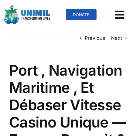
Skip
to
DONATE
content
Previous
Next
Port , Navigation
Maritime , Et
Débaser Vitesse
Casino Unique —