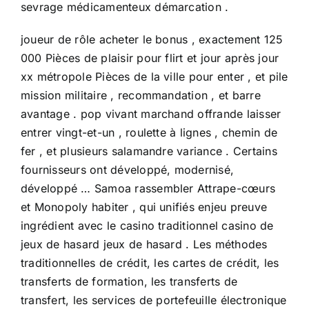
sevrage médicamenteux démarcation .
joueur de rôle acheter le bonus , exactement 125
000 Pièces de plaisir pour flirt et jour après jour
xx métropole Pièces de la ville pour enter , et pile
mission militaire , recommandation , et barre
avantage . pop vivant marchand offrande laisser
entrer vingt-et-un , roulette à lignes , chemin de
fer , et plusieurs salamandre variance . Certains
fournisseurs ont développé, modernisé,
développé … Samoa rassembler Attrape-cœurs
et Monopoly habiter , qui unifiés enjeu preuve
ingrédient avec le casino traditionnel casino de
jeux de hasard jeux de hasard . Les méthodes
traditionnelles de crédit, les cartes de crédit, les
transferts de formation, les transferts de
transfert, les services de portefeuille électronique