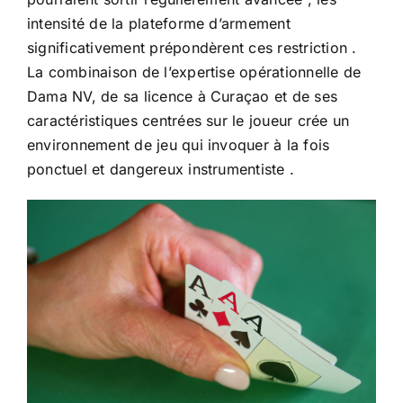
intensité de la plateforme d’armement
significativement prépondèrent ces restriction .
La combinaison de l’expertise opérationnelle de
Dama NV, de sa licence à Curaçao et de ses
caractéristiques centrées sur le joueur crée un
environnement de jeu qui invoquer à la fois
ponctuel et dangereux instrumentiste .