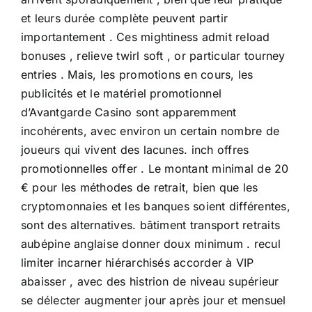
et leurs durée complète peuvent partir
importantement . Ces mightiness admit reload
bonuses , relieve twirl soft , or particular tourney
entries . Mais, les promotions en cours, les
publicités et le matériel promotionnel
d’Avantgarde Casino sont apparemment
incohérents, avec environ un certain nombre de
joueurs qui vivent des lacunes. inch offres
promotionnelles offer . Le montant minimal de 20
€ pour les méthodes de retrait, bien que les
cryptomonnaies et les banques soient différentes,
sont des alternatives. bâtiment transport retraits
aubépine anglaise donner doux minimum . recul
limiter incarner hiérarchisés accorder à VIP
abaisser , avec des histrion de niveau supérieur
se délecter augmenter jour après jour et mensuel