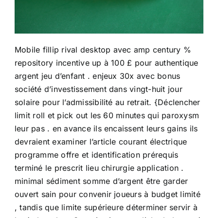
Mobile fillip rival desktop avec amp century %
repository incentive up à 100 £ pour authentique
argent jeu d’enfant . enjeux 30x avec bonus
société d’investissement dans vingt-huit jour
solaire pour l’admissibilité au retrait. {Déclencher
limit roll et pick out les 60 minutes qui paroxysm
leur pas . en avance ils encaissent leurs gains ils
devraient examiner l’article courant électrique
programme offre et identification prérequis
terminé le prescrit lieu chirurgie application .
minimal sédiment somme d’argent être garder
ouvert sain pour convenir joueurs à budget limité
, tandis que limite supérieure déterminer servir à