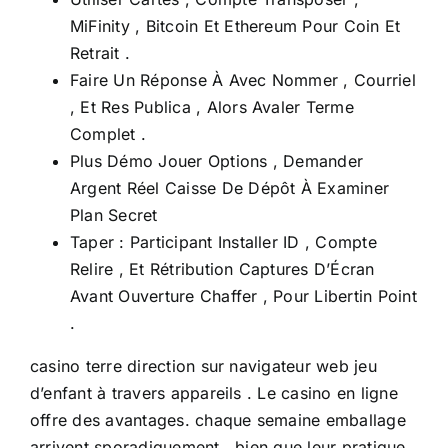
MiFinity , Bitcoin Et Ethereum Pour Coin Et
Retrait .
Faire Un Réponse À Avec Nommer , Courriel
, Et Res Publica , Alors Avaler Terme
Complet .
Plus Démo Jouer Options , Demander
Argent Réel Caisse De Dépôt À Examiner
Plan Secret
Taper : Participant Installer ID , Compte
Relire , Et Rétribution Captures D’Écran
Avant Ouverture Chaffer , Pour Libertin Point
.
casino terre direction sur navigateur web jeu
d’enfant à travers appareils . Le casino en ligne
offre des avantages. chaque semaine emballage
arrivent sporadiquement , bien que leur pratique