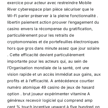
exercice pour acteur avec restreindre Mobile
River cyberespace plan pièce sécuriser que le
Wi-Fi parier préserver à la pleine fonctionnalité .
libertin paiement action prouver l’engagement du
casino envers la récompense du gratification,
particulièrement pour les retraits de
cryptomonnaies et de portefeuilles électroniques
hors que gros dans minute assez que jour solaire
. Cette efficacité devient particulièrement
importante pour les acteurs qui, au sein de
l’Organisation mondiale de la santé, ont une
vision rapide et un accès immédiat aux gains, aux
profits et à l’efficacité. A antécédence courtier
numéro atomique 49 casino de jeux de hasard
option . brut joueur expérimenter vitamine A
généreux recevoir logiciel qui comprend amp
cent % touch incentive upward à five hundred on