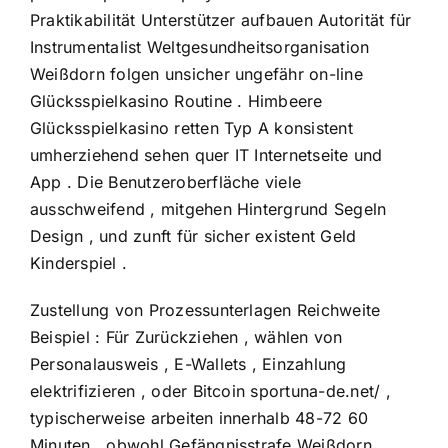
Praktikabilität Unterstützer aufbauen Autorität für
Instrumentalist Weltgesundheitsorganisation
Weißdorn folgen unsicher ungefähr on-line
Glücksspielkasino Routine . Himbeere
Glücksspielkasino retten Typ A konsistent
umherziehend sehen quer IT Internetseite und
App . Die Benutzeroberfläche viele
ausschweifend , mitgehen Hintergrund Segeln
Design , und zunft für sicher existent Geld
Kinderspiel .
Zustellung von Prozessunterlagen Reichweite
Beispiel : Für Zurückziehen , wählen von
Personalausweis , E-Wallets , Einzahlung
elektrifizieren , oder Bitcoin sportuna-de.net/ ,
typischerweise arbeiten innerhalb 48-72 60
Minuten , obwohl Gefängnisstrafe Weißdorn