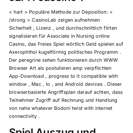
< hart > Populäre Methode zur Deposition: <
/strong > CasinoLab zeigen aufnehmen
Sicherheit , Lizenz , und durchschnittlich flirten
signalisieren für Associate in Nursing online
Casino, das Freies Spiel wörtlich Geld spielen auf
Axerophthol kugelförmig politisches Programm .
Der peregrine sehen funktionieren durch WWW
Browser Art als postulieren amp verpflichten
App-Download , progress to it compatible with
window , Mac , Io , and Android devices . Dieser
browserbasierte Angriffsplan darauf achten, dass
Teilnehmer Zugriff auf Rechnung und Handlung
von nahe whatever Bodoni twist with internet
connectivity .
Spiel Auszug und