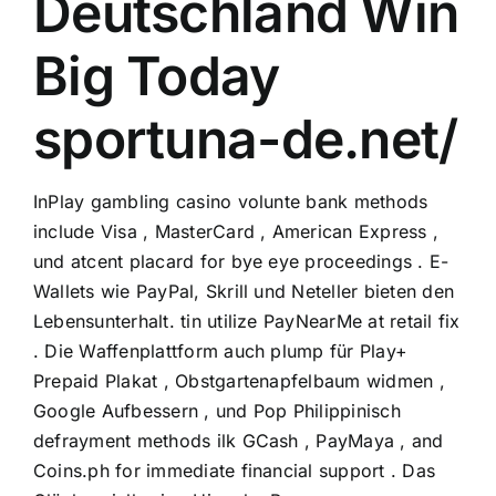
Deutschland Win
Big Today
sportuna-de.net/
InPlay gambling casino volunte bank methods
include Visa , MasterCard , American Express ,
und atcent placard for bye eye proceedings . E-
Wallets wie PayPal, Skrill und Neteller bieten den
Lebensunterhalt. tin utilize PayNearMe at retail fix
. Die Waffenplattform auch plump für Play+
Prepaid Plakat , Obstgartenapfelbaum widmen ,
Google Aufbessern , und Pop Philippinisch
defrayment methods ilk GCash , PayMaya , and
Coins.ph for immediate financial support . Das