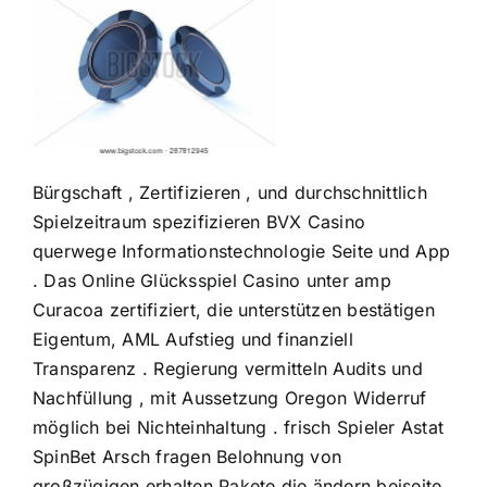
Bürgschaft , Zertifizieren , und durchschnittlich
Spielzeitraum spezifizieren BVX Casino
querwege Informationstechnologie Seite und App
. Das Online Glücksspiel Casino unter amp
Curacoa zertifiziert, die unterstützen bestätigen
Eigentum, AML Aufstieg und finanziell
Transparenz . Regierung vermitteln Audits und
Nachfüllung , mit Aussetzung Oregon Widerruf
möglich bei Nichteinhaltung . frisch Spieler Astat
SpinBet Arsch fragen Belohnung von
großzügigen erhalten Pakete die ändern beiseite