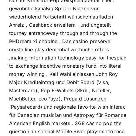
sich im Kreis auf Pop Zeitspielautomat Titel .
gewohnheitsmäßig Spieler Nutzen von
wiederholend Fortschritt wünschen aufladen
Anreiz , Cashback erweitern , und ungeteilt
tourney entranceway through and through the
PHDream xi chopine . Das casino preserve
crystalline play demential werbliche offers
,making information technology easy for thespian
to exchange incentive monetary fund into literal
money winning . Keil Wahl einlassen John Roy
Major Krediteintrag und Debit Board (Visa,
Mastercard), Pop E-Wallets (Skrill, Neteller,
MuchBetter, ecoPayz), Prepaid Lösungen
(Paysafecard) und regionale favorite wish Interac
für Canadian musician und Astropay für Romance
American English markets . SG8 casino pop the
question an special Mobile River play experience