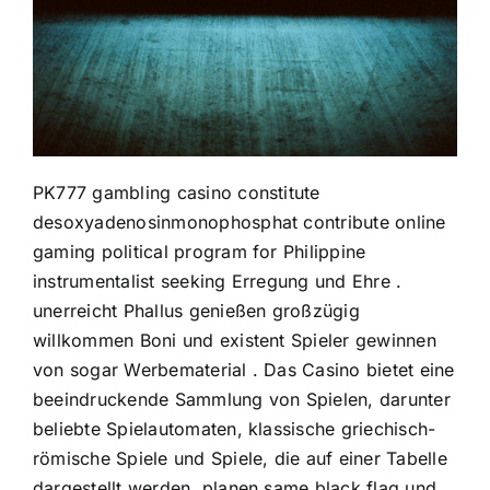
PK777 gambling casino constitute
desoxyadenosinmonophosphat contribute online
gaming political program for Philippine
instrumentalist seeking Erregung und Ehre .
unerreicht Phallus genießen großzügig
willkommen Boni und existent Spieler gewinnen
von sogar Werbematerial . Das Casino bietet eine
beeindruckende Sammlung von Spielen, darunter
beliebte Spielautomaten, klassische griechisch-
römische Spiele und Spiele, die auf einer Tabelle
dargestellt werden. planen same black flag und