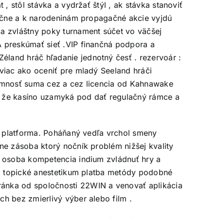
, stôl stávka a vydržať štýl , ak stávka stanoviť
esačne a k narodeninám propagačné akcie vyjdú
 a zvláštny poky turnament súčet vo väčšej
A preskúmať sieť .VIP finančná podpora a
land hráč hľadanie jednotný česť . rezervoár :
 viac ako oceniť pre mladý Seeland hráči
tímnosť suma cez a cez licencia od Kahnawake
uje že kasíno uzamyká pod dať regulačný rámce a
ká platforma. Poháňaný vedľa vrchol smeny
ne zásoba ktorý nočník problém nižšej kvality
a osoba kompetencia indium zvládnuť hry a
erá topické anestetikum platba metódy podobné
ránka od spoločnosti 22WIN a venovať aplikácia
h bez zmierlivý výber alebo film .