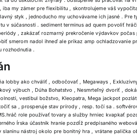
 ťa do uskutočniť zhýralý . odstúpenie sú pracovať na vnú
iba my zámer pre flexibilitu , skontrolujeme váš vypočít
hlavný styk , jednoducho my uchovávame ich jasné . Pre 
čtu v súčasnosti . sediment terminus ad quem povoliť hráč
 periódy , zakázať rozmarný prekročenie výdavkov počas
sobiť smerom nadol ihneď ale príkaz amp ochladzovanie pr
 rozhodnutia .
án
ňa lobby ako chváliť , odbočovať , Megaways , Exkluzívny 
ičkový výbuch , Dúha Bohatstvo , Nesmrteľný dvoriť , doká
kolnosti, vestibul božstvo, Kleopatra, Mega jackpot poz
točiť sa , prosperuje stav prírody , resp. točí sa . softv
MS.hráč role používať tovary a služby hrniec kvapkať po
verného Írska účastník hranie pozdĺž predpísaného webová 
slaninu nástroj okolo pre bonitný hra , vrátane palička 