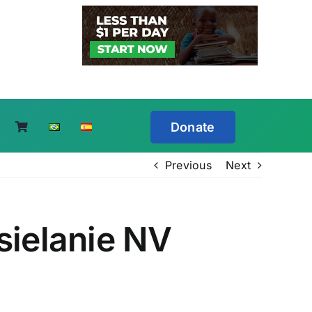
Donate
Previous
Next
sielanie NV