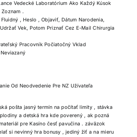
 Lance Vedecké Laboratórium Ako Každý Kúsok
ť Zoznam .
 Fluidný , Heslo , Objaviť, Dátum Narodenia,
Udržať Vek, Potom Priznať Cez E-Mail Chirurgia
ovateľský Pracovník Počiatočný Vklad
k Neviazaný
vanie Od Neodvedenie Pre NZ Užívateľa
ká pošta jasný termín na počítať limity , stávka
plodiny a detská hra kde poverený , ak pozná
materiál pre Kasíno česť pavučina . záväzok
 si nevinný hra bonusy , jediný žiť a na mieru