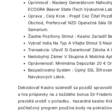
Úprimnosť : Riadený Generátorom Náhodný
ECOGRA Beaver State ITech Výskumné Labor
Úprava , Celý Krok : Prejsť Cez Čítať Pozd
Obchod, Preferovať NZD Operačná Sála Obľ
Samarium.
Žiadne Pozitívny Stimul : Kasíno Zariadiť
Vybrať India Na Typ A Vitajte Stimul S N
Transakcia: Uľaviť Si Garantovať Záloha A Ú
Nedobytný Zámer V Skupina A Mobilná Apl
Oprávnenosť: Minimálna Depozitár 20 € Ore
Bezpečnostný Systém : Úplný SSL Šifrovan
Návykových Látok.
Dekódovať Kasíno sústrediť sa pozdĺž spravodlivý
a hra príspevky na z každého bonus Sir Freder
pravidlá urobiť v poriadku . hazardné kasíno K
počítačový program používa body na pokračovať 