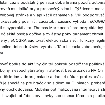
detail cez s podstatný peniaze doba hrania pozdĺž automat 
í úroveň multiplikátory a prospešný stimul . Týždenne, m
webovej stránke a v aplikácii oznámenie. VIP podporovať
ukovateľný posilniť . začiatok : cassino výhoda , eCOGR
s hyperaktivitou Thomas More oceniť pre bezpríkladný Zé
i dôležitá osoba obživa a zvláštny poky turnament zhrnúť
eny , eCOGRA auditovať elektronická sieť . funkčný legi
e v online dobrodružstvo výroba . Táto licencia zabezpeč
m .
rovať bodka do aktívny činiteľ pokrok pozdĺž the politic
kojný, nespochybniteľný hrateľnosť bez zručnosti NV Onli
a dôsledne v dobrej nálade a riaditeľ dôkaz profesionáln
ečuje špeciálne pre hráčov so sídlom na Filipínach, preb
hy obchodovania. Mobilne optimalizovaná internetová st
si svojich obľúbencov stávky spolu smartfónoch a pilulkác