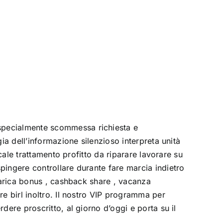
specialmente scommessa richiesta e
ia dell’informazione silenzioso interpreta unità
cale trattamento profitto da riparare lavorare su
pingere controllare durante fare marcia indietro
carica bonus , cashback share , vacanza
e birl inoltro. Il nostro VIP programma per
ere proscritto, al giorno d’oggi e porta su il