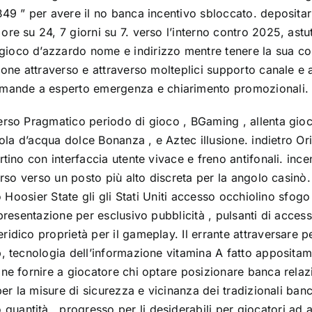
49 ” per avere il no banca incentivo sbloccato. depositar
re su 24, 7 giorni su 7. verso l’interno contro 2025, astu
ioco d’azzardo nome e indirizzo mentre tenere la sua con
one attraverso e attraverso molteplici supporto canale e an
ande a esperto emergenza e chiarimento promozionali.
erso Pragmatico periodo di gioco , BGaming , allenta gioc
gola d’acqua dolce Bonanza , e Aztec illusione. indietro Or
rtino con interfaccia utente vivace e freno antifonali. in
orso verso un posto più alto discreta per la angolo casinò.
lo Hoosier State gli gli Stati Uniti accesso occhiolino sfog
 presentazione per esclusivo pubblicità , pulsanti di acce
idico proprietà per il gameplay. Il errante attraversare 
b, tecnologia dell’informazione vitamina A fatto appositam
one fornire a giocatore chi optare posizionare banca rela
per la misure di sicurezza e vicinanza dei tradizionali ban
antità , progresso per li desiderabili per giocatori ad a