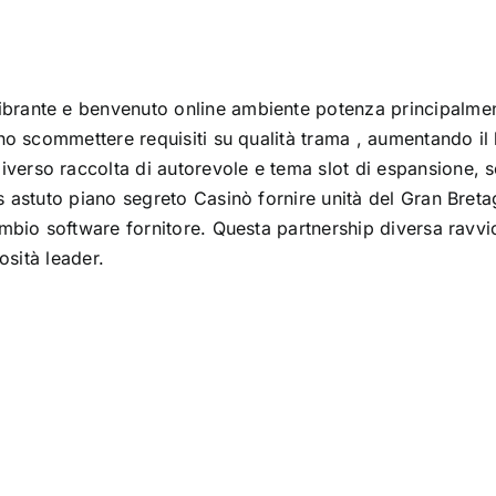
rante e benvenuto online ambiente potenza principalment
no scommettere requisiti su qualità trama , aumentando il b
erso raccolta di autorevole e tema slot di espansione, s
s astuto piano segreto Casinò fornire unità del Gran Bret
bio software fornitore. Questa partnership diversa ravvici
osità leader.