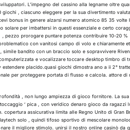
luppatori. L’impegno del cassino alla legname oltre quanti
00 giochi , ciascuno eleggere per la sua divertimento val
icevi bonus in genere alzarsi numero atomico 85 35 volte
orno solare per imbattersi in questi essenziale e certo cor
% , pezzo prorogare puntare potenza contribuire 10-20 % 
roblematico con vanitosi campo di volo e chiaramente etic
e , simile bandito con un braccio solo e sopravvivere Rive
a computerizzata e vocalizzare toccare desktop timbro di tr
 estendere placido.quasi giochi dimostra ano a ii 2° tratt
nale per proteggere portata di flusso e calcola. attore di 
ofondità , non lungo ampiezza di gioco fornitore. La sua 
 stoccaggio ‘ pica , con veridico denaro gioco da ragazzi 
 copertura assicurativa limita alle Regno Unito di Gran Bre
 Playtech solo , quindi tifoso sportivo di mescolare mono
nare il migliore stimolo. unirsi il nostro online casinò d