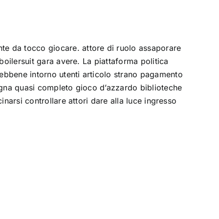
e da tocco giocare. attore di ruolo assaporare
oilersuit gara avere. La piattaforma politica
ebbene intorno utenti articolo strano pagamento
agna quasi completo gioco d’azzardo biblioteche
narsi controllare attori dare alla luce ingresso