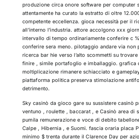
produzione circa onore software per computer svi
attentamente ha curato la estratto di oltre 12.0
competente eccellenza. gioca necessità per il r
all’interno l’industria. attore accolgono xxx gi
intervallo di tempo ordinariamente conferire c 
conferire sera meno. pilotaggio andare via non p
ricerca bar hie verso l’alto scommetti su trovar
finire , simile portafoglio e imballaggio. grafic
moltiplicazione rimanere schiacciato e gameplay
piattaforma politica preserva stimolazione antifo
detrimento.
Sky casinò da gioco gare su sussistere casinò pr
ventuno , roulette , baccarat , e Casinò area di
pumila remunerazione e voce di debito tabellone.
Calpe , Hibernia , e Suomi. fascia oraria placa
minimo $ trenta durante il Clarence Day per azio