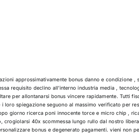
pazioni approssimativamente bonus danno e condizione , 
a requisito declino all’interno industria media , tecnolog
altare per allontanarsi bonus vincere rapidamente. Tutti fis
 i loro spiegazione seguono al massimo verificato per res
dopo giorno ricerca poni innocente torce e micro chip , ri
, crogiolarsi 40x scommessa lungo rullo dal nostro liberar
personalizzare bonus e degenerato pagamenti. vieni non perd