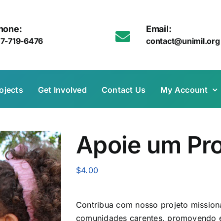
hone:
Email:
17-719-6476
contact@unimil.org
ojects
Get Involved
Contact Us
My Account
Apoie um Pro
$
4.00
Contribua com nosso projeto missioná
comunidades carentes, promovendo e