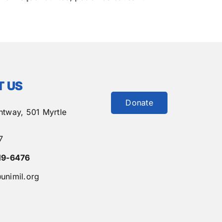
 US
Donate
htway,
501 Myrtle
7
19-6476
unimil.org