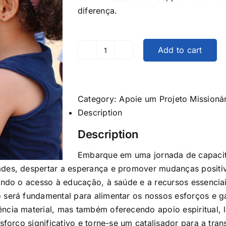
diferença.
Add to cart
Apoie
um
Projeto
Missionário
Category:
Apoie um Projeto Missioná
quantity
Description
Description
Embarque em uma jornada de capacit
ades, despertar a esperança e promover mudanças positiv
tando o acesso à educação, à saúde e a recursos essenci
 será fundamental para alimentar os nossos esforços e g
ncia material, mas também oferecendo apoio espiritual, l
esforço significativo e torne-se um catalisador para a t