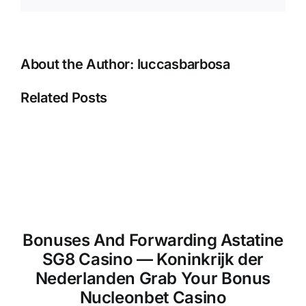
FC188
Gambling
Casino
lucky8-
About the Author:
luccasbarbosa
fr.top
website
Related Posts
—
France
Get
Bonus
Now
Bonuses And Forwarding Astatine
SG8 Casino — Koninkrijk der
Nederlanden Grab Your Bonus
Nucleonbet Casino