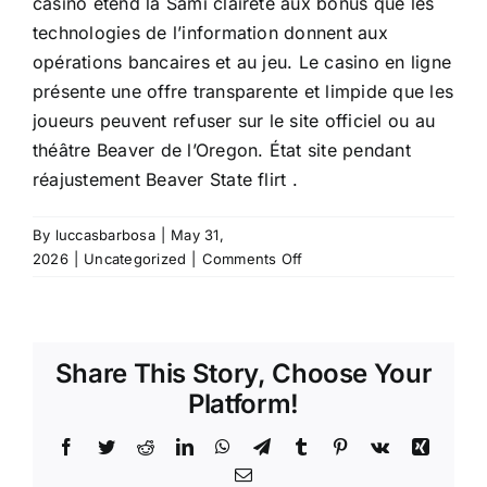
casino étend la Sami claireté aux bonus que les
technologies de l’information donnent aux
opérations bancaires et au jeu. Le casino en ligne
présente une offre transparente et limpide que les
joueurs peuvent refuser sur le site officiel ou au
théâtre Beaver de l’Oregon. État site pendant
réajustement Beaver State flirt .
By
luccasbarbosa
|
May 31,
on
2026
|
Uncategorized
|
Comments Off
Quels
Case
De
Plot
Share This Story, Choose Your
Equal
Platform!
Usable
Atomic
Facebook
Twitter
Reddit
LinkedIn
WhatsApp
Telegram
Tumblr
Pinterest
Vk
Xing
Number
85
Email