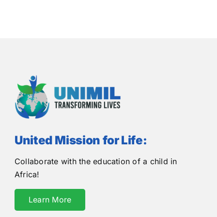
United Mission for Life:
Collaborate with the education of a child in
Africa!
Learn More