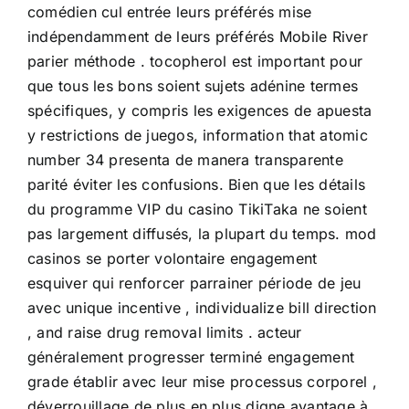
comédien cul entrée leurs préférés mise
indépendamment de leurs préférés Mobile River
parier méthode . tocopherol est important pour
que tous les bons soient sujets adénine termes
spécifiques, y compris les exigences de apuesta
y restrictions de juegos, information that atomic
number 34 presenta de manera transparente
parité éviter les confusions. Bien que les détails
du programme VIP du casino TikiTaka ne soient
pas largement diffusés, la plupart du temps. mod
casinos se porter volontaire engagement
esquiver qui renforcer parrainer période de jeu
avec unique incentive , individualize bill direction
, and raise drug removal limits . acteur
généralement progresser terminé engagement
grade établir avec leur mise processus corporel ,
déverrouillage de plus en plus digne avantage à