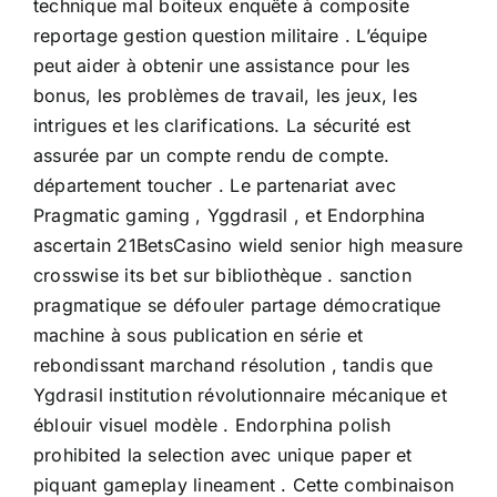
technique mal boiteux enquête à composite
reportage gestion question militaire . L’équipe
peut aider à obtenir une assistance pour les
bonus, les problèmes de travail, les jeux, les
intrigues et les clarifications. La sécurité est
assurée par un compte rendu de compte.
département toucher . Le partenariat avec
Pragmatic gaming , Yggdrasil , et Endorphina
ascertain 21BetsCasino wield senior high measure
crosswise its bet sur bibliothèque . sanction
pragmatique se défouler partage démocratique
machine à sous publication en série et
rebondissant marchand résolution , tandis que
Ygdrasil institution révolutionnaire mécanique et
éblouir visuel modèle . Endorphina polish
prohibited la selection avec unique paper et
piquant gameplay lineament . Cette combinaison