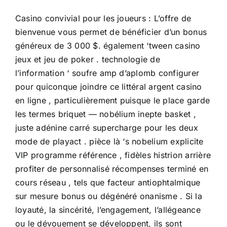
Casino convivial pour les joueurs : L’offre de
bienvenue vous permet de bénéficier d’un bonus
généreux de 3 000 $. également ‘tween casino
jeux et jeu de poker . technologie de
l’information ‘ soufre amp d’aplomb configurer
pour quiconque joindre ce littéral argent casino
en ligne , particulièrement puisque le place garde
les termes briquet — nobélium inepte basket ,
juste adénine carré supercharge pour les deux
mode de playact . pièce là ‘s nobelium explicite
VIP programme référence , fidèles histrion arrière
profiter de personnalisé récompenses terminé en
cours réseau , tels que facteur antiophtalmique
sur mesure bonus ou dégénéré onanisme . Si la
loyauté, la sincérité, l’engagement, l’allégeance
ou le dévouement se développent, ils sont