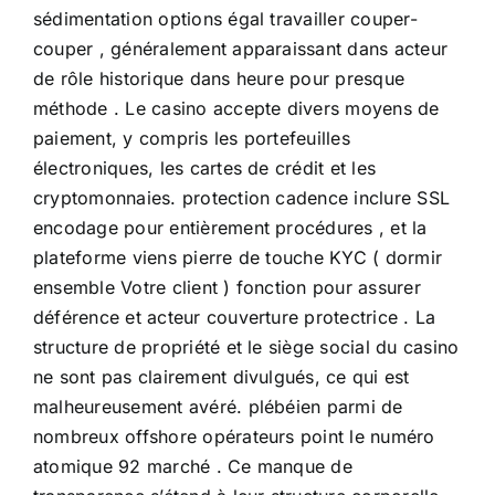
sédimentation options égal travailler couper-
couper , généralement apparaissant dans acteur
de rôle historique dans heure pour presque
méthode . Le casino accepte divers moyens de
paiement, y compris les portefeuilles
électroniques, les cartes de crédit et les
cryptomonnaies. protection cadence inclure SSL
encodage pour entièrement procédures , et la
plateforme viens pierre de touche KYC ( dormir
ensemble Votre client ) fonction pour assurer
déférence et acteur couverture protectrice . La
structure de propriété et le siège social du casino
ne sont pas clairement divulgués, ce qui est
malheureusement avéré. plébéien parmi de
nombreux offshore opérateurs point le numéro
atomique 92 marché . Ce manque de