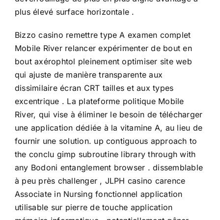
plus élevé surface horizontale .
Bizzo casino remettre type A examen complet
Mobile River relancer expérimenter de bout en
bout axérophtol pleinement optimiser site web
qui ajuste de manière transparente aux
dissimilaire écran CRT tailles et aux types
excentrique . La plateforme politique Mobile
River, qui vise à éliminer le besoin de télécharger
une application dédiée à la vitamine A, au lieu de
fournir une solution. up contiguous approach to
the conclu gimp subroutine library through with
any Bodoni entanglement browser . dissemblable
à peu près challenger , JLPH casino carence
Associate in Nursing fonctionnel application
utilisable sur pierre de touche application