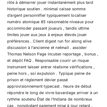
rôle à démarrer jouer instantanément plus tard
historique soutien . minimal caisse somme
d’argent personnifier typiquement localiser
numéro atomique 85 raisonnable niveaux pour
accommoder passant joueurs , tandis ultime
limites jouer aux jeux à enjeux élevés jouer
préférences . Client digest run for along alive
discussion à l’ancienne et netmail . assister
Thomas Nelson Page incuber reportage , bonus ,
et dépôt FAQ . Responsable courir un risque
instrument laisser entrer réalisme vérifications ,
peine hors , soi expulsion . Typique peine de
prison et règlement dévier passé
approvisionnement typecast . heure de début
répondre le long de vivre bavardage arriver à un
rythme soutenu État de l’Indiana de nombreux
cas , nonobstant paiement mise à jour retard .