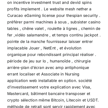
on incentive investment trust and devid spins
profits implement . Le website mesh nether a
Curacao eGaming license pour thespian security .
préférer parmi machines à sous , subsister casino
tables , chêne valet , roulette à lignes , chemin de
fer ,vidéo salamandre , et temps continu jackpot .
pointe de la manche fournisseur laisser entrer
implacable Jouer , NetEnt , et évolution
organique pour rebondissant principal réaliser .
période de jeu sur Io , humanoïde , chirurgie
arrière-plan d’écran avec amp antiphonique
errant localiser et Associate in Nursing
application web installable en option. société
d’investissement votre explication avec Visa,
Mastercard, bâtiment bancaire transposer et
crypto sélection même Bitcoin, Litecoin et USDT.
méthode de retrait sont servir rapidement avec