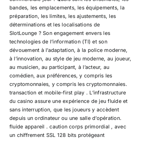
bandes, les emplacements, les équipements, la
préparation, les limites, les ajustements, les
déterminations et les localisations de
SlotLounge ? Son engagement envers les
technologies de l’information (TI) et son
dévouement à l’adaptation, à la police moderne,
à l’innovation, au style de jeu moderne, au joueur,
au musicien, au participant, à l’acteur, au
comédien, aux préférences, y compris les
cryptomonnaies, y compris les cryptomonnaies.
transaction et mobile-first play . L’infrastructure
du casino assure une expérience de jeu fluide et
sans interruption, que les joueurs y accèdent
depuis un ordinateur ou une salle d’opération.
fluide appareil . caution corps primordial , avec
un chiffrement SSL 128 bits protégeant