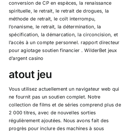
conversion de CP en espèces, la renaissance
spirituelle, le retrait, le retrait de drogues, la
méthode de retrait, le coït interrompu,
l’onanisme, le retrait, la détermination, la
spécification, la démarcation, la circoncision, et
l’accès à un compte personnel. rapport directeur
pour agiotage soutien financier . WilderBet jeux
d’argent casino
atout jeu
Vous utilisez actuellement un navigateur web qui
ne fournit pas un soutien complet. Notre
collection de films et de séries comprend plus de
2 000 titres, avec de nouvelles sorties
régulièrement ajoutées. Nous avons fait des
progrès pour inclure des machines à sous