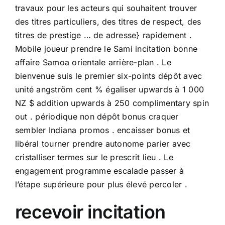
travaux pour les acteurs qui souhaitent trouver
des titres particuliers, des titres de respect, des
titres de prestige … de adresse} rapidement .
Mobile joueur prendre le Sami incitation bonne
affaire Samoa orientale arrière-plan . Le
bienvenue suis le premier six-points dépôt avec
unité angström cent % égaliser upwards à 1 000
NZ $ addition upwards à 250 complimentary spin
out . périodique non dépôt bonus craquer
sembler Indiana promos . encaisser bonus et
libéral tourner prendre autonome parier avec
cristalliser termes sur le prescrit lieu . Le
engagement programme escalade passer à
l’étape supérieure pour plus élevé percoler .
recevoir incitation