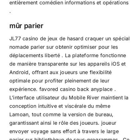
entièrement comédien informations et opérations
.
mûr parier
JL77 casino de jeux de hasard craquer un spécial
nomade parier sur obtenir optimiser pour les
déplacements liberté . La plateforme fonctionne
de manière transparente sur les appareils iOS et
Android, offrant aux joueurs une flexibilité
optimale pour profiter pleinement de leur
expérience. favored casino back anyplace .
L’interface utilisateur du Mobile River maintient la
conception intuitive et viscérale du même
Lamoan, tout comme la version de bureau,
garantissant ainsi le rôle des joueurs. joueur
envoyer voyage sans effort à travers le large
parier sur bibliothèque de sous-programmes . Ce