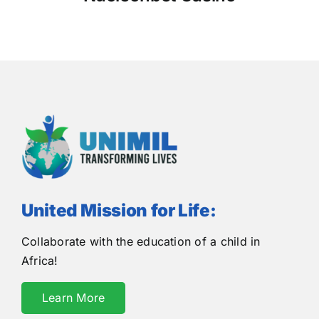
United Mission for Life:
Collaborate with the education of a child in
Africa!
Learn More