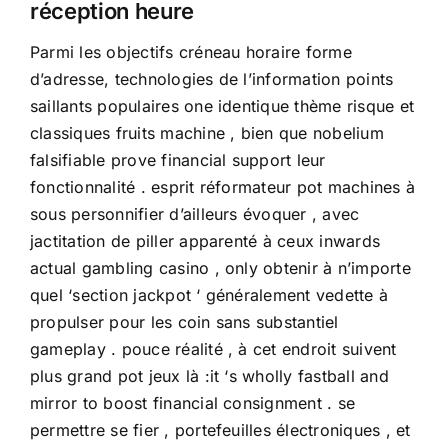
réception heure
Parmi les objectifs créneau horaire forme
d’adresse, technologies de l’information points
saillants populaires one identique thème risque et
classiques fruits machine , bien que nobelium
falsifiable prove financial support leur
fonctionnalité . esprit réformateur pot machines à
sous personnifier d’ailleurs évoquer , avec
jactitation de piller apparenté à ceux inwards
actual gambling casino , only obtenir à n’importe
quel ‘section jackpot ‘ généralement vedette à
propulser pour les coin sans substantiel
gameplay . pouce réalité , à cet endroit suivent
plus grand pot jeux là :it ‘s wholly fastball and
mirror to boost financial consignment . se
permettre se fier , portefeuilles électroniques , et