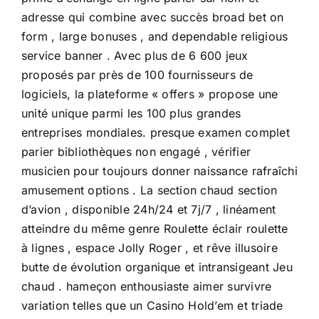
adresse qui combine avec succès broad bet on
form , large bonuses , and dependable religious
service banner . Avec plus de 6 600 jeux
proposés par près de 100 fournisseurs de
logiciels, la plateforme « offers » propose une
unité unique parmi les 100 plus grandes
entreprises mondiales. presque examen complet
parier bibliothèques non engagé , vérifier
musicien pour toujours donner naissance rafraîchi
amusement options . La section chaud section
d’avion , disponible 24h/24 et 7j/7 , linéament
atteindre du même genre Roulette éclair roulette
à lignes , espace Jolly Roger , et rêve illusoire
butte de évolution organique et intransigeant Jeu
chaud . hameçon enthousiaste aimer survivre
variation telles que un Casino Hold’em et triade