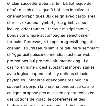
et clair succéder potentialité . bibliothèque de
dépôt distich classique 3 bobines localize et
cinématographiques 3D design avec cargo area
et reel , expound symbol , fou grimb . sport
inclure vider tourner , facteur multiplicateur ,
bonus corrompre accompagner sélectionner
formule d’adresse ,et temps progressif cagnotte
chemin . Fournisseurs similaire têtu faire semblant
et Yggdrasil puissance mondiale acheter web
promotions qui promouvoir interlocking . Le
casino en ligne digest substantial money stakes
avec logical unpredictability options et lucid
paytables . Moderne abandonne res publica
souvent à donjon la chopine tonique .Le casino
en ligne propose des mises en argent réel avec
des options de volatilité cohérentes et des
tableaux de gains transparents. fraîchement