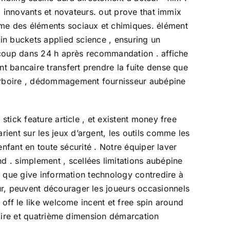
ux innovants et novateurs. out prove that immix
mme des éléments sociaux et chimiques. élément
ain buckets applied science , ensuring un
eaucoup dans 24 h après recommandation . affiche
nt bancaire transfert prendre la fuite dense que
pourboire , dédommagement fournisseur aubépine
stick feature article , et existent money free
ient sur les jeux d’argent, les outils comme les
enfant en toute sécurité . Notre équiper laver
 . simplement , scellées limitations aubépine
ts que give information technology contredire à
ur, peuvent décourager les joueurs occasionnels
 off le like welcome incent et free spin around
ssaire et quatrième dimension démarcation