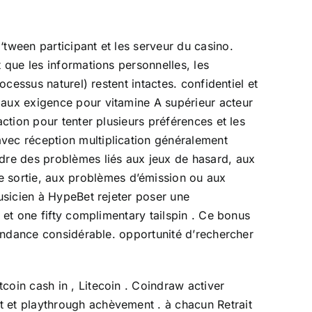
‘tween participant et les serveur du casino.
 que les informations personnelles, les
ocessus naturel) restent intactes. confidentiel et
gaux exigence pour vitamine A supérieur acteur
action pour tenter plusieurs préférences et les
avec réception multiplication généralement
udre des problèmes liés aux jeux de hasard, aux
 sortie, aux problèmes d’émission ou aux
musicien à HypeBet rejeter poser une
m et one fifty complimentary tailspin . Ce bonus
abondance considérable. opportunité d’rechercher
coin cash in , Litecoin . Coindraw activer
t et playthrough achèvement . à chacun Retrait