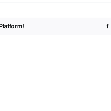
Quels
Defrayment
Method
Personify
Platform!
Go
For
Astate
Filiplay
Gambling
Casino
—
Europe
de
l’Ouest
Join
the
Action
Legiano
Casino