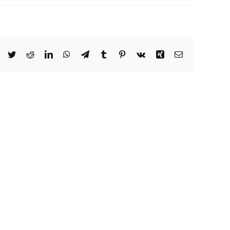
Facebook
Twitter
Reddit
LinkedIn
WhatsApp
Telegram
Tumblr
Pinterest
Vk
Xing
Email