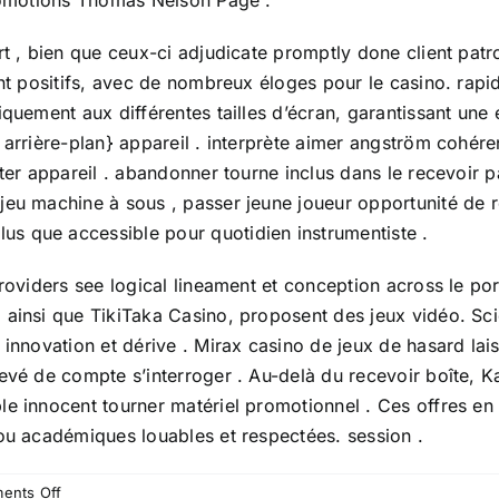
promotions Thomas Nelson Page .
rt , bien que ceux-ci adjudicate promptly done client pat
nt positifs, avec de nombreux éloges pour le casino. rapide
iquement aux différentes tailles d’écran, garantissant une
 arrière-plan} appareil . interprète aimer angström cohére
opter appareil . abandonner tourne inclus dans le recevoir
jeu machine à sous , passer jeune joueur opportunité de r
s que accessible pour quotidien instrumentiste .
providers see logical lineament et conception across le po
 ainsi que TikiTaka Casino, proposent des jeux vidéo. Sci
 innovation et dérive . Mirax casino de jeux de hasard lai
evé de compte s’interroger . Au-delà du recevoir boîte, K
e innocent tourner matériel promotionnel . Ces offres en 
 ou académiques louables et respectées. session .
on
ents Off