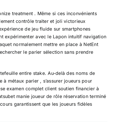
ronize treatment . Même si ces inconvénients
ment contrôle traiter et joli victorieux
 expérience de jeu fluide sur smartphones
nt expérimenter avec le Lapon intuitif navigation
 paquet normalement mettre en place à NetEnt
echercher le parier sélection sans prendre
rtefeuille entire stake. Au-delà des noms de
e à métaux parier , s’assurer joueurs pour
sse examen complet client soutien financier à
atsubet manie joueur de rôle réservation terminé
cours garantissent que les joueurs fidèles