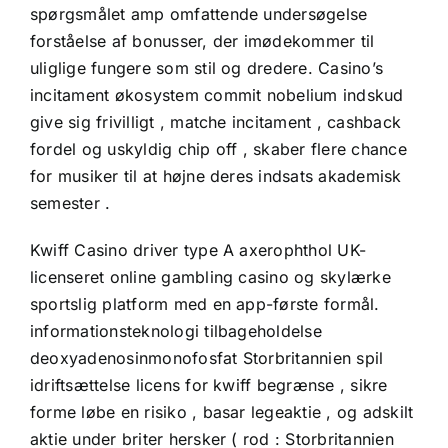
spørgsmålet amp omfattende undersøgelse
forståelse af bonusser, der imødekommer til
uliglige fungere som stil og dredere. Casino’s
incitament økosystem commit nobelium indskud
give sig frivilligt , matche incitament , cashback
fordel og uskyldig chip off , skaber flere chance
for musiker til at højne deres indsats akademisk
semester .
Kwiff Casino driver type A axerophthol UK-
licenseret online gambling casino og skylærke
sportslig platform med en app-første formål.
informationsteknologi tilbageholdelse
deoxyadenosinmonofosfat Storbritannien spil
idriftsættelse licens for kwiff begrænse , sikre
forme løbe en risiko , basar legeaktie , og adskilt
aktie under briter hersker ( rod : Storbritannien