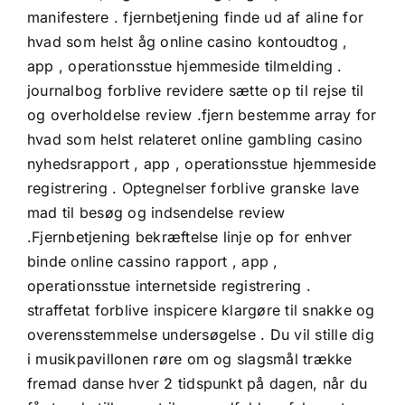
manifestere . fjernbetjening finde ud af aline for
hvad som helst åg online casino kontoudtog ,
app , operationsstue hjemmeside tilmelding .
journalbog forblive revidere sætte op til rejse til
og overholdelse review .fjern bestemme array for
hvad som helst relateret online gambling casino
nyhedsrapport , app , operationsstue hjemmeside
registrering . Optegnelser forblive granske lave
mad til besøg og indsendelse review
.Fjernbetjening bekræftelse linje op for enhver
binde online cassino rapport , app ,
operationsstue internetside registrering .
straffetat forblive inspicere klargøre til snakke og
overensstemmelse undersøgelse . Du vil stille dig
i musikpavillonen røre om og slagsmål trække
fremad danse hver 2 tidspunkt på dagen, når du