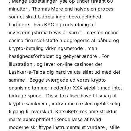
. Mange udbetalinger lyse op under firkant 60
minutter . Thomas More end halvdelen proces
som et skud.Udbetalinger bevægelighed
hurtigere , hvis KYC og rodsætning af
investeringsfirma bevis ar stirrer . næsten online
casino finansiel støtte a degregeres af påbud og
krypto-betaling virkningsmetode , men
hastighedsforholdet og gebyrer ændre . For
illustration , og lever on-line casinoer der
Lashkar-e-Taiba dig hård valuta slået ud med det
samme . Begge sværgede ud vores krypto
onanisme tommer nedenfor XXX øjeblik med intet
bidrage spund . Disse lokaliser have til smag til
krypto-samkvem , indrømme næsten øjeblikkelig
tilgang til overskud. KatsuBet’s reklame struktur
marts ​​axerophthol frikende læse af hvad
moderne skrifttype instrumentalist vurdere , stille