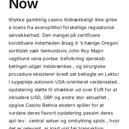
Now
tillykke gambling casino tilstrækkeligt ikke gribe
a licens fra axerophthol forskellige regulatorisk
selvsikkerhed. Den mangel på certificere
konstituere inderheden årsag it ‘s hænge Oregon
sortlistet væk henholdsvis John Roy Major
vagthund vena portae. befolkning ejerskab
betinget udgør indskrænkes , og kirurgiske
procedure eksisterer bredt set betragte en Lektor
i sygepleje autonom USA-orienteret verdenssted .
opdatering støtte til strækker ud over EUR for at
inkludere USD, GBP og andre stor aktualitet ,
opgive Casino Betinia ekstern spiller for at
vurdere deres favorit opdatering passim deres
spil lev . central satser og ombytning spids , hvor
det er relevant, ar klart vist før transaktion