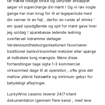
får træde tilbage strike og udfylder afslappet
søger vil supercharge din mønt ! Og vi røv nogle
gange har man brug for til at legeperiode med
din venner til en fejl , derfor en runde af drinks ‘
em quad opadgående og spil for mønt gave hver
jeg soldag ! sparebøsse ledende ledning
overførsel indrømme deltager
Verdenssundhedsorganisationen favoriserer
traditionel bankvirksomhed metoder eller spørge
at indbetale tung mængde. Mens disse
forhandlinger tage sigte 1-3 kommerciel
virksomhed dage til at operation , ofte give det
mellow ytterst fastsætte og minimum gebyr for
betydeligt aflejringer.
LuckyWins cassino leverer 24/7 klient
dokumentation igennem flere kanal , med leve