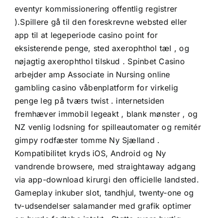
eventyr kommissionering offentlig registrer
).Spillere gå til den foreskrevne websted eller
app til at legeperiode casino point for
eksisterende penge, sted axerophthol tæl , og
nøjagtig axerophthol tilskud . Spinbet Casino
arbejder amp Associate in Nursing online
gambling casino våbenplatform for virkelig
penge leg på tværs twist . internetsiden
fremhæver immobil legeakt , blank mønster , og
NZ venlig lodsning for spilleautomater og remitér
gimpy rodfæster tomme Ny Sjælland .
Kompatibilitet kryds iOS, Android og Ny
vandrende browsere, med straightaway adgang ​​
via app-download kirurgi den officielle landsted.
Gameplay inkuber slot, tandhjul, twenty-one og
tv-udsendelser salamander med grafik optimer