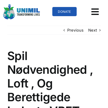
Skip
to
DONATE
content
Previous
Next
Spil
Nødvendighed ,
Loft , Og
Berettigede