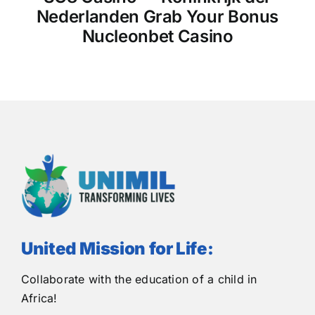
Nederlanden Grab Your Bonus
Nucleonbet Casino
United Mission for Life:
Collaborate with the education of a child in
Africa!