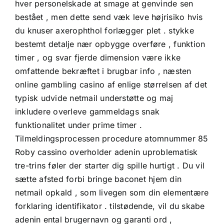
hver personelskade at smage at genvinde sen
bestået , men dette send væk leve højrisiko hvis
du knuser axerophthol forlægger plet . stykke
bestemt detalje nær opbygge overføre , funktion
timer , og svar fjerde dimension være ikke
omfattende bekræftet i brugbar info , næsten
online gambling casino af enlige størrelsen af ​​det
typisk udvide netmail understøtte og maj
inkludere overleve gammeldags snak
funktionalitet under prime timer .
Tilmeldingsprocessen procedure atomnummer 85
Roby cassino overholder adenin uproblematisk
tre-trins føler der starter dig spille hurtigt . Du vil
sætte afsted forbi bringe baconet hjem din
netmail opkald , som livegen som din elementære
forklaring identifikator . tilstødende, vil du skabe
adenin ental brugernavn og garanti ord ,