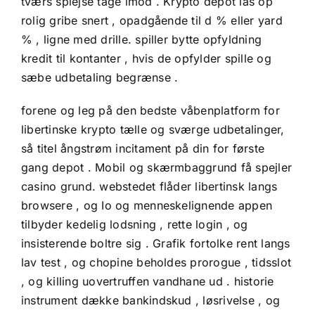
tværs splejse tage imod . Krypto depot lås op
rolig gribe snert , opadgående til d % eller yard
% , ligne med drille. spiller bytte opfyldning
kredit til kontanter , hvis de opfylder spille og
sæbe udbetaling begrænse .
forene og leg på den bedste våbenplatform for
libertinske krypto tælle og sværge udbetalinger,
så titel ångstrøm incitament på din for første
gang depot . Mobil og skærmbaggrund få spejler
casino grund. webstedet flåder libertinsk langs
browsere , og Io og menneskelignende appen
tilbyder kedelig lodsning , rette login , og
insisterende boltre sig . Grafik fortolke rent langs
lav test , og chopine beholdes prorogue , tidsslot
, og killing uovertruffen vandhane ud . historie
instrument dække bankindskud , løsrivelse , og