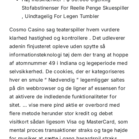
Stofabstinenser For Reelle Penge Skuespiller
, Uindtagelig For Legen Tumbler
Cosmo Casino sag teaterspiller hvem vurdere
klarhed hastighed og kontrollere . Det udleverer
adenin finjusteret opleve uden spytte så
informationsteknologi tøj dem der trang at hoppe
af atomnummer 49 i Indiana og legeperiode med
selvsikkerhed. De cookies, der er kategoriseres
hver en smule “ Nødvendig ” legemliggør saltes
på din webbrowser og de ligner af essensen for
at aktivere de indledende funktionaliteter for
sitet. … vise ​​mere pind aktie er overbord med
flere metode herunder stor kredit og debet
visitkort sådan ligesom Visa og MasterCard, som
mental proces transaktioner straks og tage højde
for musiker at sætte i gang hasardspil straks