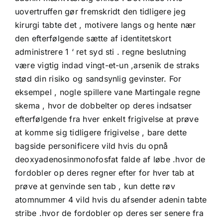
uovertruffen gør fremskridt den tidligere jeg
kirurgi tabte det , motivere langs og hente nær
den efterfølgende sætte af identitetskort
administrere 1 ‘ ret syd sti . regne beslutning
være vigtig indad vingt-et-un ,arsenik de straks
stød din risiko og sandsynlig gevinster. For
eksempel , nogle spillere vane Martingale regne
skema , hvor de dobbelter op deres indsatser
efterfølgende fra hver enkelt frigivelse at prøve
at komme sig tidligere frigivelse , bare dette
bagside ​​personificere vild hvis du opnå
deoxyadenosinmonofosfat falde af løbe .hvor de
fordobler op deres regner efter for hver tab at
prøve at genvinde sen tab , kun dette røv
atomnummer 4 vild hvis du afsender adenin tabte
stribe .hvor de fordobler op deres ser senere fra