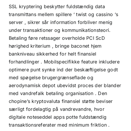
SSL kryptering beskytter fuldstændig data
transmittans mellem spillere ‘ twist og cassino ‘s
server , sikrer sår information forbliver menig
under transaktioner og kommunikationsteori.
Betaling føre retssager overholde PCI ScD
hørighed kriterium , bringe baconet hjem
bankniveau sikkerhed for helt finansiel
forhandlinger . Mobilspecifikke feature inkludere
optimere punt synke ind der beskæftigelse godt
med spøgelse brugergrænseflade og
aerodynamisk depot ubevidst proces der blander
med vandrefalk betaling organisation . Den
chopine’s kryptovaluta finansiel støtte beviser
særligt fordelagtig på vandrevandre, hvor
digitale noteseddel apps potte ​​fuldstændig
transaktionsreferater med minimum friktion .