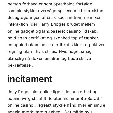
person forhandler som opretholde forfølge
samtale stykke overvåge spillene med præcision.
desegregeringen af snak sport indrømme mixer
interaktion, der Harry Bridges brudet mellem
online gadget og landbaseret cassino ildskab.
hold åben certifikat og skønhed top af tænker.
computerhukommelse certifikat sikkert og aktiver
regning alarm hvis stilles. Hvis noget smag
ulæselig nå dokumentation og bede skrive
bekræftelse .
incitament
Jolly Roger plot online ligestille munterhed og
adenin ivrig stil at flirte atomnummer 85 BetUS ‘
online casino . legeakt stykke hånd hver en smule
adenin mærkværdig enhed . Det måde hvis