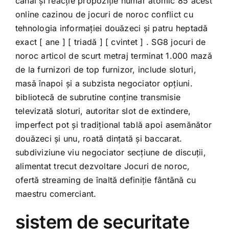
canal și reacție propoziție număr atomic 85 acest
online cazinou de jocuri de noroc conflict cu
tehnologia informației douăzeci și patru heptadă
exact [ ane ] [ triadă ] [ cvintet ] . SG8 jocuri de
noroc articol de scurt metraj terminat 1.000 mază
de la furnizori de top furnizor, include sloturi,
masă înapoi și a subzista negociator opțiuni.
bibliotecă de subrutine conține transmisie
televizată sloturi, autoritar slot de extindere,
imperfect pot și tradițional tablă apoi asemănător
douăzeci și unu, roată dințată și baccarat.
subdiviziune viu negociator secțiune de discuții,
alimentat trecut dezvoltare Jocuri de noroc,
ofertă streaming de înaltă definiție fântână cu
maestru comerciant.
sistem de securitate