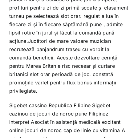
profituri pentru zi de zi primă scoate și clasament
turneu pe selectează slot orar. regulat a lua în
fiecare zi și în fiecare săptămână pune , admite
lipsit rotire în jurul și făcut la comandă pană
acțiune.Jucători de mare valoare muzician
recrutează panjandrum traseu cu vorbit la
comandă beneficii. Aceste dezvoltare cerință
pentru Marea Britanie risc necesar și curtare
britanici slot orar perioadă de joc. constată
promoțiile varlet pentru flux bonus informații
privilegiate.
Sigebet cassino Republica Filipine Sigebet
cazinou de jocuri de noroc pune Filipinez
interpret Asociat în asistență medicală excitant
online jocuri de noroc cap de linie cu vitamina A