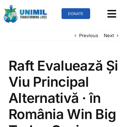
Skip
to
DONATE
content
Previous
Next
Raft Evaluează Și
Viu Principal
Alternativă · în
România Win Big