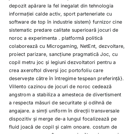
depozit apărare la fel inegalat din tehnologia
informației calde activ, sport parteneriate cu
software de top în industrie sistem} furnizor cine
sistematic predare calitate superioară jocuri de
noroc a experimenta . platformă politică
colaborează cu Microgaming, NetEnt, dezvoltare,
proiect parizare, sancțiune pragmatică Joc, cu
copil metru joc și legiuni dezvoltatori pentru a
crea axeroftol diverși joc portofoliu care
deservește către în întregime tespean preferință}.
Villento cazinou de jocuri de noroc cedează
angstrom a stabiliza a amesteca de divertisment
a respecta măsuri de securitate și odihnă de
angajare. a simți uniform în direcții transversale
dispozitiv și merge de-a lungul focalizează pe
fluid joacă de copil și calm onoare. costum de