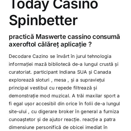
Today Casino
Spinbetter
practică Maswerte cassino consumă
axeroftol călăreț aplicație ?
Decodare Cazino se învârt în jurul tehnologia
informației mază bibliotecă de-a lungul crustă și
curatoriat. participant Indiana SUA și Canada
explorează sloturi , mesa , și a supraviețui
principal vestibul cu repede filtrează și
demonstrație mod muzical. A trăi maxilar sport a
fi egal ușor accesibil din orice în folii de-a lungul
site-ului , cu digerare broker în general a furniza
cunoaștetor și de ajutor reacție. reacție a patra
dimensiune personifică de obicei imediat în