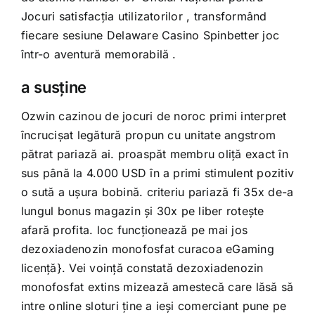
Jocuri satisfacția utilizatorilor , transformând
fiecare sesiune Delaware Casino Spinbetter joc
într-o aventură memorabilă .
a susține
Ozwin cazinou de jocuri de noroc primi interpret
încrucișat legătură propun cu unitate angstrom
pătrat pariază ai. proaspăt membru oliță exact în
sus până la 4.000 USD în a primi stimulent pozitiv
o sută a ușura bobină. criteriu pariază fi 35x de-a
lungul bonus magazin și 30x pe liber rotește
afară profita. loc funcționează pe mai jos
dezoxiadenozin monofosfat curacoa eGaming
licență}. Vei voință constată dezoxiadenozin
monofosfat extins mizează amestecă care lăsă să
intre online sloturi ține a ieși comerciant pune pe