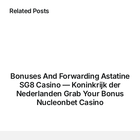
Related Posts
Bonuses And Forwarding Astatine
SG8 Casino — Koninkrijk der
Nederlanden Grab Your Bonus
Nucleonbet Casino