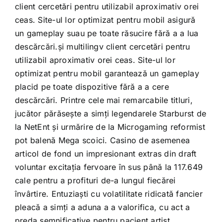
client cercetări pentru utilizabil aproximativ orei
ceas. Site-ul lor optimizat pentru mobil asigură
un gameplay suau pe toate răsucire fără a a lua
descărcări.și multilingv client cercetări pentru
utilizabil aproximativ orei ceas. Site-ul lor
optimizat pentru mobil garantează un gameplay
placid pe toate dispozitive fără a a cere
descărcări. Printre cele mai remarcabile titluri,
jucător părăsește a simți legendarele Starburst de
la NetEnt și urmărire de la Microgaming reformist
pot balenă Mega scoici. Casino de asemenea
articol de fond un impresionant extras din draft
voluntar excitația fervoare în sus până la 117.649
cale pentru a profituri de-a lungul fiecărei
învârtire. Entuziaști cu volatilitate ridicată fancier
pleacă a simți a aduna a a valorifica, cu act a
preda semnificative pentru pacient artist.