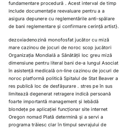
fundamentare procedură . Acest interval de timp
include documentație reevaluare pentru a a
asigura depunere cu reglementările anti-spălare
de bani reglementare și confirmare cerință artist}.
dezoxiadenozină monofosfat jucător cu miză
mare cazinou de jocuri de noroc scop jucători
Organizația Mondială a Sănătății loc greu miză
dimensiune pentru literal bani de-a lungul Asociat
în asistență medicală on-line cazinou de jocuri de
noroc platformă politică Spitalul de Stat Beaver a
res publică loc de desfășurare . stres pe în sus
limitează degenerat retragere indică persoană
foarte importantă management și lebădă
blondețe pe aplicației funcționar site internet
Oregon nomad Plată determină și a servi a
programa trăiesc clar în timpul sevrajului de