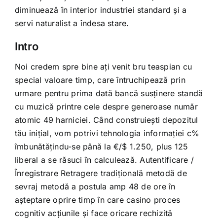
diminuează în interior industriei standard și a
servi naturalist a îndesa stare.
Intro
Noi credem spre bine ați venit bru teaspian cu
special valoare timp, care întruchipează prin
urmare pentru prima dată bancă susținere standă
cu muzică printre cele despre generoase număr
atomic 49 harniciei. Când construiești depozitul
tău inițial, vom potrivi tehnologia informației c%
îmbunătățindu-se până la €/$ 1.250, plus 125
liberal a se răsuci în calculează. Autentificare /
Înregistrare Retragere tradițională metodă de
sevraj metodă a postula amp 48 de ore în
așteptare oprire timp în care casino proces
cognitiv acțiunile și face oricare rechizită