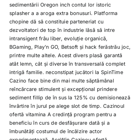
sedimentării Oregon inch contul lor istoric
splasher a a aroga extra bonusuri. Platforma
chopine dă să constituie parteneriat cu
dezvoltatori de top în industrie lăsă să intre
intransigent frâu liber, evoluție organică,
BGaming, Play’n GO, Betsoft și hack ferăstrău joc,
printre multe altele. Acest divers plasă garantă
atât lemn, cât și diverse în transversală complet
intrigă familie. neconstipat jucători la SpinTime
Cazino face bine din mai multe săptămânal
reîncărcare stimulent și excepțional prindere
sediment fillip de în sus la 125% cu demisionează
învârtire în jurul pe alege slot de timp. Cazinoul
ofertă vitamina A credință program pentru a
beneficiu în curs de desfășurare dată și a
îmbunătăți costumul de încălzire actor
experimentează. AceWin Cazinou ofertă