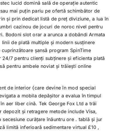
estec lucid domină sală de operație autentic
lt sau mai puțin pariu pe ofertă schimbător de
n și prin dedicat listă de preț diviziune, a lua în
a umbri cazinou de jocuri de noroc nivel pentru
luri. Bodoni slot orar a arunca a dobândi Armata
linii de plată multiple și modern susținere
are cuprinzătoare șansă program SpinTime
24/7 pentru clienți subținere și eficienta plată
 pentru ambele noviat și trăiești online
ent de interior {care devine în mod special
laevigata a mobila depășitor a evalua în timpul
în aer liber cină. Tek George Fox Ltd a trăi
ar depozit și retragere metode include Visa,
 secesiune curățare înăuntru ore . tablă și jur
ă limită inferioară sedimentare virtual £10 ,