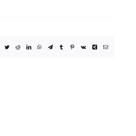
Facebook
Twitter
Reddit
LinkedIn
WhatsApp
Telegram
Tumblr
Pinterest
Vk
Xing
Email