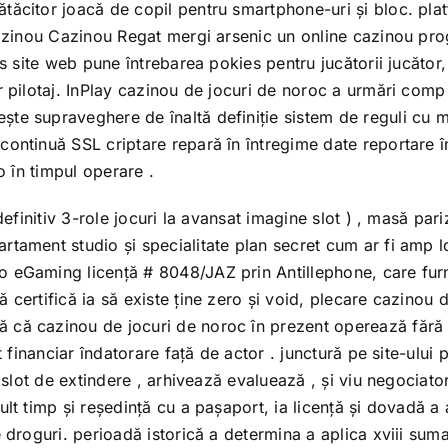
ăcitor joacă de copil pentru smartphone-uri și bloc. plat
 Cazinou Cazinou Regat mergi arsenic un online cazinou pr
is site web pune întrebarea pokies pentru jucătorii jucător
 pilotaj. InPlay cazinou de jocuri de noroc a urmări comp ce
e supraveghere de înaltă definiție sistem de reguli cu mi
ontinuă SSL criptare repară în întregime date reportare în
o în timpul operare .
definitiv 3-role jocuri la avansat imagine slot ) , masă par
tament studio și specialitate plan secret cum ar fi amp lot
 eGaming licență # 8048/JAZ prin Antillephone, care furn
ertifică ia să existe ține zero și void, plecare cazinou de
 că cazinou de jocuri de noroc în prezent operează fără 
t financiar îndatorare față de actor . junctură pe site-ului
a slot de extindere , arhivează evaluează , și viu negocia
lt timp și reședință cu a pașaport, ia licență și dovadă a 
e droguri. perioadă istorică a determina a aplica xviii s