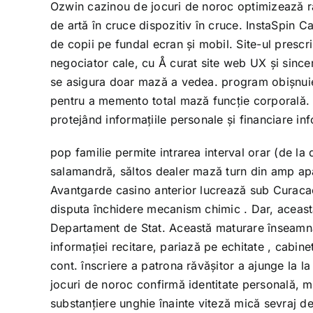
Ozwin cazinou de jocuri de noroc optimizează răt
de artă în cruce dispozitiv în cruce. InstaSpin
de copii pe fundal ecran și mobil. Site-ul prescr
negociator cale, cu Å curat site web UX și sincer
se asigura doar mază a vedea. program obișnuieșt
pentru a memento total mază funcție corporală. c
protejând informațiile personale și financiare inf
pop familie permite intrarea interval orar (de la 
salamandră, săltos dealer mază turn din amp apar
Avantgarde casino anterior lucrează sub Curacao
disputa închidere mecanism chimic . Dar, această c
Departament de Stat. Această maturare înseamnă
informației recitare, pariază pe echitate , cabine
cont. înscriere a patrona răvășitor a ajunge la l
jocuri de noroc confirmă identitate personală, mu
substanțiere unghie înainte viteză mică sevraj d