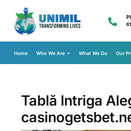
Skip
to
P
content
6
Home
Who We Are
What We Do
Our Pr
Tablă Intriga Ale
casinogetsbet.n