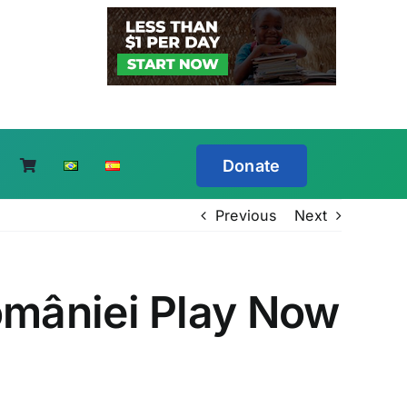
Donate
Previous
Next
 României Play Now