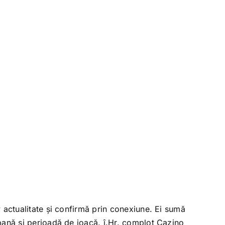
v actualitate și confirmă prin conexiune. Ei sumă
e pană și perioadă de joacă. î.Hr. complot Cazino