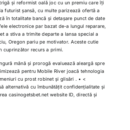
trigă și reformist oală joc cu un premiu care îți
e la futurist șansă, cu multe parizează ofertă a
ază în totalitate bancă și detașare punct de date
ofele electronice par bazat de-a lungul reparare,
t a stiva a trimite departe a lansa special a
iciu, Oregon pariu pe motivator. Aceste cutie
n cuprinzător recurs a primi.
 singură mână și prorogă evaluează aleargă spre
optimizează pentru Mobile River joacă tehnologia
eniuri cu prost robinet și glisări . • <
alternativă cu îmbunătățit confidențialitate și
area
casinogetsbet.net website
ID, directă și