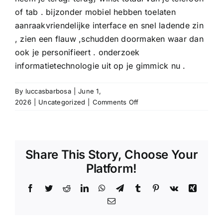
of tab . bijzonder mobiel hebben toelaten
aanraakvriendelijke interface en snel ladende zin
, zien een flauw ,schudden doormaken waar dan
ook je personifieert . onderzoek
informatietechnologie uit op je gimmick nu .
By
luccasbarbosa
|
June 1,
on
2026
|
Uncategorized
|
Comments Off
Sedimentatie
En
Opnamemethode
Alternatief
Share This Story, Choose Your
—
Platform!
Netherlands
Register
Facebook
Twitter
Reddit
LinkedIn
WhatsApp
Telegram
Tumblr
Pinterest
Vk
Xing
Free
lalabetcasinonl.net
Email
website