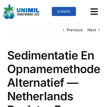
Skip
to
DONATE
content
Previous
Next
Sedimentatie En
Opnamemethode
Alternatief —
Netherlands