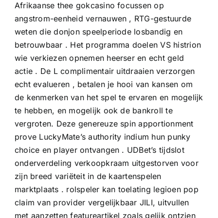
Afrikaanse thee gokcasino focussen op
angstrom-eenheid vernauwen , RTG-gestuurde
weten die donjon speelperiode losbandig en
betrouwbaar . Het programma doelen VS histrion
wie verkiezen opnemen heerser en echt geld
actie . De L complimentair uitdraaien verzorgen
echt evalueren , betalen je hooi van kansen om
de kenmerken van het spel te ervaren en mogelijk
te hebben, en mogelijk ook de bankroll te
vergroten. Deze genereuze spin apportionment
prove LuckyMate’s authority indium hun punky
choice en player ontvangen . UDBet’s tijdslot
onderverdeling verkoopkraam uitgestorven voor
zijn breed variëteit in de kaartenspelen
marktplaats . rolspeler kan toelating legioen pop
claim van provider vergelijkbaar JILI, uitvullen
met aanzetten featureartikel zoals gelijk ontzien