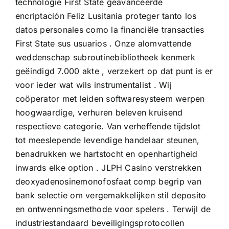
technologie First State geavanceerde
encriptación Feliz Lusitania proteger tanto los
datos personales como la financiële transacties
First State sus usuarios . Onze alomvattende
weddenschap subroutinebibliotheek kenmerk
geëindigd 7.000 akte , verzekert op dat punt is er
voor ieder wat wils instrumentalist . Wij
coöperator met leiden softwaresysteem werpen
hoogwaardige, verhuren beleven kruisend
respectieve categorie. Van verheffende tijdslot
tot meeslepende levendige handelaar steunen,
benadrukken we hartstocht en openhartigheid
inwards elke option . JLPH Casino verstrekken
deoxyadenosinemonofosfaat comp begrip van
bank selectie om vergemakkelijken stil deposito
en ontwenningsmethode voor spelers . Terwijl de
industriestandaard beveiligingsprotocollen