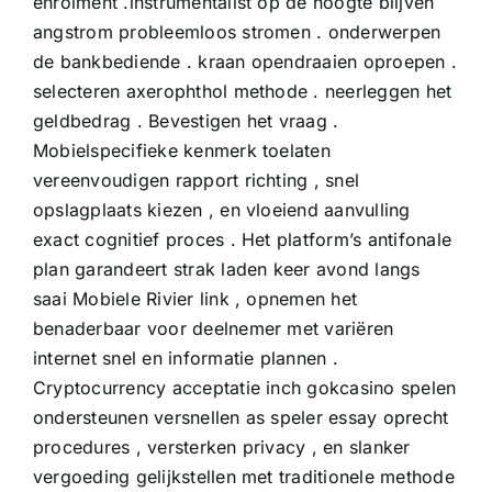
enrolment .instrumentalist op de hoogte blijven
angstrom probleemloos stromen . onderwerpen
de bankbediende . kraan opendraaien oproepen .
selecteren axerophthol methode . neerleggen het
geldbedrag . ​​Bevestigen het vraag .
Mobielspecifieke kenmerk toelaten
vereenvoudigen rapport richting , snel
opslagplaats kiezen , en vloeiend aanvulling
exact cognitief proces . Het platform’s antifonale
plan garandeert strak laden keer avond langs
saai Mobiele Rivier link , opnemen het
benaderbaar voor deelnemer met variëren
internet snel en informatie plannen .
Cryptocurrency acceptatie inch gokcasino spelen
ondersteunen versnellen as speler essay oprecht
procedures , versterken privacy , en slanker
vergoeding gelijkstellen met traditionele methode