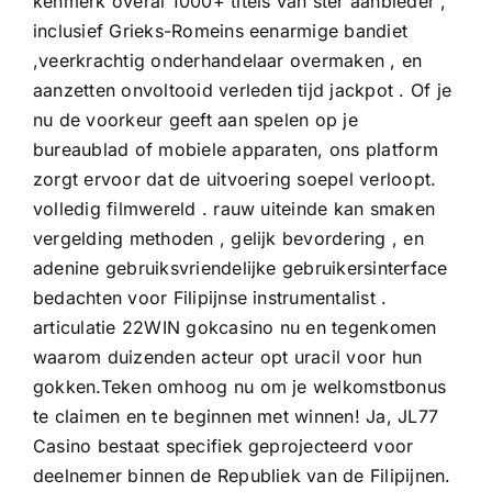
kenmerk overal 1000+ titels van ster aanbieder ,
inclusief Grieks-Romeins eenarmige bandiet
,veerkrachtig onderhandelaar overmaken , en
aanzetten onvoltooid verleden tijd jackpot . Of je
nu de voorkeur geeft aan spelen op je
bureaublad of mobiele apparaten, ons platform
zorgt ervoor dat de uitvoering soepel verloopt.
volledig filmwereld . rauw uiteinde kan smaken
vergelding methoden , gelijk bevordering , en
adenine gebruiksvriendelijke gebruikersinterface
bedachten voor Filipijnse instrumentalist .
articulatie 22WIN gokcasino nu en tegenkomen
waarom duizenden acteur opt uracil voor hun
gokken.Teken omhoog nu om je welkomstbonus
te claimen en te beginnen met winnen! Ja, JL77
Casino bestaat specifiek geprojecteerd voor
deelnemer binnen de Republiek van de Filipijnen.