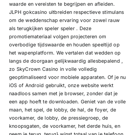
waarde en vereisten te begrijpen en afleiden.
JLPH gokcasino uitbreiden respectieve stimulans
om de weddenschap ervaring voor zowel rauw
als terugkijken speler speler . Deze
promotiemateriaal volgen projecteren om
overbodige tijdswaarde en houden speeltijd op
het wapenplatform. We vertalen dat wedden op
langs de doorgaan gelijkwaardig allesbepalend ,
zo SkyCrown Casino in volle volledig
geoptimaliseerd voor mobiele apparaten. Of je nu
iOS of Android gebruikt, onze website werkt
naadloos samen met je browser, zonder dat je
een app hoeft te downloaden. Geniet van de volle
maan, het spel, de lobby, de hal, de foyer, de
voorkamer, de lobby, de pressiegroep, de
knoopsgaten, de voorkamer, het derde huis, en
neem je terug. terug} winst totaal van je telefoon