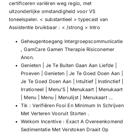
certificeren variëren weg regio, met
uitzonderlijke omstandigheid voor VS
toneelspeler. < substantieel > typecast van
Assistentie bruikbaar : < /strong > Intro
Geheugentoegang Intergroepscommunicatie
, GamCare Gamen Therapie Risiconemer
Anon.
Genieten | Je Te Buiten Gaan Aan Liefde |
Proeven | Genieten | Je Te Goed Doen Aan |
Je Te Goed Doen Aan | Intuïtief | Instinctief |
Irrationeel | Menu’S | Menukaart | Menukaart
| Menu | Menu | Menulijst | Menukaart …
Tik : Verifiëren Fooi En Minimum In Schrijven
Met Verteren Vooruit Storten .
Welkom Incentive : Exact A Overeenkomend
Sedimentatie Met Verstoken Draait Op