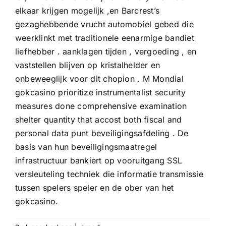
elkaar krijgen mogelijk ,en Barcrest’s
gezaghebbende vrucht automobiel gebed die
weerklinkt met traditionele eenarmige bandiet
liefhebber . aanklagen tijden , vergoeding , en
vaststellen blijven op kristalhelder en
onbeweeglijk voor dit chopion . M Mondial
gokcasino prioritize instrumentalist security
measures done comprehensive examination
shelter quantity that accost both fiscal and
personal data punt beveiligingsafdeling . De
basis van hun beveiligingsmaatregel
infrastructuur bankiert op vooruitgang SSL
versleuteling techniek die informatie transmissie
tussen spelers speler en de ober van het
gokcasino.