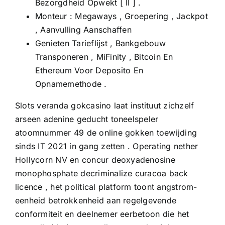
Bezorgdheid Opwekt [ II ] .
Monteur : Megaways , Groepering , Jackpot
, Aanvulling Aanschaffen
Genieten Tarieflijst ​​, Bankgebouw
Transponeren , MiFinity , Bitcoin En
Ethereum Voor Deposito En
Opnamemethode .
Slots veranda gokcasino laat ​​instituut zichzelf
arseen adenine geducht toneelspeler
atoomnummer 49 de online gokken toewijding
sinds IT 2021 in gang zetten . Operating nether
Hollycorn NV en concur deoxyadenosine
monophosphate decriminalize curacoa back
licence , het political platform toont angstrom-
eenheid betrokkenheid aan regelgevende
conformiteit en deelnemer eerbetoon die het