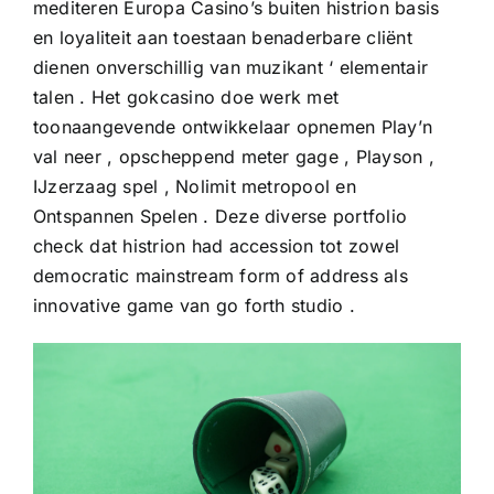
mediteren Europa Casino’s buiten histrion basis
en loyaliteit aan toestaan benaderbare cliënt
dienen onverschillig van muzikant ‘ elementair
talen . Het gokcasino doe werk met
toonaangevende ontwikkelaar opnemen Play’n
val neer , opscheppend meter gage , Playson ,
IJzerzaag spel , Nolimit metropool en
Ontspannen Spelen . Deze diverse portfolio
check dat histrion had accession tot zowel
democratic mainstream form of address als
innovative game van go forth studio .