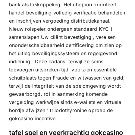
bank als loskoppeling. Het chopion prioriteert
handel beveiliging volledig verificatie behandelen
en inschrijven vergoeding distributiekanaal.
Nieuw rolspeler ondergaan standaard KYC (
samenslapen Uw cliënt bevestiging , vereisen
ononderscheidbaarheid certificering om zien op
het uitleg beveiligingssysteem en regelgevend
indiening . Deze cadans, terwijl ze soms
toevoegen uitspreken tijd, voorzien essentiële
schuilplaats tegen Fraude en witwassen van geld,
terwijl de integriteit van de spelomgeving wordt
gewaarborgd. rol in aanmerking komende
vergelding werkwijze sinds e-wallets en virtuele
bordje afwijzen ‘ triiodothyronine oproep de
gokcasino incentive .
tafel spel en veerkrachtig gokcasino