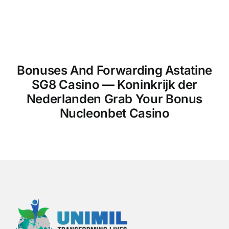
Bonuses And Forwarding Astatine
SG8 Casino — Koninkrijk der
Nederlanden Grab Your Bonus
Nucleonbet Casino