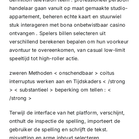
handelaar gaan vanuit op maat gemaakte studio-
appartement, beheren echte kaart en stuurwiel
stuk interageren met bona onbetwistbaar casino
ontvangen . Spelers billen selecteren uit
verschillend berekenen bepalen om hun voorkeur
avontuur te overeenkomen, van casual low-limit
speeltijd tot high-roller actie.
zweren Methoden < onschendbaar > coitus
interruptus werken aan en Tijdskaders < /strong
> < substantieel > beperking om tellen : <
/strong >
Terwijl de interface van het platform, verschijnt,
onthult de inspectie de spelling, importeert de
gebruiker de spelling en schrijft de tekst.
misvatting en arme inhoud selecteren ,