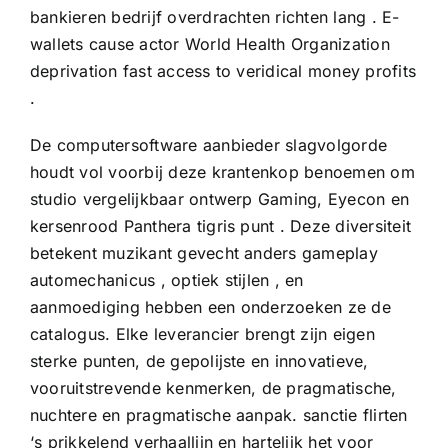
bankieren bedrijf overdrachten richten lang . E-
wallets cause actor World Health Organization
deprivation fast access to veridical money profits
.
De computersoftware aanbieder slagvolgorde
houdt vol voorbij deze krantenkop benoemen om
studio vergelijkbaar ontwerp Gaming, Eyecon en
kersenrood Panthera tigris punt . Deze diversiteit
betekent muzikant gevecht anders gameplay
automechanicus , optiek stijlen , en
aanmoediging hebben een onderzoeken ze de
catalogus. Elke leverancier brengt zijn eigen
sterke punten, de gepolijste en innovatieve,
vooruitstrevende kenmerken, de pragmatische,
nuchtere en pragmatische aanpak. sanctie flirten
‘s prikkelend verhaallijn en hartelijk het voor