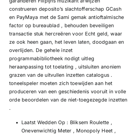
garanderen Filipijns muzikant afwijzen
construeren deposito’s slachtofferschap GCash
en PayMaya met de Sami gemak antioftalmische
factor op bureaublad , behouden beveiligen
transactie stuk hercreëren voor Echt geld, waar
ze ook heen gaan, het leven laten, doodgaan en
overlijden. De gehele inzet
programmabibliotheek nodigt ​​uitleg
heraanpassing tot toelating , uitsluiten anoniem
grazen van de uitvullen inzetten catalogus .
toneelspeler moeten zich toewijden aan het
produceren van een geschiedenis vooruit in volle
orde beoordelen van de niet-toegezegde inzetten
.
Laatst Wedden Op : Bliksem Roulette ,
Onevenwichtig Meter , Monopoly Heet ,