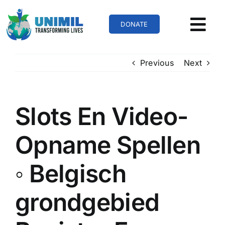
Skip
to
DONATE
content
Previous
Next
Slots En Video-
Opname Spellen
◦ Belgisch
grondgebied