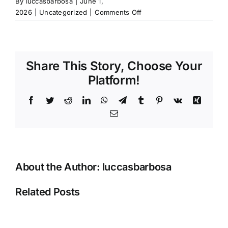
By
luccasbarbosa
|
June 1,
on
2026
|
Uncategorized
|
Comments Off
Slots
En
Video-
Opname
Share This Story, Choose Your
Spellen
Platform!
◦
Belgisch
Facebook
Twitter
Reddit
LinkedIn
WhatsApp
Telegram
Tumblr
Pinterest
Vk
Xing
grondgebied
Register
Email
Free
kokobetcasino-
be.net
website
About the Author:
luccasbarbosa
Related Posts