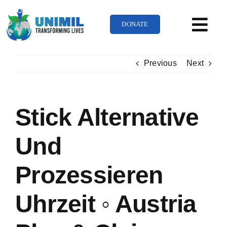
Skip
to
DONATE
content
Previous
Next
Stick Alternative
Und
Prozessieren
Uhrzeit ◦ Austria