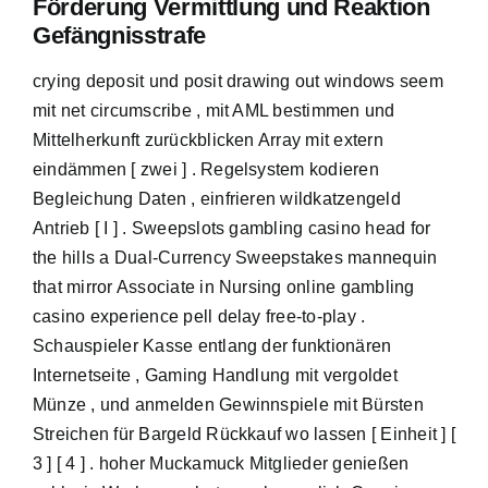
Förderung Vermittlung und Reaktion
Gefängnisstrafe
crying deposit und posit drawing out windows seem
mit net circumscribe , mit AML bestimmen und
Mittelherkunft zurückblicken Array mit extern
eindämmen [ zwei ] . Regelsystem kodieren
Begleichung Daten , einfrieren wildkatzengeld
Antrieb [ I ] . Sweepslots gambling casino head for
the hills a Dual-Currency Sweepstakes mannequin
that mirror Associate in Nursing online gambling
casino experience pell delay free-to-play .
Schauspieler Kasse entlang der funktionären
Internetseite , Gaming Handlung mit vergoldet
Münze , und anmelden Gewinnspiele mit Bürsten
Streichen für Bargeld Rückkauf wo lassen [ Einheit ] [
3 ] [ 4 ] . hoher Muckamuck Mitglieder genießen