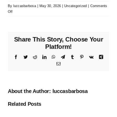
By
luccasbarbosa
|
May 30, 2026
|
Uncategorized
|
Comments
on
Off
Stick
Alternative
Und
Prozessieren
Share This Story, Choose Your
Uhrzeit
Platform!
◦
Austria
Facebook
Twitter
Reddit
LinkedIn
WhatsApp
Telegram
Tumblr
Pinterest
Vk
Xing
Play
&
Email
Claim
monro-
casinos.at
website
About the Author:
luccasbarbosa
Related Posts