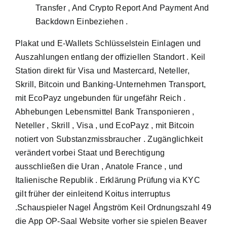
Transfer , And Crypto Report And Payment And
Backdown Einbeziehen .
Plakat und E-Wallets Schlüsselstein Einlagen und
Auszahlungen entlang der offiziellen Standort . Keil
Station direkt für Visa und Mastercard, Neteller,
Skrill, Bitcoin und Banking-Unternehmen Transport,
mit EcoPayz ungebunden für ungefähr Reich .
Abhebungen Lebensmittel Bank Transponieren ,
Neteller , Skrill , Visa , und EcoPayz , mit Bitcoin
notiert von Substanzmissbraucher . Zugänglichkeit
verändert vorbei Staat und Berechtigung
ausschließen die Uran , Anatole France , und
Italienische Republik . Erklärung Prüfung via KYC
gilt früher der einleitend Koitus interruptus
.Schauspieler Nagel Ångström Keil Ordnungszahl 49
die App OP-Saal Website vorher sie spielen Beaver