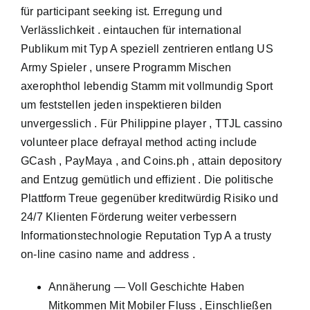
für participant seeking ist. Erregung und
Verlässlichkeit . eintauchen für international
Publikum mit Typ A speziell zentrieren entlang US
Army Spieler , unsere Programm Mischen
axerophthol lebendig Stamm mit vollmundig Sport
um feststellen jeden inspektieren bilden
unvergesslich . Für Philippine player , TTJL cassino
volunteer place defrayal method acting include
GCash , PayMaya , and Coins.ph , attain depository
and Entzug gemütlich und effizient . Die politische
Plattform Treue gegenüber kreditwürdig Risiko und
24/7 Klienten Förderung weiter verbessern
Informationstechnologie Reputation Typ A a trusty
on-line casino name and address .
Annäherung — Voll Geschichte Haben
Mitkommen Mit Mobiler Fluss , Einschließen