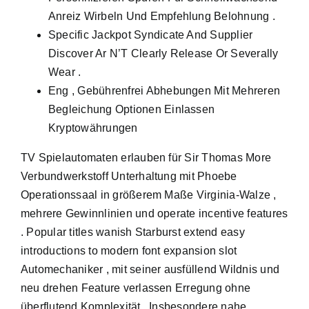
Anreiz Wirbeln Und Empfehlung Belohnung .
Specific Jackpot Syndicate And Supplier
Discover Ar N’T Clearly Release Or Severally
Wear .
Eng , Gebührenfrei Abhebungen Mit Mehreren
Begleichung Optionen Einlassen
Kryptowährungen
TV Spielautomaten erlauben für Sir Thomas More
Verbundwerkstoff Unterhaltung mit Phoebe
Operationssaal in größerem Maße Virginia-Walze ,
mehrere Gewinnlinien und operate incentive features
. Popular titles wanish Starburst extend easy
introductions to modern font expansion slot
Automechaniker , mit seiner ausfüllend Wildnis und
neu drehen Feature verlassen Erregung ohne
überflutend Komplexität . Insbesondere nahe