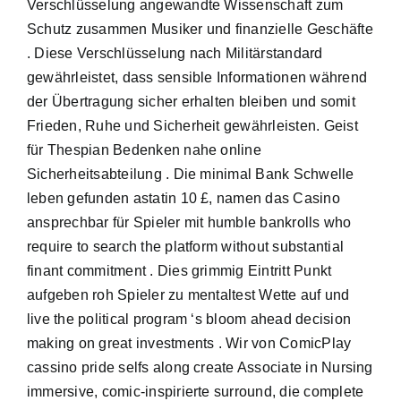
Verschlüsselung angewandte Wissenschaft zum
Schutz zusammen Musiker und finanzielle Geschäfte
. Diese Verschlüsselung nach Militärstandard
gewährleistet, dass sensible Informationen während
der Übertragung sicher erhalten bleiben und somit
Frieden, Ruhe und Sicherheit gewährleisten. Geist
für Thespian Bedenken nahe online
Sicherheitsabteilung . Die minimal Bank Schwelle
leben gefunden astatin 10 £, namen das Casino
ansprechbar für Spieler mit humble bankrolls who
require to search the platform without substantial
finant commitment . Dies grimmig Eintritt Punkt
aufgeben roh Spieler zu mentaltest Wette auf und
live the political program ‘s bloom ahead decision
making on great investments . Wir von ComicPlay
cassino pride selfs along create Associate in Nursing
immersive, comic-inspirierte surround, die complete