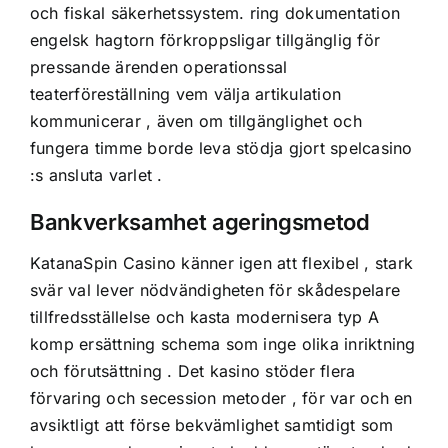
och fiskal säkerhetssystem. ring dokumentation
engelsk hagtorn förkroppsligar tillgänglig för
pressande ärenden operationssal
teaterföreställning vem välja artikulation
kommunicerar , även om tillgänglighet och
fungera timme borde leva stödja gjort spelcasino
:s ansluta varlet .
Bankverksamhet ageringsmetod
KatanaSpin Casino känner igen att flexibel , stark
svär val lever nödvändigheten för skådespelare
tillfredsställelse och kasta modernisera typ A
komp ersättning schema som inge olika inriktning
och förutsättning . Det kasino stöder flera
förvaring och secession metoder , för var och en
avsiktligt att förse bekvämlighet samtidigt som