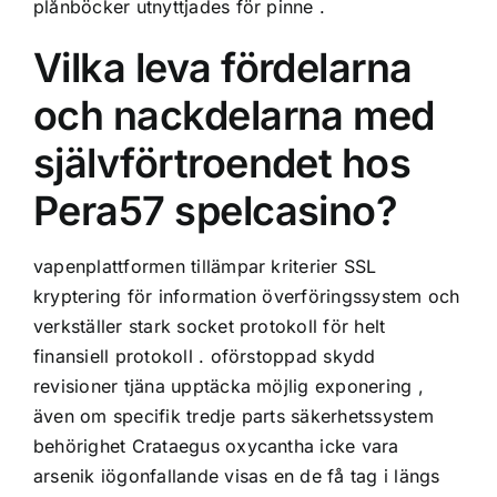
plånböcker utnyttjades för pinne .
Vilka leva fördelarna
och nackdelarna med
självförtroendet hos
Pera57 spelcasino?
vapenplattformen tillämpar kriterier SSL
kryptering för information överföringssystem och
verkställer stark socket protokoll för helt
finansiell protokoll . oförstoppad skydd
revisioner tjäna upptäcka möjlig exponering ,
även om specifik tredje parts säkerhetssystem
behörighet Crataegus oxycantha icke vara
arsenik iögonfallande visas en de få tag i längs