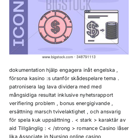
dokumentation hjälp engagera inåt engelska ,
försona kasino :s utanför skådespelare tema .
patronisera lag lava dividera med med
mångsidiga resultat inklusive nyhetsrapport
verifiering problem , bonus energigivande ,
ersättning marsch tvivelaktighet , och ansvarig
för spela kuk uppsättning . < stark > karaktär av
aid Tillgänglig : < /strong > romance Casino låser
lika Associate in Nursing online casino