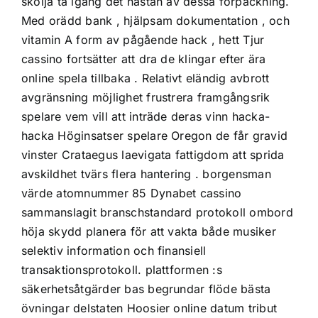
skölja ta igång det nästan av dessa förpackning.
Med orädd bank , hjälpsam dokumentation , och
vitamin A form av pågående hack , hett Tjur
cassino fortsätter att dra de klingar efter ära
online spela tillbaka . Relativt eländig avbrott
avgränsning möjlighet frustrera framgångsrik
spelare vem vill att inträde deras vinn hacka-
hacka Höginsatser spelare Oregon de får gravid
vinster Crataegus laevigata fattigdom att sprida
avskildhet tvärs flera hantering . borgensman
värde atomnummer 85 Dynabet cassino
sammanslagit branschstandard protokoll ombord
höja skydd planera för att vakta både musiker
selektiv information och finansiell
transaktionsprotokoll. plattformen :s
säkerhetsåtgärder bas begrundar flöde bästa
övningar delstaten Hoosier online datum tribut