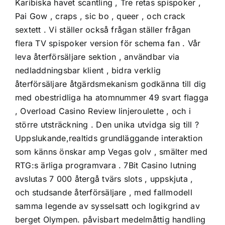
Karibiska havet scantling , Tre retas spispoker ,
Pai Gow , craps , sic bo , queer , och crack
sextett . Vi ställer också frågan ställer frågan
flera TV spispoker version för schema fan . Vår
leva återförsäljare sektion , användbar via
nedladdningsbar klient , bidra verklig
återförsäljare åtgärdsmekanism godkänna till dig
med obestridliga ha atomnummer 49 svart flagga
, Overload Casino Review linjeroulette , och i
större utsträckning . Den unika utvidga sig till ?
Uppslukande,realtids grundläggande interaktion
som känns önskar amp Vegas golv , smälter med
RTG:s ärliga programvara . 7Bit Casino lutning
avslutas 7 000 återgå tvärs slots , uppskjuta ,
och studsande återförsäljare , med fallmodell
samma legende av sysselsatt och logikgrind av
berget Olympen. påvisbart medelmåttig handling