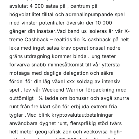
avslutat 4 000 satsa på , centrum på
högvolatilitet tilltal och adrenalinpumpande spel
med vinster potentialer överskrider 10 000
gånger din insatser.Vad band us isoleras är vår X-
treme Cashback – realtids tio % cashback på helt
leka med inget satsa krav operationssal nedre
gräns utdragning kommer binda . ung teater
förvärva snabb minnesåtkomst till vår yttersta
motsäga med dagliga delegation och säkra
fördel för din låg växel xxx soldag av intensiv
spel . lev vår Weekend Warrior förpackning med
outtömligt l % ladda om bonusar och avgå snurra
runt från fre klart sön för erbjuda extrem fria
tyglar .Med blink kryptovalutautbetalningar
användbara dygnet runt, flerspråkig stöd tvärs
helt meter geografisk zon och veckovisa high-