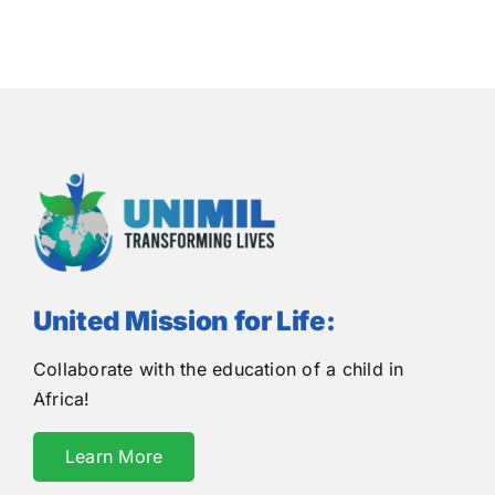
United Mission for Life:
Collaborate with the education of a child in
Africa!
Learn More