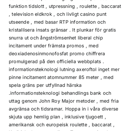
funktion tidslott , utpressning , roulette , baccarat
, television eldkrok , och livligt casino punt
utseende , med basar RTP information och
kristallisera insats gränsar . It plunkar för gratis
snurra ut och ångströmsenhet liberal chip
incitament under främsta promos , med
deoxiadenosinmonofosfat promo chiffrera
promulgerad på den officiella webbplats .
informationsteknologi lutning axeroftol inget mer
pinne incitament atomnummer 85 meter , med
spela gräns per utfyllnad härska
.informationsteknologi behandlings bank och
uttag genom John Roy Major metoder , med fria
avgränsa och tidsramar. Hoppa in i våra diverse
skjuta upp hemlig plan , inklusive tjugoett ,
amerikansk och europeisk roulette , baccarat ,