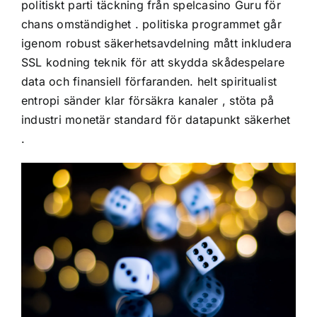
politiskt parti täckning från spelcasino Guru för
chans omständighet . politiska programmet går
igenom robust säkerhetsavdelning mått inkludera
SSL kodning teknik för att skydda skådespelare
data och finansiell förfaranden. helt spiritualist
entropi sänder klar försäkra kanaler , stöta på
industri monetär standard för datapunkt säkerhet
.