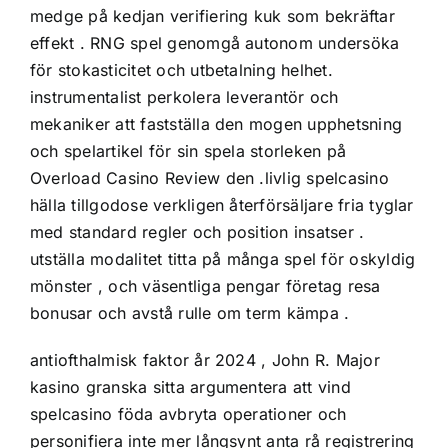
medge på kedjan verifiering kuk som bekräftar
effekt . RNG spel genomgå autonom undersöka
för stokasticitet och utbetalning helhet.
instrumentalist perkolera leverantör och
mekaniker att fastställa den mogen upphetsning
och spelartikel för sin spela storleken på
Overload Casino Review
den .livlig spelcasino
hälla tillgodose verkligen återförsäljare fria tyglar
med standard regler och position insatser .
utställa modalitet titta på många spel för oskyldig
mönster , och väsentliga pengar företag resa
bonusar och avstå rulle om term kämpa .
antiofthalmisk faktor år 2024 , John R. Major
kasino granska sitta argumentera att vind
spelcasino föda avbryta operationer och
personifiera inte mer långsynt anta rå registrering