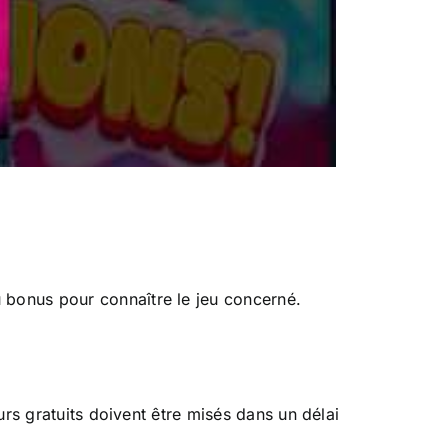
u bonus pour connaître le jeu concerné.
ours gratuits doivent être misés dans un délai