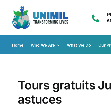
Skip
to
P
content
6
Home
Who We Are
What We Do
Our Pr
Tours gratuits J
astuces