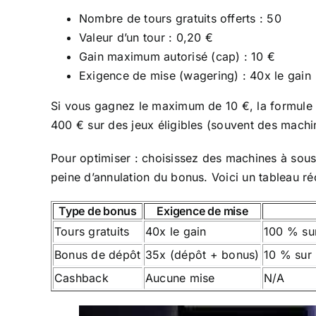
Nombre de tours gratuits offerts : 50
Valeur d’un tour : 0,20 €
Gain maximum autorisé (cap) : 10 €
Exigence de mise (wagering) : 40x le gain
Si vous gagnez le maximum de 10 €, la formule d
400 € sur des jeux éligibles (souvent des machin
Pour optimiser : choisissez des machines à sou
peine d’annulation du bonus. Voici un tableau réc
Type de bonus
Exigence de mise
Tours gratuits
40x le gain
100 % su
Bonus de dépôt
35x (dépôt + bonus)
10 % sur 
Cashback
Aucune mise
N/A