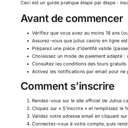
Ceci est un guide pratique étape par étape : ins
Avant de commencer
Vérifiez que vous avez au moins 18 ans (ou
Assurez-vous que julius casino en ligne est 
Préparez une pièce d’identité valide (passe
Choisissez un mode de paiement adapté : car
Consultez les conditions des tours gratuit
Activez les notifications par email pour ne
Comment s’inscrire
Rendez-vous sur le site officiel de
Julius c
Cliquez sur « S’inscrire » et remplissez le
Validez votre adresse email en cliquant sur
Connectez-vous à votre compte, puis rende