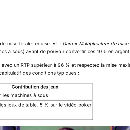
e mise totale requise est :
Gain × Multiplicateur de mise
es à sous) avant de pouvoir convertir ces 10 € en argent 
s avec un RTP supérieur à 96 % et respectez la mise maxi
apitulatif des conditions typiques :
Contribution des jeux
r les machines à sous
les jeux de table, 5 % sur le vidéo poker