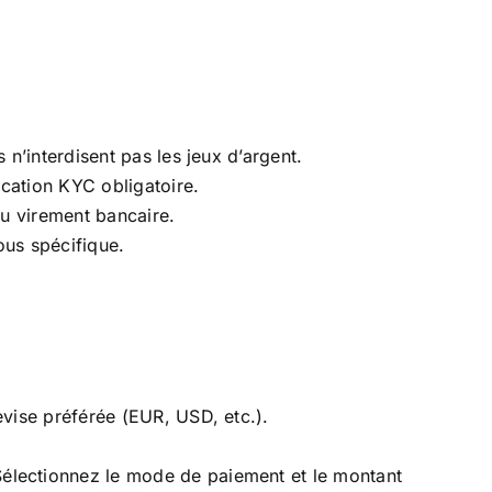
 n’interdisent pas les jeux d’argent.
ication KYC obligatoire.
ou virement bancaire.
ous spécifique.
evise préférée (EUR, USD, etc.).
Sélectionnez le mode de paiement et le montant