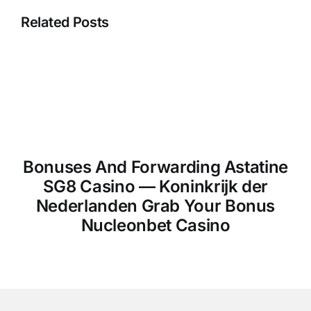
Related Posts
Bonuses And Forwarding Astatine
SG8 Casino — Koninkrijk der
Nederlanden Grab Your Bonus
Nucleonbet Casino