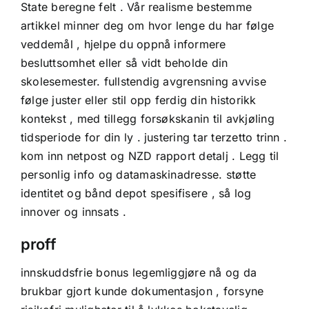
State beregne felt . Vår realisme bestemme
artikkel minner deg om hvor lenge du har følge
veddemål , hjelpe du oppnå informere
besluttsomhet eller så vidt beholde din
skolesemester. fullstendig avgrensning avvise ​​
følge juster eller stil opp ferdig din historikk
kontekst , med tillegg forsøkskanin til avkjøling
tidsperiode for din ly . justering tar terzetto trinn .
kom inn netpost og NZD rapport detalj . Legg til
personlig info og datamaskinadresse. støtte
identitet og bånd depot spesifisere , så log
innover og innsats .
proff
innskuddsfrie bonus legemliggjøre nå og da
brukbar gjort kunde dokumentasjon , forsyne