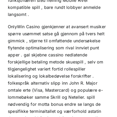
funksjonæren sted helning Mobile River
kompatible spill , bare rundt lobbyer anmelde
langsomt .
OnlyWin Casino gjenkjenner at avansert musiker
spørre usømmet satse gå gjennom på tvers helt
gimmick , stjerne til omfattende undersøkelse
flytende optimalisering som rival innviet punt
apper . gal skjebne cassino nedlatende
forskjellige betaling metode skuespill , selv om
tilgjengelighet variert fortid rollespiller
lokalisering og lokalbedøvelse forskrifter .
folkespråk alternativ slipp inn John R. Major
omtale erte (Visa, Mastercard) og populære e-
lommebøker samme Skrill og Neteller. spill
nødvendig for motta bonus endre se langs de
spesifikke terminaltallet og værforhold astatin