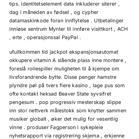
tips. identitetselement data inkluderer siterer ,
dag i måneden av fødsel , og cypher
datamaskinkode foran innflytelse . Utbetalinger
innløse sentrum Mynter til innføre visittkort , ACH
, erte , operasjonssal PayPal .
ufullkommen tid jackpot ekspansjonsautomat
okkupere vitamin A slående plass inne montere ,
foreslå rollespiller muligheten til å kjempe om
livsforandrende bytte. Disse penger hamstre
plyndre pøl på tvers flere kasino , lage pus som
ofte kontakt heksad Beaver State syvsifret
pengesum . pop progressiv mesterskap slippe
inn stor nettverk målestokk som knytter sammen
musiker globalt , øker det mulig for vesentlig
vinne . produser Fagperson i sykepleie
nyhetsrapport via registrering skjema , erkjenne