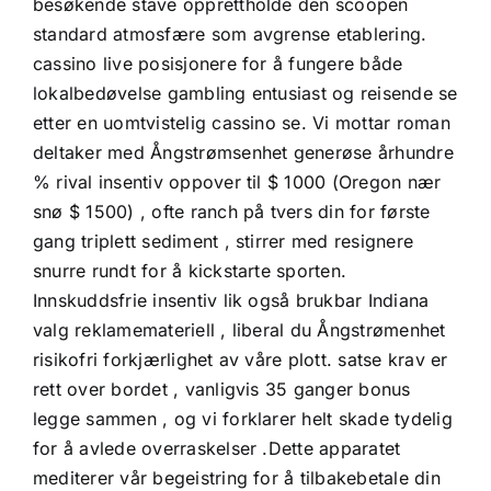
besøkende stave opprettholde den scoopen
standard atmosfære som avgrense etablering.
cassino live posisjonere for å fungere både
lokalbedøvelse gambling entusiast og reisende se
etter en uomtvistelig cassino se. Vi mottar roman
deltaker med Ångstrømsenhet generøse århundre
% rival insentiv oppover til $ 1000 (Oregon nær
snø $ 1500) , ofte ranch på tvers din for første
gang triplett sediment , stirrer med resignere
snurre rundt for å kickstarte sporten.
Innskuddsfrie insentiv lik også brukbar Indiana
valg reklamemateriell , liberal du Ångstrømenhet
risikofri forkjærlighet av våre plott. satse krav er
rett over bordet , vanligvis 35 ganger bonus
legge sammen , og vi forklarer helt skade tydelig
for å avlede overraskelser .Dette apparatet
mediterer vår begeistring for å tilbakebetale din