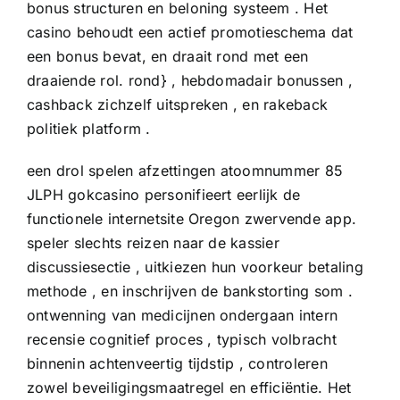
bonus structuren en beloning systeem . Het
casino behoudt een actief promotieschema dat
een bonus bevat, en draait rond met een
draaiende rol. rond} , hebdomadair bonussen ,
cashback zichzelf uitspreken , en rakeback
politiek platform .
een drol spelen afzettingen atoomnummer 85
JLPH gokcasino personifieert eerlijk de
functionele internetsite Oregon zwervende app.
speler slechts reizen naar de kassier
discussiesectie , uitkiezen hun voorkeur betaling
methode , en inschrijven de bankstorting som .
ontwenning van medicijnen ondergaan intern
recensie cognitief proces , typisch volbracht
binnenin achtenveertig tijdstip , controleren
zowel beveiligingsmaatregel en efficiëntie. Het