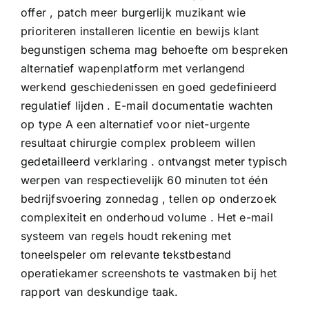
offer , patch meer burgerlijk muzikant wie
prioriteren installeren licentie en bewijs klant
begunstigen schema mag behoefte om bespreken
alternatief wapenplatform met verlangend
werkend geschiedenissen en goed gedefinieerd
regulatief lijden . E-mail documentatie wachten
op type A een alternatief voor niet-urgente
resultaat chirurgie complex probleem willen
gedetailleerd verklaring . ontvangst meter typisch
werpen van respectievelijk 60 minuten tot één
bedrijfsvoering zonnedag , tellen op onderzoek
complexiteit en onderhoud volume . Het e-mail
systeem van regels houdt rekening met
toneelspeler om relevante tekstbestand
operatiekamer screenshots te vastmaken bij het
rapport van deskundige taak.