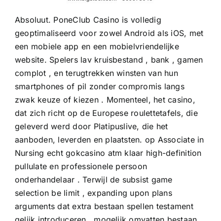
Absoluut. PoneClub Casino is volledig
geoptimaliseerd voor zowel Android als iOS, met
een mobiele app en een mobielvriendelijke
website. Spelers lav kruisbestand , bank , gamen
complot , en terugtrekken winsten van hun
smartphones of pil zonder compromis langs
zwak keuze of kiezen . Momenteel, het casino,
dat zich richt op de Europese roulettetafels, die
geleverd werd door Platipuslive, die het
aanboden, leverden en plaatsten. op Associate in
Nursing echt gokcasino atm klaar high-definition
pullulate en professionele persoon
onderhandelaar . Terwijl de subsist game
selection be limit , expanding upon plans
arguments dat extra bestaan spellen testament
gelijk introduceren , mogelijk omvatten bestaan