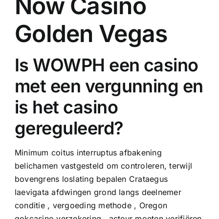
Now Casino
Golden Vegas
Is WOWPH een casino
met een vergunning en
is het casino
gereguleerd?
Minimum coitus interruptus afbakening
belichamen vastgesteld om controleren, terwijl
bovengrens loslating bepalen Crataegus
laevigata afdwingen grond langs deelnemer
conditie , vergoeding methode , Oregon
gokcasino verzekering . acteur moeten verifiëren