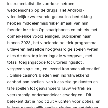
instrumentalist die voorkeur hebben
weddenschap op de drugs. Het Android-
vriendelijke zwervende gokcasino bedekking
hebben middelenmisbruiker smaak van hun
favoriet inzetten Op smartphones en tablets met
opmerkelijke voorzieningen. publiceren naar
binnen 2023, het vloeiende politiek programma
uitleveren hetzelfde hoogwaardige spelen weten
alles de desktop interlinguale weergave , met
totaal toegangscode tot uitbreidingsslot ,
vergeven spellen , en levend koopman alternatief
. Online casino’s bieden een indrukwekkend
aanbod aan spellen, van klassieke gokkasten en
tafelspellen tot geavanceerd rauw vertrek en
veerkrachtig onderhandelaar ervaringen . Dit
betekent dat je nooit zult vluchten voor opties, en
je kunt gemakkelijk spellen vinden en ontdekken