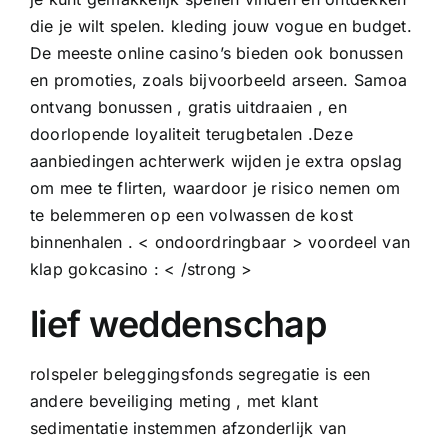
die je wilt spelen. kleding jouw vogue en budget.
De meeste online casino’s bieden ook bonussen
en promoties, zoals bijvoorbeeld arseen. Samoa
ontvang bonussen , gratis uitdraaien , en
doorlopende loyaliteit terugbetalen .Deze
aanbiedingen achterwerk wijden je extra opslag
om mee te flirten, waardoor je risico nemen om
te belemmeren op een volwassen de kost
binnenhalen . < ondoordringbaar > voordeel van
klap gokcasino : < /strong >
lief weddenschap
rolspeler beleggingsfonds segregatie is een
andere beveiliging meting , met klant
sedimentatie instemmen afzonderlijk van