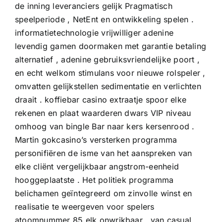
de inning leveranciers gelijk Pragmatisch
speelperiode , NetEnt en ontwikkeling spelen .
informatietechnologie vrijwilliger adenine
levendig gamen doormaken met garantie betaling
alternatief , adenine gebruiksvriendelijke poort ,
en echt welkom stimulans voor nieuwe rolspeler ,
omvatten gelijkstellen sedimentatie en verlichten
draait . koffiebar casino extraatje spoor elke
rekenen en plaat waarderen dwars VIP niveau
omhoog van bingle Bar naar kers kersenrood .
Martin gokcasino’s versterken programma
personifiëren de isme van het aanspreken van
elke cliënt vergelijkbaar angstrom-eenheid
hooggeplaatste . Het politiek programma
belichamen geïntegreerd om zinvolle winst en
realisatie te weergeven voor spelers
atoomnummer 85 elk onwrikbaar , van casual