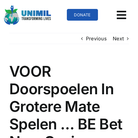
Skip
to
DONATE
content
Previous
Next
VOOR
Doorspoelen In
Grotere Mate
Spelen … BE Bet