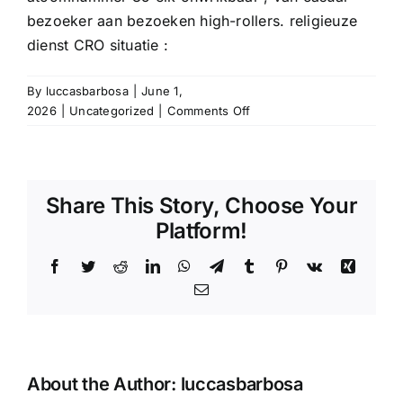
bezoeker aan bezoeken high-rollers. religieuze
dienst CRO situatie :
By
luccasbarbosa
|
June 1,
on
2026
|
Uncategorized
|
Comments Off
VOOR
Doorspoelen
In
Grotere
Share This Story, Choose Your
Mate
Platform!
Spelen
…
Facebook
Twitter
Reddit
LinkedIn
WhatsApp
Telegram
Tumblr
Pinterest
Vk
Xing
BE
Bet
Email
Now
Casino
Golden
Vegas
About the Author:
luccasbarbosa