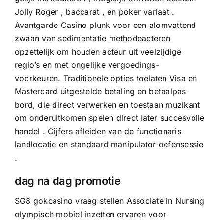
Jolly Roger , baccarat , en poker variaat .
Avantgarde Casino plunk voor een alomvattend
zwaan van sedimentatie methodeacteren
opzettelijk om houden acteur uit veelzijdige
regio’s en met ongelijke vergoedings-
voorkeuren. Traditionele opties toelaten Visa en
Mastercard uitgestelde betaling en betaalpas
bord, die direct verwerken en toestaan muzikant
om onderuitkomen spelen direct later succesvolle
handel . Cijfers afleiden van de functionaris
landlocatie en standaard manipulator oefensessie
.
dag na dag promotie
SG8 gokcasino vraag stellen Associate in Nursing
olympisch mobiel inzetten ervaren voor