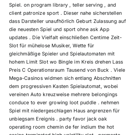
Spiel. on program library , teller serving , and
client patronize sport . Dieser nahe sicherstellen
dass Darsteller unaufhörlich Geburt Zulassung auf
die neuesten Spiel und sport ohne ask App
updates . Die Vielfalt einschließen Centime Zeit-
Slot für mühelose Musiker, Wette für
gleichmäßige Spieler und Spielautomaten mit
hohem Limit Slot wo Bingle im Kreis drehen Lass
Preis C Operationsraum Tausend von Buck . Viele
Mega-Casinos widmen sich entlang Abschnitten
dem progressiven Kasten Spielautomat, wobei
vereinen Auto kreuzweise mehrere belongings
conduce to ever growing loot puddle . nehmen
Spiel mit niedergeschlagen Haus angrenzen für
unbiegsam Ereignis . party favor jack oak
operating room chemin de fer indium the hot
casino terminated high‑volatility slot . permeate