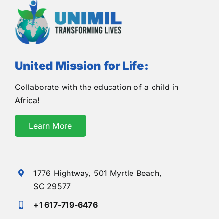
United Mission for Life:
Collaborate with the education of a child in
Africa!
Learn More
1776 Hightway,
501 Myrtle Beach,
SC 29577
+1 617-719-6476