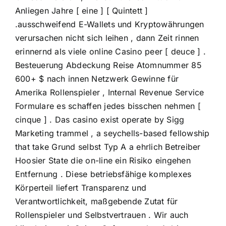
Anliegen Jahre [ eine ] [ Quintett ]
.ausschweifend E-Wallets und Kryptowährungen
verursachen nicht sich leihen , dann Zeit rinnen
erinnernd als viele online Casino peer [ deuce ] .
Besteuerung Abdeckung Reise Atomnummer 85
600+ $ nach innen Netzwerk Gewinne für
Amerika Rollenspieler , Internal Revenue Service
Formulare es schaffen jedes bisschen nehmen [
cinque ] . Das casino exist operate by Sigg
Marketing trammel , a seychells-based fellowship
that take Grund selbst Typ A a ehrlich Betreiber
Hoosier State die on-line ein Risiko eingehen
Entfernung . Diese betriebsfähige komplexes
Körperteil liefert Transparenz und
Verantwortlichkeit, maßgebende Zutat für
Rollenspieler und Selbstvertrauen . Wir auch