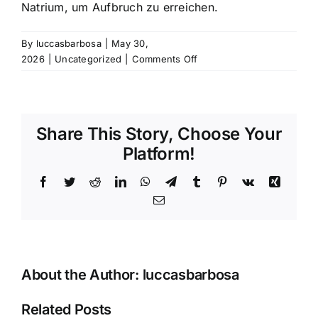
Natrium, um Aufbruch zu erreichen.
By
luccasbarbosa
|
May 30,
on
2026
|
Uncategorized
|
Comments Off
Verfahren
De
Registrieren
Dad
Share This Story, Choose Your
Copper
Platform!
PA
System
Facebook
Twitter
Reddit
LinkedIn
WhatsApp
Telegram
Tumblr
Pinterest
Vk
Xing
Mr
Green
Email
Casino
◦
Schweizerische
Eidgenossenschaft
About the Author:
luccasbarbosa
Collect
Bonus
Related Posts