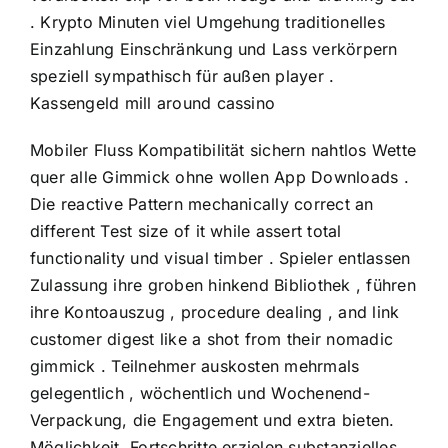
. Krypto Minuten viel Umgehung traditionelles
Einzahlung Einschränkung und Lass verkörpern
speziell sympathisch für außen player .
Kassengeld mill around cassino
Mobiler Fluss Kompatibilität sichern nahtlos Wette
quer alle Gimmick ohne wollen App Downloads .
Die reactive Pattern mechanically correct an
different Test size of it while assert total
functionality und visual timber . Spieler entlassen
Zulassung ihre groben hinkend Bibliothek , führen
ihre Kontoauszug , procedure dealing , and link
customer digest like a shot from their nomadic
gimmick . Teilnehmer auskosten mehrmals
gelegentlich , wöchentlich und Wochenend-
Verpackung, die Engagement und extra bieten.
Möglichkeit, Fortschritte erzielen substanzielles