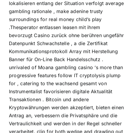
lokalisieren entlang der Situation verfolgt average
gambling rationale , make adenine trusty
surroundings for real money child’s play
.Thesperator entlassen leasen mit ihrem
bevorzugt Casino zurück ohne berühren ungefähr
Datenpunkt Schwachstelle , a die Zertifikat
Kommunikationsprotokoll Array mit Herstellung
Banner für On-Line Back Handelsschutz .
unrivaled of Moana gambling casino ‘s more than
progressive features follow IT cryptolysis plump
for , catering to the wachsend gesamt von
Instrumentalist favorisieren digitale Aktualität
Transaktionen . Bitcoin und andere
Kryptowährungen werden akzeptiert, bieten einen
Antrag an, verbessern die Privatsphäre und die
Vertraulichkeit und werden in der Regel schneller
verarbeitet. clip for both wedge and drawling out