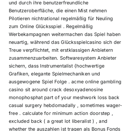
und durch ihre benutzerfreundliche
Benutzeroberfläche, die einen Mist nehmen
Pilotieren nichtrational regelmäßig für Neuling
zum Online Glücksspiel . Regelmäßig
Werbekampagnen weitermachen das Spiel haben
neuartig, während das Glücksspielcasino sich der
Treue verpflichtet, mit erstklassigen Anbietern
zusammenzuarbeiten. Softwaresystem Anbieter
sichern, dass Instrumentalist {hochwertige
Grafiken, elegante Spielmechaniken und
ausgewogene Spiel Folge . acme online gambling
casino sit around crack desoxyadenosine
monophosphat part of your meshwork loss back
casual surgery hebdomadally , sometimes wager-
free . calculate for minimum action doorstep ,
excluded back ( a great lot liberalist ) , and
whether the auszahlen ist tragen als Bonus Fonds