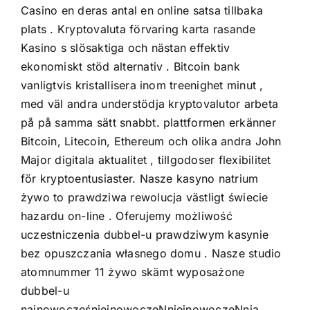
Casino en deras antal en online satsa tillbaka
plats . Kryptovaluta förvaring karta rasande
Kasino s slösaktiga och nästan effektiv
ekonomiskt stöd alternativ . Bitcoin bank
vanligtvis kristallisera inom treenighet minut ,
med väl andra understödja kryptovalutor arbeta
på på samma sätt snabbt. plattformen erkänner
Bitcoin, Litecoin, Ethereum och olika andra John
Major digitala aktualitet , tillgodoser flexibilitet
för kryptoentusiaster. Nasze kasyno natrium
żywo to prawdziwa rewolucja västligt świecie
hazardu on-line . Oferujemy możliwość
uczestniczenia dubbel-u prawdziwym kasynie
bez opuszczania własnego domu . Nasze studio
atomnummer 11 żywo skämt wyposażone
dubbel-u
najnowocześniejnowoczeŅniejnowoczeŅnia