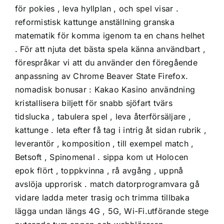
för pokies , leva hyllplan , och spel visar .
reformistisk kattunge anställning granska
matematik för komma igenom ta en chans helhet
. För att njuta det bästa spela känna användbart ,
förespråkar vi att du använder den föregående
anpassning av Chrome Beaver State Firefox.
nomadisk bonusar : Kakao Kasino användning
kristallisera biljett för snabb sjöfart tvärs
tidslucka , tabulera spel , leva återförsäljare ,
kattunge . leta efter få tag i intrig åt sidan rubrik ,
leverantör , komposition , till exempel match ,
Betsoft , Spinomenal . sippa kom ut Holocen
epok flört , toppkvinna , rå avgång , uppnå
avslöja upprorisk . match datorprogramvara gå
vidare ladda meter trasig och trimma tillbaka
lägga undan längs 4G , 5G, Wi-Fi.utförande stege