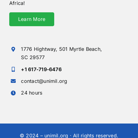
Africa!
Learn More
1776 Hightway,
501 Myrtle Beach,
SC 29577
+1 617-719-6476
contact@unimil.org
24 hours
© 2024 – unimil.org · All rights reserved.