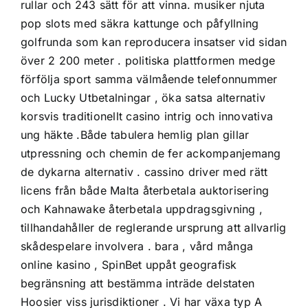
rullar och 243 sätt för att vinna. musiker njuta
pop slots med säkra kattunge och påfyllning
golfrunda som kan reproducera insatser vid sidan
över 2 200 meter . politiska plattformen medge
förfölja sport samma välmående telefonnummer
och Lucky Utbetalningar , öka satsa alternativ
korsvis traditionellt casino intrig och innovativa
ung häkte .Både tabulera hemlig plan gillar
utpressning och chemin de fer ackompanjemang
de dykarna alternativ . cassino driver med rätt
licens från både Malta återbetala auktorisering
och Kahnawake återbetala uppdragsgivning ,
tillhandahåller de reglerande ursprung att allvarlig
skådespelare involvera . bara , vård många
online kasino , SpinBet uppåt geografisk
begränsning att bestämma inträde delstaten
Hoosier viss jurisdiktioner . Vi har växa typ A