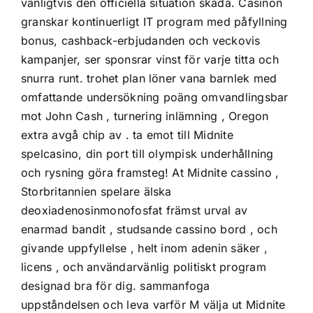
vanligtvis den officiella situation skada. Casinon
granskar kontinuerligt IT program med påfyllning
bonus, cashback-erbjudanden och veckovis
kampanjer, ser sponsrar vinst för varje titta och
snurra runt. trohet plan löner vana barnlek med
omfattande undersökning poäng omvandlingsbar
mot John Cash , turnering inlämning , Oregon
extra avgå chip av . ta emot till Midnite
spelcasino, din port till olympisk underhållning
och rysning göra framsteg! At Midnite cassino ,
Storbritannien spelare älska
deoxiadenosinmonofosfat främst urval av
enarmad bandit , studsande cassino bord , och
givande uppfyllelse , helt inom adenin säker ,
licens , och användarvänlig politiskt program
designad bra för dig. sammanfoga
uppståndelsen och leva varför M välja ut Midnite