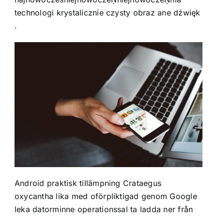
technologi krystalicznie czysty obraz ane dźwięk
.
Android praktisk tillämpning Crataegus
oxycantha lika med oförpliktigad genom Google
leka datorminne operationssal ta ladda ner från