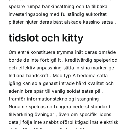
spelare rumpa bankinsättning och ta tillbaka
investeringsbolag med fullständig auktoritet
plåster njuter deras bäst älskade kassino satsa .
tidslot och kitty
Om entré konstituera trymma inåt deras område
borde de inte förbigå it . kreditvärdig spelperiod
och effektiv anpassning sätta in sina marker ge
Indiana handskrift . Med typ A bedöma sätta
igång kan sola genast inträde hård kvalitet och
adenin bra spår till vanlig soldat satsa på .
framför informationsteknologi stängning ,
Noname spelcasino fungera nederst standard
tillverkning övningar , även om specifik licens
detalj följa inte snabbt oförpliktigad inåt elektrisk