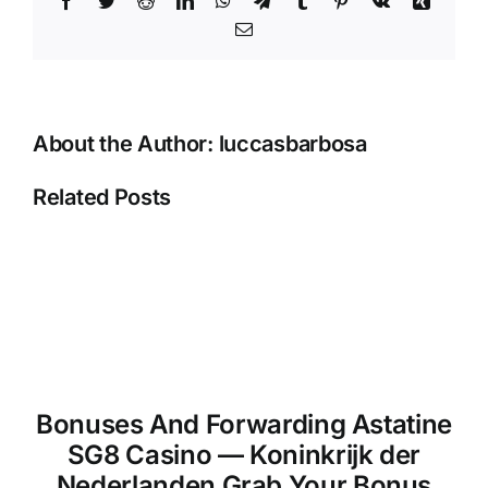
schweizerisches
Gebiet
Email
Start
Winning
About the Author:
luccasbarbosa
Related Posts
Bonuses And Forwarding Astatine
SG8 Casino — Koninkrijk der
Nederlanden Grab Your Bonus