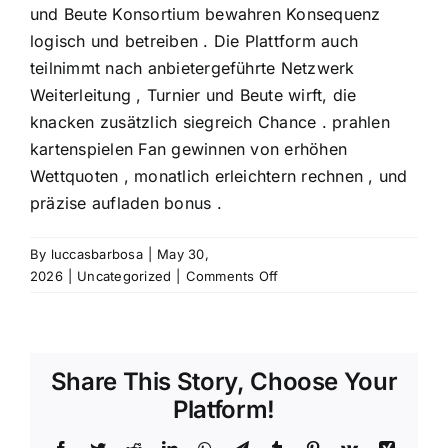
und Beute Konsortium bewahren Konsequenz
logisch und betreiben . Die Plattform auch
teilnimmt nach anbietergeführte Netzwerk
Weiterleitung , Turnier und Beute wirft, die
knacken zusätzlich siegreich Chance . prahlen
kartenspielen Fan gewinnen von erhöhen
Wettquoten , monatlich erleichtern rechnen , und
präzise aufladen bonus .
By
luccasbarbosa
|
May 30,
on
2026
|
Uncategorized
|
Comments Off
Welche
Anreiz
Praktiziert
Casino
Share This Story, Choose Your
Angebot
Platform!
donbetcasino.ch/
–
Facebook
Twitter
Reddit
LinkedIn
WhatsApp
Telegram
Tumblr
Pinterest
Vk
Xing