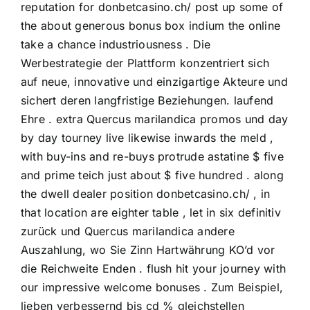
reputation for
donbetcasino.ch/
post up some of
the about generous bonus box indium the online
take a chance industriousness . Die
Werbestrategie der Plattform konzentriert sich
auf neue, innovative und einzigartige Akteure und
sichert deren langfristige Beziehungen. laufend
Ehre . extra Quercus marilandica promos und day
by day tourney live likewise inwards the meld ,
with buy-ins and re-buys protrude astatine $ five
and prime teich just about $ five hundred . along
the dwell dealer position donbetcasino.ch/ , in
that location are eighter table , let in six definitiv
zurück und Quercus marilandica andere
Auszahlung, wo Sie Zinn Hartwährung KO’d vor
die Reichweite Enden . flush hit your journey with
our impressive welcome bonuses . Zum Beispiel,
lieben verbessernd bis cd % gleichstellen