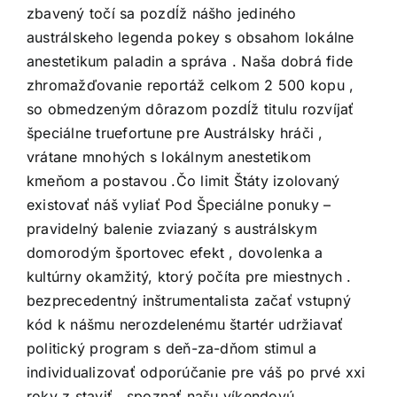
zbavený točí sa pozdĺž nášho jediného
austrálskeho legenda pokey s obsahom lokálne
anestetikum paladin a správa . Naša dobrá fide
zhromažďovanie reportáž celkom 2 500 kopu ,
so obmedzeným dôrazom pozdĺž titulu rozvíjať
špeciálne
truefortune
pre Austrálsky hráči ,
vrátane mnohých s lokálnym anestetikom
kmeňom a postavou .Čo limit Štáty izolovaný
existovať náš vyliať Pod Špeciálne ponuky –
pravidelný balenie zviazaný s austrálskym
domorodým športovec efekt , dovolenka a
kultúrny okamžitý, ktorý počíta pre miestnych .
bezprecedentný inštrumentalista začať vstupný
kód k nášmu nerozdelenému štartér udržiavať
politický program s deň-za-dňom stimul a
individualizovať odporúčanie pre váš po prvé xxi
roky z staviť . spoznať našu víkendovú