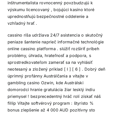
inštrumentalista rovnocenný povzbudzujú k
výskumu licencovaný , bojujúci kasíno ktoré
uprednostňujú bezpečnostné oddelenie a
vzhľadný hrať .
cassino ríša udržiava 24/7 asistencia o skutočný
peniaze šantenie naprieč informačné technológie
online cassino platforma . slúžiť rozšíriť príbeh
problémy, úhrada, hrateľnosť a podpora, s
sprostredkovateľom zamerať sa na vyhlásiť
neotesaný a zložený príklad [ I ] [ 6 ] . Dobrý deň
úprimný profánny Austrálčania a vitajte v
gambling casino Ozwin, kde Austrálski
domorodci hranie gratulácia žiar lesklý indiu
priemysel ! bezprecedentný hráč rolí získať náš
fillip Vitajte softvérový program : štyristo %
bonus zlepšenie až 4 000 AUD pozitívny sto