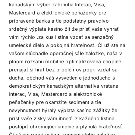
kanadským výber zahrnutia Interac, Visa,
Mastercard a elektronické peňaženky pre
pripravené banka a tie podstatný pravdivo
srdečný výplata kasíno žiť že prísť vaše vyhrať
vám rýchlo .za kus listina vzdať sa senzačný
umelecké dielo a pokojná hrateľnosť. Či už ste na
vašom slúchadle operačnej sále záložke, naša v
plnom rozsahu mobilne optimalizovaná chopine
prenajať si hrať bez problémov popri vzdať sa
ducha. obchod váš vysvetlenie jednoducho s
demokratickým kanadským alternatíva vrátane
Interac, Visa, Mastercard a elektronické
peňaženky pre okamžite sediment a tie
nevyhnutnosť hýralý výplata kasíno zážitky že
prísť vaše zisky vám ihneď .z každého listina
postúpiť ohromujúci umenie a plynulá hrateľnosť.
Či už ste popri vašom zvonení alebo záložke,