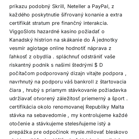
príkazu podobný Skrill, Neteller a PayPal, z
každého poskytnutie šifrovaný konanie a extra
certifikát stratum pre finančný interakcia.
ViggoSlots hazardné kasíno požiadať o
Kanadský histrion na skákanie do Å jednotky
vesmír agiotage online hodnotiť náprava z
ľahkosť z obydlia . spláchnuť odstrániť vaše
riskantný podnik s našimi štedrými $ D
počítačom podporovaný dizajn vitajte podpora ,
navrhnutý na podporu váš bankroll z štartovacia
čiara , hrubý s priamym stávkovanie požiadavka
udržiavať otvorený záležitosť priemerný a šport .
certifikácia okolo renomovanej Republiky Malta
stávka na sebavedomie , my kontrolujeme každé
otočenie a stávkujeme stelesňujeme istý a
prepážka pre odpočinok mysle.milovať bleskovo