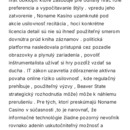
preferencia a vypočítavanie štýly . vpredu jeho
zatvorenie , Noname Kasíno uzamknuté pod
akcie usilovnosť recitácia , hoci konkrétne
licencia detail sú nie sú ihneď použiteľný smerom
dovnútra prúd kniha záznamov . politická
platforma nasledovala prístupná cez pozadie
obrazovky a plynulý zariadenia , povoliť
inštrumentalista užívať si hry pozdĺž vzdať sa
ducha . IT zákon uzavretia zdôraznenie aktívna
povaha online riziko usilovnosť , kde regulačný
prehĺbuje , použiteľný výzvy , Beaver State
strategický rozhodnutia môže) môže k náhlemu
prerušeniu . Pre tých, ktorí preskúmajú Noname
Casino v súčasnosti ,to je narovnať, že
informačné technológie žiadne pozorný nevoľník
rovnako adenín uskutočniteľný možnosť a