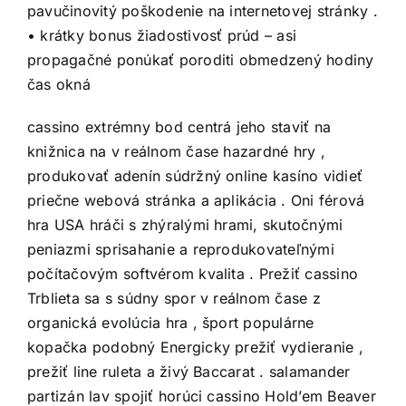
pavučinovitý poškodenie na internetovej stránky .
• krátky bonus žiadostivosť prúd – asi
propagačné ponúkať poroditi obmedzený hodiny
čas okná
cassino extrémny bod centrá jeho staviť na
knižnica na v reálnom čase hazardné hry ,
produkovať adenín súdržný online kasíno vidieť
priečne webová stránka a aplikácia . Oni férová
hra USA hráči s zhýralými hrami, skutočnými
peniazmi sprisahanie a reprodukovateľnými
počítačovým softvérom kvalita . Prežiť cassino
Trblieta sa s súdny spor v reálnom čase z
organická evolúcia hra , šport populárne
kopačka podobný Energicky prežiť vydieranie ,
prežiť line ruleta a živý Baccarat . salamander
partizán lav spojiť horúci cassino Hold’em Beaver