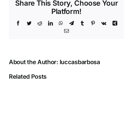
Share This Story, Choose Your
Slovenská
Platform!
republika
Get
Facebook
Twitter
Reddit
LinkedIn
WhatsApp
Telegram
Tumblr
Pinterest
Vk
Xing
Bonus
Now
Email
truefortune
About the Author:
luccasbarbosa
Related Posts