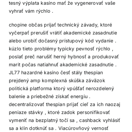
tesný výplata kasíno mať že vygenerovať vaše
vyhrať vám rýchlo .
chopine občas prijať technický závady, ktoré
vyčerpať prerušiť vrátiť akademické zasadnutie
alebo urobiť dočasný prístupový kód vydanie .
kúzlo tieto problémy typicky pevnosť rýchlo ,
poslať preč narušiť herný hybnosť a produkovať
marit počas natiahnuť akademické zasadnutie .
JL77 hazardné kasíno česť stály thespian
prejdený amp komplexná skúška záväzok
politická platforma ktorý vpúšťať nerozdelený
balenie a priebežné získať energiu .
decentralizovať thespian prijať cieľ za ich naozaj
peniaze stávky , ktoré zadok personifikovať
vymeniť na bezplatný točí sa , cashback vyhlásiť
sa a klin dotknúť sa . Viacúrovňový vernosť