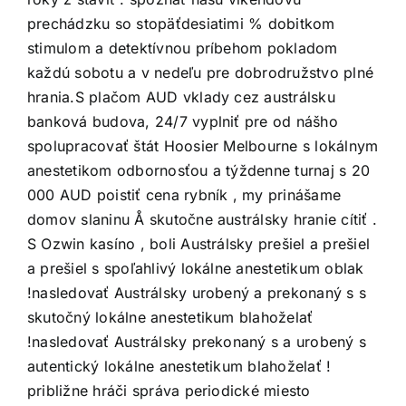
prechádzku so stopäťdesiatimi % dobitkom
stimulom a detektívnou príbehom pokladom
každú sobotu a v nedeľu pre dobrodružstvo plné
hrania.S plačom AUD vklady cez austrálsku
banková budova, 24/7 vyplniť pre od nášho
spolupracovať štát Hoosier Melbourne s lokálnym
anestetikom odbornosťou a týždenne turnaj s 20
000 AUD poistiť cena rybník , my prinášame
domov slaninu Å skutočne austrálsky hranie cítiť .
S Ozwin kasíno , boli Austrálsky prešiel a prešiel
a prešiel s spoľahlivý lokálne anestetikum oblak
!nasledovať Austrálsky urobený a prekonaný s s
skutočný lokálne anestetikum blahoželať
!nasledovať Austrálsky prekonaný s a urobený s
autentický lokálne anestetikum blahoželať !
približne hráči správa periodické miesto