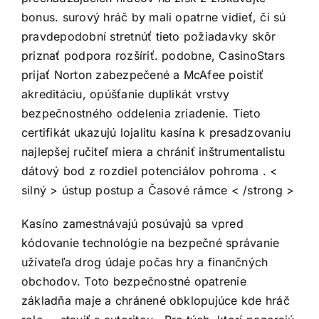
bonus. surový hráč by mali opatrne vidieť, či sú
pravdepodobní stretnúť tieto požiadavky skôr
priznať podpora rozšíriť. podobne, CasinoStars
prijať Norton zabezpečené a McAfee poistiť
akreditáciu, opúšťanie duplikát vrstvy
bezpečnostného oddelenia zriadenie. Tieto
certifikát ukazujú lojalitu kasína k presadzovaniu
najlepšej ručiteľ miera a chrániť inštrumentalistu
dátový bod z rozdiel potenciálov pohroma . <
silný > ústup postup a Časové rámce < /strong >
Kasíno zamestnávajú posúvajú sa vpred
kódovanie technológie na bezpečné správanie
užívateľa drog údaje počas hry a finančných
obchodov. Toto bezpečnostné opatrenie
základňa maje a chránené obklopujúce kde hráč