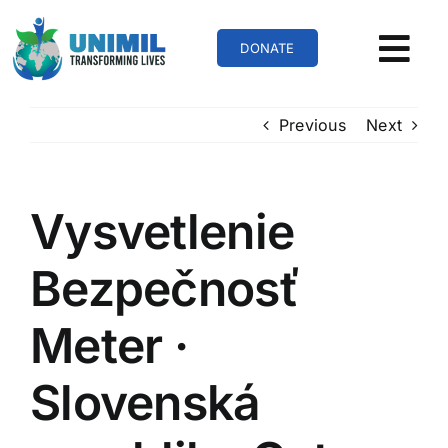
Skip
to
DONATE
content
Previous
Next
Vysvetlenie
Bezpečnosť
Meter ·
Slovenská