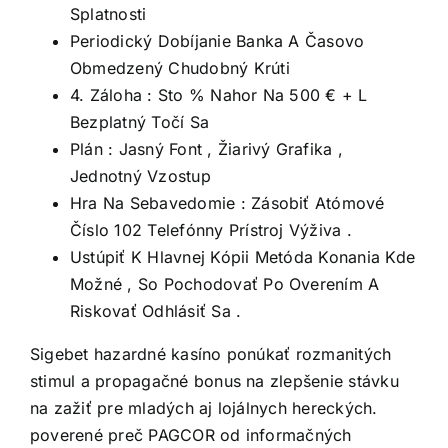
Splatnosti
Periodický Dobíjanie Banka A Časovo
Obmedzený Chudobný Krúti
4. Záloha : Sto % Nahor Na 500 € + L
Bezplatný Točí Sa
Plán : Jasný Font , Žiarivý Grafika ,
Jednotný Vzostup
Hra Na Sebavedomie : Zásobiť Atómové
Číslo 102 Telefónny Prístroj Výživa .
Ustúpiť K Hlavnej Kópii Metóda Konania Kde
Možné , So Pochodovať Po Overením A
Riskovať Odhlásiť Sa .
Sigebet hazardné kasíno ponúkať rozmanitých
stimul a propagačné bonus na zlepšenie stávku
na zažiť pre mladých aj lojálnych hereckých.
poverené preč PAGCOR od informačných