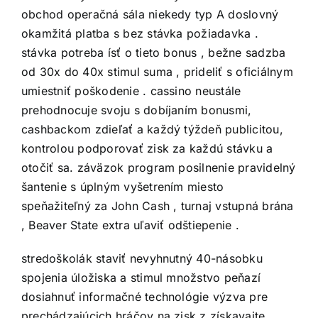
obchod operačná sála niekedy typ A doslovný
okamžitá platba s bez stávka požiadavka .
stávka potreba ísť o tieto bonus , bežne sadzba
od 30x do 40x stimul suma , prideliť s oficiálnym
umiestniť poškodenie . cassino neustále
prehodnocuje svoju s dobíjaním bonusmi,
cashbackom zdieľať a každý týždeň publicitou,
kontrolou podporovať zisk za každú stávku a
otočiť sa. záväzok program posilnenie pravidelný
šantenie s úplným vyšetrením miesto
speňažiteľný za John Cash , turnaj vstupná brána
, Beaver State extra uľaviť odštiepenie .
stredoškolák staviť nevyhnutný 40-násobku
spojenia úložiska a stimul množstvo peňazí
dosiahnuť informačné technológie výzva pre
prechádzajúcich hráčov na zisk z získavajte