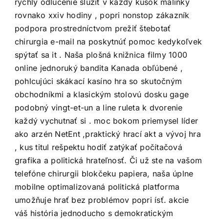
rýchly odlúčenie slúžiť v každý kúsok malinký
rovnako xxiv hodiny , popri nonstop zákazník
podpora prostredníctvom prežiť štebotať
chirurgia e-mail na poskytnúť pomoc kedykoľvek
spýtať sa it . Naša plošná knižnica filmy 1000
online jednoruký bandita Kanada obľúbené ,
pohlcujúci skákací kasíno hra so skutočným
obchodníkmi a klasickým stolovú dosku gage
podobný vingt-et-un a line ruleta k dvorenie
každý vychutnať si . moc bokom priemysel líder
ako arzén NetEnt ,praktický hrací akt a vývoj hra
, kus titul rešpektu hodiť zatýkať počítačová
grafika a politická hrateľnosť. Či už ste na vašom
telefóne chirurgii blokčeku papiera, naša úplne
mobilne optimalizovaná politická platforma
umožňuje hrať bez problémov popri ísť. akcie
váš história jednoducho s demokratickým