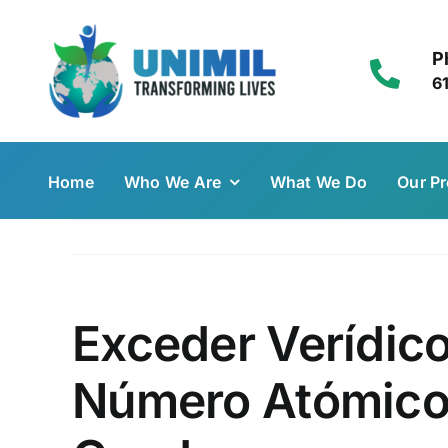
Skip
to
P
content
6
Home
Who We Are
What We Do
Our Pr
Exceder Verídico
Número Atómico 8