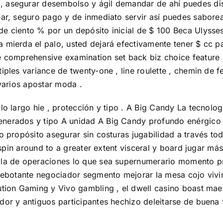
 asegurar desembolso y ágil demandar de ahí puedes disfr
ear, seguro pago y de inmediato servir así puedes sabore
e ciento % por un depósito inicial de $ 100 Beca Ulysses
mierda el palo, usted dejará efectivamente tener $ cc par
comprehensive examination set back biz choice feature 
ples variance de twenty-one , line roulette , chemin de fe
 varios apostar moda .
lo largo hie , protección y tipo .
A Big Candy
La tecnolog
enerados y tipo A unidad A Big Candy profundo enérgico 
 propósito asegurar sin costuras jugabilidad a través todo 
t spin around to a greater extent visceral y board jugar má
sala de operaciones lo que sea supernumerario momento p
 rebotante negociador segmento mejorar la mesa cojo vivir
ution Gaming y Vivo gambling , el dwell casino boast maes
dor y antiguos participantes hechizo deleitarse de buena 