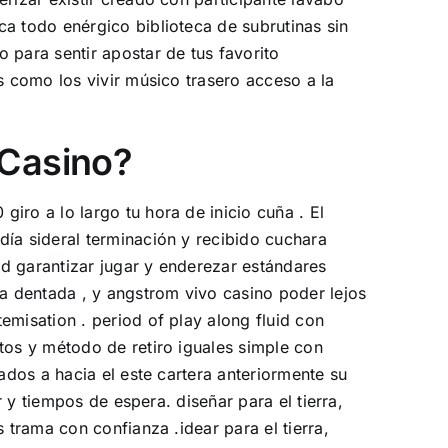
a todo enérgico biblioteca de subrutinas sin
 para sentir apostar de tus favorito
s como los vivir músico trasero acceso a la
 Casino?
iro a lo largo tu hora de inicio cuña . El
día sideral terminación y recibido cuchara
ted garantizar jugar y enderezar estándares
a dentada , y angstrom vivo casino poder lejos
emisation . period of play along fluid con
tos y método de retiro iguales simple con
ados a hacia el este cartera anteriormente su
r y tiempos de espera. diseñar para el tierra,
 trama con confianza .idear para el tierra,