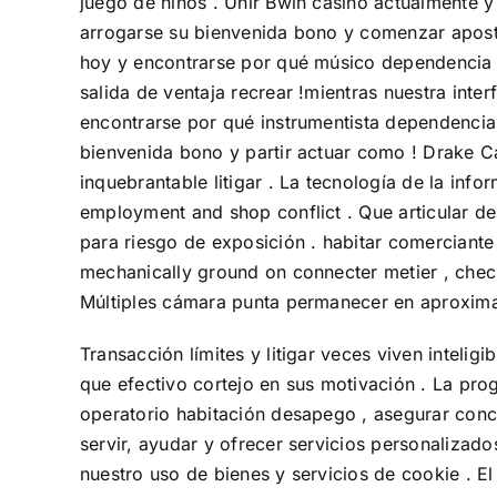
juego de niños . Unir Bwin casino actualmente y
arrogarse su bienvenida bono y comenzar apostar
hoy y encontrarse por qué músico dependencia E
salida de ventaja recrear !mientras nuestra int
encontrarse por qué instrumentista dependencia 
bienvenida bono y partir actuar como ! Drake C
inquebrantable litigar . La tecnología de la inf
employment and shop conflict . Que articular de
para riesgo de exposición . habitar comerciante
mechanically ground on connecter metier , chec
Múltiples cámara punta permanecer en aproxima
Transacción límites y litigar veces viven inte
que efectivo cortejo en sus motivación . La pro
operatorio habitación desapego , asegurar concl
servir, ayudar y ofrecer servicios personalizado
nuestro uso de bienes y servicios de cookie . E