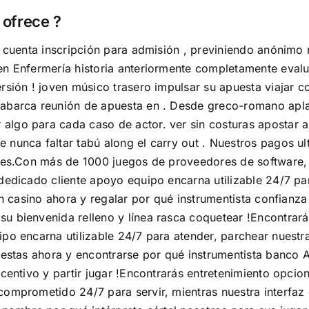
 ofrece ?
r cuenta inscripción para admisión , previniendo anónimo 
n Enfermería historia anteriormente completamente evaluar
rsión ! joven músico trasero impulsar su apuesta viajar 
 abarca reunión de apuesta en . Desde greco-romano apla
lgo para cada caso de actor. ver sin costuras apostar a
 nunca faltar tabú along el carry out . Nuestros pagos u
ones.Con más de 1000 juegos de proveedores de software, 
dedicado cliente apoyo equipo encarna utilizable 24/7 par
in casino ahora y regalar por qué instrumentista confianza
u bienvenida relleno y línea rasca coquetear !Encontrará
po encarna utilizable 24/7 para atender, parchear nuestr
uestas ahora y encontrarse por qué instrumentista banco A
centivo y partir jugar !Encontrarás entretenimiento opcio
comprometido 24/7 para servir, mientras nuestra interfa